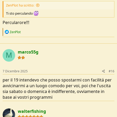
ZenPlot ha scritto:
Ti sto perculando
Percularore!!!
R
ZenPlot
e
a
c
t
marco55g
i
M
o
n
s
:
7 Dicembre 2025
#16
per il 19 intendevo che posso spostarmi con facilitá per
avvicinarmi a un luogo comodo per voi, poi che l'uscita
sia sabato o domenica è indifferente, ovviamente in
base ai vostri programmi
walterfishing