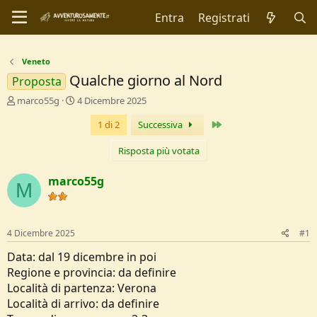
Entra
Registrati
Veneto
Qualche giorno al Nord
Proposta
C
D
marco55g
4 Dicembre 2025
r
a
Ultimo
1 di 2
Successiva
e
t
a
a
t
d
Risposta più votata
o
i
r
I
marco55g
M
e
n
D
i
i
z
s
i
4 Dicembre 2025
#1
c
o
u
Data: dal 19 dicembre in poi
s
Regione e provincia: da definire
s
Località di partenza: Verona
i
Località di arrivo: da definire
o
n