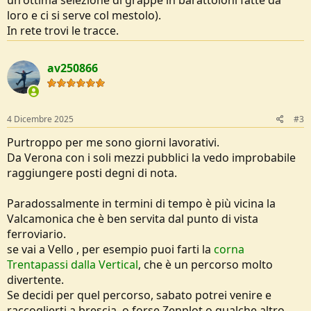
un'ottima selezione di grappe in barattoloni fatte da
loro e ci si serve col mestolo).
In rete trovi le tracce.
av250866
4 Dicembre 2025
#3
Purtroppo per me sono giorni lavorativi.
Da Verona con i soli mezzi pubblici la vedo improbabile
raggiungere posti degni di nota.
Paradossalmente in termini di tempo è più vicina la
Valcamonica che è ben servita dal punto di vista
ferroviario.
se vai a Vello , per esempio puoi farti la
corna
Trentapassi dalla Vertical
, che è un percorso molto
divertente.
Se decidi per quel percorso, sabato potrei venire e
raccoglierti a brescia, o forse Zenplot o qualche altro