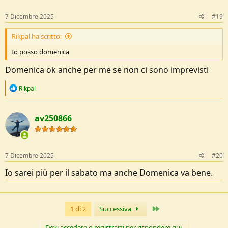
7 Dicembre 2025
#19
Rikpal ha scritto:
Io posso domenica
Domenica ok anche per me se non ci sono imprevisti
R
Rikpal
e
a
c
av250866
t
i
o
n
s
7 Dicembre 2025
#20
:
Io sarei più per il sabato ma anche Domenica va bene.
Ultimo
1 di 2
Successiva
Devi accedere o registrarti per rispondere qui.