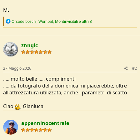
e
M.
R
Orcodeiboschi
,
Wombat
,
Montinvisibili
e altri 3
e
a
c
t
znnglc
i
o
n
s
:
27 Maggio 2026
#2
..... molto belle ..... complimenti
..... da fotografo della domenica mi piacerebbe, oltre
all'attrezzatura utilizzata, anche i parametri di scatto
Ciao
, Gianluca
appenninocentrale