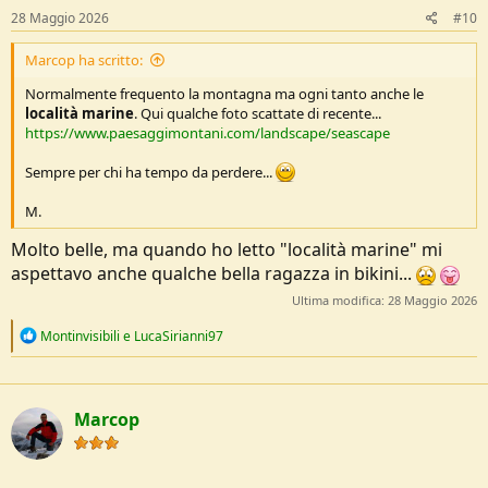
s
28 Maggio 2026
#10
:
Marcop ha scritto:
Normalmente frequento la montagna ma ogni tanto anche le
località marine
. Qui qualche foto scattate di recente...
https://www.paesaggimontani.com/landscape/seascape
Sempre per chi ha tempo da perdere...
M.
Molto belle, ma quando ho letto "località marine" mi
aspettavo anche qualche bella ragazza in bikini...
Ultima modifica:
28 Maggio 2026
R
Montinvisibili
e
LucaSirianni97
e
a
c
t
Marcop
i
o
n
s