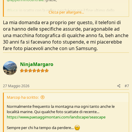
@luca
: io scatto con la reflex perché per me il fine ultimo dello
Clicca per allargare...
scatto è la stampa. Stampare un 50x70 con una reflex ff non è
proprio la stessa cosa che scattare con un telefono pur evoluto che
La mia domanda era proprio per questo, il telefoni di
sia. Non escludo comunque che con un buon telefono si possono
ora hanno delle specifiche assurde, paragonabile ad
fare delle ottime foto.
una macchina fotografica di qualche anno fa, beh anche
30 anni fa si facevano foto stupende, e mi piacerebbe
M.
fare foto piacevoli anche con un Samsung.
NinjaMargaro
27 Maggio 2026
#7
Marcop ha scritto:
Normalmente frequento la montagna ma ogni tanto anche le
località marine. Qui qualche foto scattate di recente...
https://www.paesaggimontani.com/landscape/seascape
Sempre per chi ha tempo da perdere...