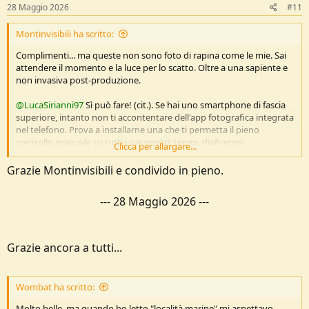
:
28 Maggio 2026
#11
Montinvisibili ha scritto:
Complimenti... ma queste non sono foto di rapina come le mie. Sai
attendere il momento e la luce per lo scatto. Oltre a una sapiente e
non invasiva post-produzione.
@LucaSirianni97
Sì può fare! (cit.). Se hai uno smartphone di fascia
superiore, intanto non ti accontentare dell'app fotografica integrata
nel telefono. Prova a installarne una che ti permetta il pieno
controllo manuale su tutti i parametri: tempi, diaframmi,
Clicca per allargare...
bilanciamento del bianco, intensità flash, ISO e altro. Ad esempio
Camera FV-5, ma ce ne sono altre.
Grazie Montinvisibili e condivido in pieno.
Poi tieni pulito l'obiettivo, che in tasca diventa una schifezza.
Non usare lo zoom digitale che degrada fortemente l'immagine.
---
28 Maggio 2026
---
Evita il controluce con il sole che batte direttamente sulle lenti. Nel
caso utilizza una mano come schermo.
Decidi tu il punto di messa a fuoco toccando lo schermo dove
desideri che sia. Procedura simile per sovra o sotto esporre (si apre
Grazie ancora a tutti...
un cursore).
Cerca di scattare con le mani vicino al corpo e non a braccia tese
(mosso).
Wombat ha scritto:
E poi un minimo di post-produzione. Se non hai software specifici,
prova
Molto belle, ma quando ho letto "località marine" mi aspettavo