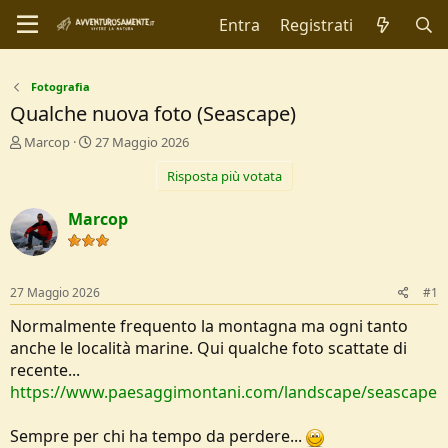
Entra
Registrati
Fotografia
Qualche nuova foto (Seascape)
C
D
Marcop
27 Maggio 2026
r
a
Risposta più votata
e
t
a
a
t
d
Marcop
o
i
r
I
e
n
D
i
27 Maggio 2026
#1
i
z
s
i
Normalmente frequento la montagna ma ogni tanto
c
o
anche le località marine. Qui qualche foto scattate di
u
recente...
s
https://www.paesaggimontani.com/landscape/seascape
s
i
o
Sempre per chi ha tempo da perdere...
n