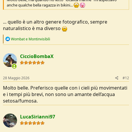
https://pixlr.com/it/editor/#editor
anche qualche bella ragazza in bikini...
Nella versione free ti fa lavorare quante foto vuoi, ma scaricare solo
tre al giorno.
... quello è un altro genere fotografico, sempre
Serve un po' di impegno (come asseriva l'economista Milton
naturalistico è ma diverso
Friedman: non esistono pasti gratis) e non ti attendere immagini
paragonabili a quelle di una reflex pieno formato, ma con un po' di
R
Wombat
e
Montinvisibili
pratica avrai immagini che non sfigurano sullo schermo e anche in
e
stampe di medio formato.
a
c
CiccioBombaX
t
i
o
n
s
28 Maggio 2026
#12
:
Molto belle. Preferisco quelle con i cieli più movimentati
e i tempi più brevi, non sono un amante dell’acqua
setosa/fumosa.
LucaSirianni97