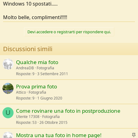
prova
Windows 10 spostati.....
https://pixlr.com/it/editor/#editor
Nella versione free ti fa lavorare quante foto vuoi, ma scaricare solo
Molto belle, complimenti!!!!!
tre al giorno.
Serve un po' di impegno (come asseriva l'economista Milton
Devi accedere o registrarti per rispondere qui.
Friedman: non esistono pasti gratis) e non ti attendere immagini
paragonabili a quelle di una reflex pieno formato, ma con un po' di
pratica avrai immagini che non sfigurano sullo schermo e anche in
Discussioni simili
stampe di medio formato.
Qualche mia foto
AndreaDB
Fotografia
Risposte
9
3 Settembre 2011
Prova prima foto
Attico
Fotografia
Risposte
9
1 Giugno 2020
Come rovinare una foto in postproduzione
U
Utente 17308
Fotografia
Risposte
53
26 Ottobre 2015
I
Mostra una tua foto in home page!