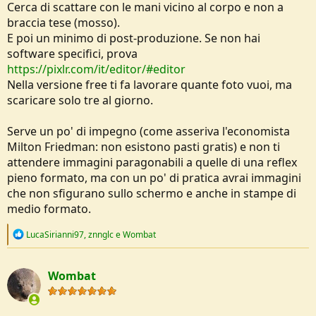
Cerca di scattare con le mani vicino al corpo e non a
braccia tese (mosso).
E poi un minimo di post-produzione. Se non hai
software specifici, prova
https://pixlr.com/it/editor/#editor
Nella versione free ti fa lavorare quante foto vuoi, ma
scaricare solo tre al giorno.
Serve un po' di impegno (come asseriva l'economista
Milton Friedman: non esistono pasti gratis) e non ti
attendere immagini paragonabili a quelle di una reflex
pieno formato, ma con un po' di pratica avrai immagini
che non sfigurano sullo schermo e anche in stampe di
medio formato.
R
LucaSirianni97
,
znnglc
e
Wombat
e
a
c
Wombat
t
i
o
n