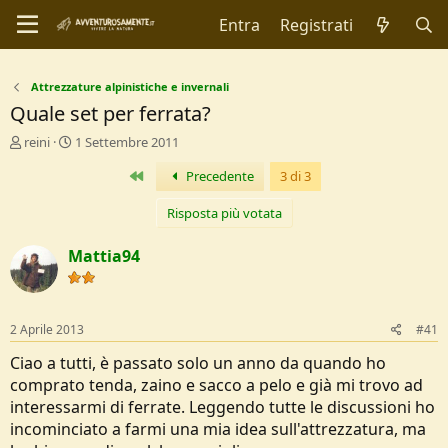
Entra
Registrati
Attrezzature alpinistiche e invernali
Quale set per ferrata?
C
D
reini
1 Settembre 2011
r
a
Primo
Precedente
3 di 3
e
t
a
a
t
d
Risposta più votata
o
i
r
I
Mattia94
e
n
D
i
i
z
s
i
2 Aprile 2013
#41
c
o
u
Ciao a tutti, è passato solo un anno da quando ho
s
comprato tenda, zaino e sacco a pelo e già mi trovo ad
s
interessarmi di ferrate. Leggendo tutte le discussioni ho
i
incominciato a farmi una mia idea sull'attrezzatura, ma
o
n