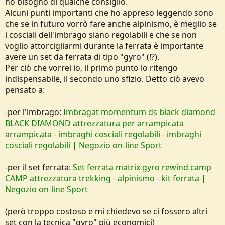
ho bisogno di qualche consiglio.
e
Alcuni punti importanti che ho appreso leggendo sono
che se in futuro vorrò fare anche alpinismo, è meglio se
i cosciali dell'imbrago siano regolabili e che se non
voglio attorcigliarmi durante la ferrata è importante
avere un set da ferrata di tipo "gyro" (!?).
Per ciò che vorrei io, il primo punto lo ritengo
indispensabile, il secondo uno sfizio. Detto ciò avevo
pensato a:
-per l'imbrago:
Imbragat momentum ds black diamond
BLACK DIAMOND attrezzatura per arrampicata
arrampicata - imbraghi cosciali regolabili - imbraghi
cosciali regolabili | Negozio on-line Sport
-per il set ferrata:
Set ferrata matrix gyro rewind camp
CAMP attrezzatura trekking - alpinismo - kit ferrata |
Negozio on-line Sport
(però troppo costoso e mi chiedevo se ci fossero altri
set con la tecnica "gyro" più economici)