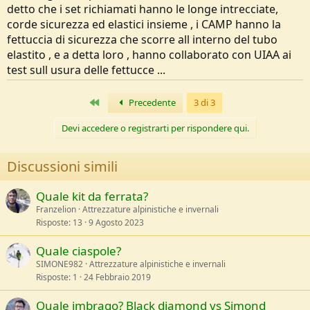
detto che i set richiamati hanno le longe intrecciate,
corde sicurezza ed elastici insieme , i CAMP hanno la
fettuccia di sicurezza che scorre all interno del tubo
elastito , e a detta loro , hanno collaborato con UIAA ai
test sull usura delle fettucce ...
Primo
Precedente
3 di 3
Devi accedere o registrarti per rispondere qui.
Discussioni simili
Quale kit da ferrata?
Franzelion
Attrezzature alpinistiche e invernali
Risposte
13
9 Agosto 2023
Quale ciaspole?
SIMONE982
Attrezzature alpinistiche e invernali
Risposte
1
24 Febbraio 2019
Quale imbrago? Black diamond vs Simond