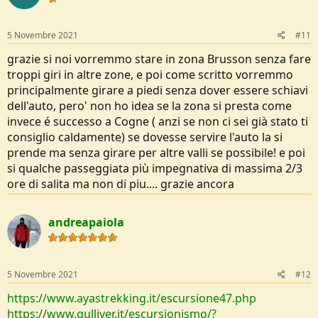
n
s
:
5 Novembre 2021
#11
grazie si noi vorremmo stare in zona Brusson senza fare
troppi giri in altre zone, e poi come scritto vorremmo
principalmente girare a piedi senza dover essere schiavi
dell'auto, pero' non ho idea se la zona si presta come
invece é successo a Cogne ( anzi se non ci sei già stato ti
consiglio caldamente) se dovesse servire l'auto la si
prende ma senza girare per altre valli se possibile! e poi
si qualche passeggiata più impegnativa di massima 2/3
ore di salita ma non di piu.... grazie ancora
andreapaiola
5 Novembre 2021
#12
https://www.ayastrekking.it/escursione47.php
https://www.gulliver.it/escursionismo/?