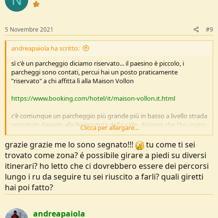
i
o
n
s
5 Novembre 2021
#9
:
andreapaiola ha scritto:
sì c'è un parcheggio diciamo riservato... il paesino è piccolo, i
parcheggi sono contati, percui hai un posto praticamente
"riservato" a chi affitta lì alla Maison Vollon
https://www.booking.com/hotel/it/maison-vollon.it.html
c'è comunque un parcheggio più grande più in basso a livello strada
principale davanti alla ferramenta della valle, diciamo che l'ho usato
Clicca per allargare...
solo per darmi appuntamento con qualcuno
grazie grazie me lo sono segnato!!!
tu come ti sei
photos.app.goo.gl/Jfh3yHu74ZRRBpfx7
trovato come zona? é possibile girare a piedi su diversi
itinerari? ho letto che ci dovrebbero essere dei percorsi
lungo i ru da seguire tu sei riuscito a farli? quali giretti
hai poi fatto?
andreapaiola