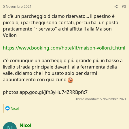
5 Novembre 2021
#8
sì c'è un parcheggio diciamo riservato... il paesino è
piccolo, i parcheggi sono contati, percui hai un posto
praticamente "riservato" a chi affitta lì alla Maison
Vollon
https://www.booking.com/hotel/it/maison-vollon.it.html
c'è comunque un parcheggio più grande più in basso a
livello strada principale davanti alla ferramenta della
valle, diciamo che l'ho usato solo per darmi
appuntamento con qualcuno
photos.app.goo.gl/Jfh3yHu74ZRRBpfx7
Ultima modifica:
5 Novembre 2021
R
Nicol
e
a
c
Nicol
t
N