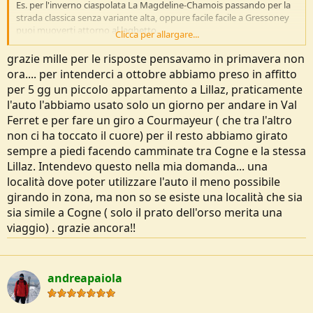
Es. per l'inverno ciaspolata La Magdeline-Chamois passando per la
strada classica senza variante alta, oppure facile facile a Gressoney
puoi muoverti attorno al laghetto.
Clicca per allargare...
Per l'estate si apre un mondo, se ci mettiamo ad elencare tutte le
possibilità non finiamo più, se hai voglia guarda il sito, trovi anche
grazie mille per le risposte pensavamo in primavera non
un po' di webcam che ti chiariscono le condizioni della zona che hai
ora.... per intenderci a ottobre abbiamo preso in affitto
scelto.
per 5 gg un piccolo appartamento a Lillaz, praticamente
l'auto l'abbiamo usato solo un giorno per andare in Val
Ferret e per fare un giro a Courmayeur ( che tra l'altro
non ci ha toccato il cuore) per il resto abbiamo girato
sempre a piedi facendo camminate tra Cogne e la stessa
Lillaz. Intendevo questo nella mia domanda... una
località dove poter utilizzare l'auto il meno possibile
girando in zona, ma non so se esiste una località che sia
sia simile a Cogne ( solo il prato dell'orso merita una
viaggio) . grazie ancora!!
andreapaiola