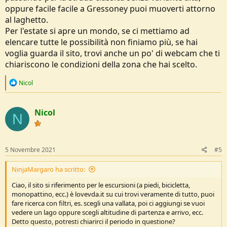
oppure facile facile a Gressoney puoi muoverti attorno
al laghetto.
Per l'estate si apre un mondo, se ci mettiamo ad
elencare tutte le possibilità non finiamo più, se hai
voglia guarda il sito, trovi anche un po' di webcam che ti
chiariscono le condizioni della zona che hai scelto.
R
Nicol
e
a
c
Nicol
t
N
i
o
n
s
5 Novembre 2021
#5
:
NinjaMargaro ha scritto:
Ciao, il sito si riferimento per le escursioni (a piedi, bicicletta,
monopattino, ecc.) è lovevda.it su cui trovi veramente di tutto, puoi
fare ricerca con filtri, es. scegli una vallata, poi ci aggiungi se vuoi
vedere un lago oppure scegli altitudine di partenza e arrivo, ecc.
Detto questo, potresti chiarirci il periodo in questione?