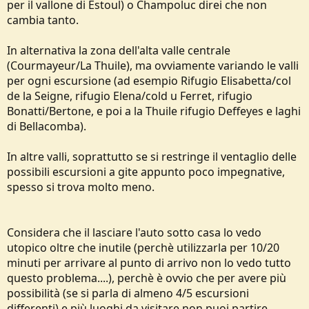
per il vallone di Estoul) o Champoluc direi che non
cambia tanto.
In alternativa la zona dell'alta valle centrale
(Courmayeur/La Thuile), ma ovviamente variando le valli
per ogni escursione (ad esempio Rifugio Elisabetta/col
de la Seigne, rifugio Elena/cold u Ferret, rifugio
Bonatti/Bertone, e poi a la Thuile rifugio Deffeyes e laghi
di Bellacomba).
In altre valli, soprattutto se si restringe il ventaglio delle
possibili escursioni a gite appunto poco impegnative,
spesso si trova molto meno.
Considera che il lasciare l'auto sotto casa lo vedo
utopico oltre che inutile (perchè utilizzarla per 10/20
minuti per arrivare al punto di arrivo non lo vedo tutto
questo problema....), perchè è ovvio che per avere più
possibilità (se si parla di almeno 4/5 escursioni
differenti) e più luoghi da visitare non puoi partire