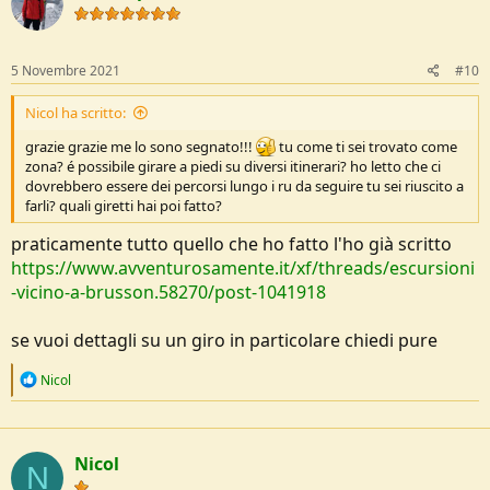
5 Novembre 2021
#10
Nicol ha scritto:
grazie grazie me lo sono segnato!!!
tu come ti sei trovato come
zona? é possibile girare a piedi su diversi itinerari? ho letto che ci
dovrebbero essere dei percorsi lungo i ru da seguire tu sei riuscito a
farli? quali giretti hai poi fatto?
praticamente tutto quello che ho fatto l'ho già scritto
https://www.avventurosamente.it/xf/threads/escursioni
-vicino-a-brusson.58270/post-1041918
se vuoi dettagli su un giro in particolare chiedi pure
R
Nicol
e
a
c
t
Nicol
i
N
o