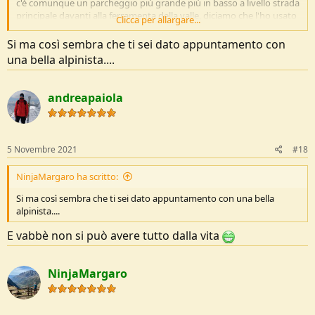
c'è comunque un parcheggio più grande più in basso a livello strada
principale davanti alla ferramenta della valle, diciamo che l'ho usato
Clicca per allargare...
solo per darmi appuntamento con qualcuno
Si ma così sembra che ti sei dato appuntamento con
photos.app.goo.gl/Jfh3yHu74ZRRBpfx7
una bella alpinista....
andreapaiola
5 Novembre 2021
#18
NinjaMargaro ha scritto:
Si ma così sembra che ti sei dato appuntamento con una bella
alpinista....
E vabbè non si può avere tutto dalla vita
NinjaMargaro