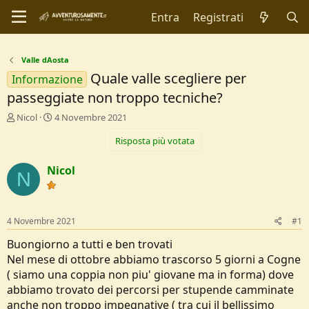
Entra
Registrati
Valle dAosta
Quale valle scegliere per
Informazione
passeggiate non troppo tecniche?
C
D
Nicol
4 Novembre 2021
r
a
Risposta più votata
e
t
a
a
t
d
Nicol
N
o
i
r
I
e
n
D
i
4 Novembre 2021
#1
i
z
s
i
Buongiorno a tutti e ben trovati
c
o
Nel mese di ottobre abbiamo trascorso 5 giorni a Cogne
u
( siamo una coppia non piu' giovane ma in forma) dove
s
abbiamo trovato dei percorsi per stupende camminate
s
i
anche non troppo impegnative ( tra cui il bellissimo