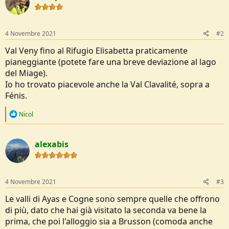
4 Novembre 2021
#2
Val Veny fino al Rifugio Elisabetta praticamente
pianeggiante (potete fare una breve deviazione al lago
del Miage).
Io ho trovato piacevole anche la Val Clavalité, sopra a
Fénis.
R
Nicol
e
a
c
alexabis
t
i
o
n
s
4 Novembre 2021
#3
:
Le valli di Ayas e Cogne sono sempre quelle che offrono
di più, dato che hai già visitato la seconda va bene la
prima, che poi l'alloggio sia a Brusson (comoda anche