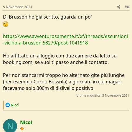
5 Novembre 2021
#6
Di Brusson ho già scritto, guarda un po'
https://www.avventurosamente.it/xf/threads/escursioni
-vicino-a-brusson.58270/post-1041918
Ho affittato un alloggio con due camere da letto su
booking.com, se vuoi ti passo anche il contatto.
Per non stancarmi troppo ho alternato gite più lunghe
(per esempio Corno Bussola) a giornate in cui magari
facevamo solo 300m di dislivello positivo.
Ultima modifica:
5 Novembre 2021
R
Nicol
e
a
c
Nicol
t
N
i