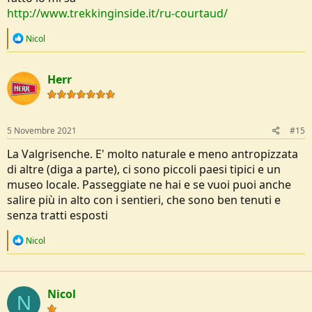
http://www.trekkinginside.it/ru-courtaud/
R
Nicol
e
a
c
Herr
t
i
o
n
s
5 Novembre 2021
#15
:
La Valgrisenche. E' molto naturale e meno antropizzata
di altre (diga a parte), ci sono piccoli paesi tipici e un
museo locale. Passeggiate ne hai e se vuoi puoi anche
salire più in alto con i sentieri, che sono ben tenuti e
senza tratti esposti
R
Nicol
e
a
c
t
Nicol
i
N
o