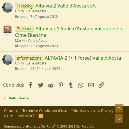
Alta via 2 Valle d'Aosta soft
Trekking
Ghiro
Valle dAosta
Risposte
7
7 Agosto 2023
Alta Via n1 Valle d'Aosta e vallone delle
Trekking
Cime Bianche
Markk
Valle dAosta
Risposte
1
3 Agosto 2023
ALTAVIA 2 (+ 1 forse) Valle d'Aosta
Informazione
Ghiro
Valle dAosta
Risposte
12
21 Luglio 2023
facebook
Twitter
Reddit
Pinterest
Tumblr
WhatsApp
e-mail
Link
Condividi:
Valle dAosta
Alto
Contatti
Termini e Condizioni d'uso
Informativa sulla Privacy
Aiuto
Pubblicità
R
Bass
S
S
®
Community platform by XenForo
© 2010-2021 XenForo Ltd.