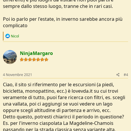
sempre dallo stesso luogo, tranne che in rari casi.
Poi io parlo per l'estate, in inverno sarebbe ancora più
complicato
R
Nicol
e
a
c
NinjaMargaro
t
i
o
n
s
4 Novembre 2021
#4
:
Ciao, il sito si riferimento per le escursioni (a piedi,
bicicletta, monopattino, ecc.) è lovevda.it su cui trovi
veramente di tutto, puoi fare ricerca con filtri, es. scegli
una vallata, poi ci aggiungi se vuoi vedere un lago
oppure scegli altitudine di partenza e arrivo, ecc.
Detto questo, potresti chiarirci il periodo in questione?
Es. per l'inverno ciaspolata La Magdeline-Chamois
passando per la strada classica senza variante alta,