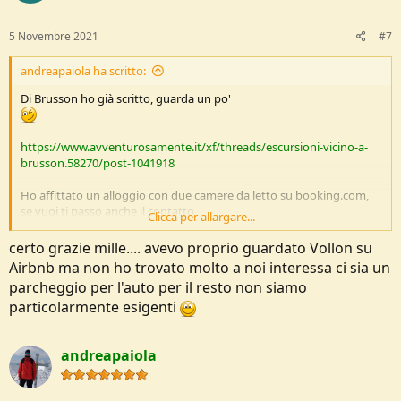
o
n
s
5 Novembre 2021
#7
:
andreapaiola ha scritto:
Di Brusson ho già scritto, guarda un po'
https://www.avventurosamente.it/xf/threads/escursioni-vicino-a-
brusson.58270/post-1041918
Ho affittato un alloggio con due camere da letto su booking.com,
se vuoi ti passo anche il contatto.
Clicca per allargare...
Per non stancarmi troppo ho alternato gite più lunghe (per
certo grazie mille.... avevo proprio guardato Vollon su
esempio Corno Bussola) a giornate in cui magari facevamo solo
Airbnb ma non ho trovato molto a noi interessa ci sia un
300m di dislivello positivo.
parcheggio per l'auto per il resto non siamo
particolarmente esigenti
andreapaiola