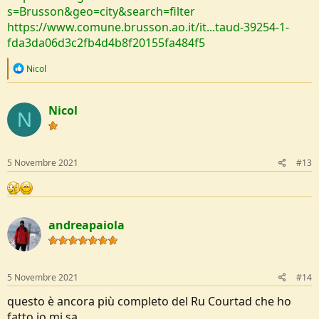
s=Brusson&geo=city&search=filter
https://www.comune.brusson.ao.it/it...taud-39254-1-
fda3da06d3c2fb4d4b8f20155fa484f5
R
Nicol
e
a
c
Nicol
t
N
i
o
n
s
5 Novembre 2021
#13
:
andreapaiola
5 Novembre 2021
#14
questo è ancora più completo del Ru Courtad che ho
fatto io mi sa