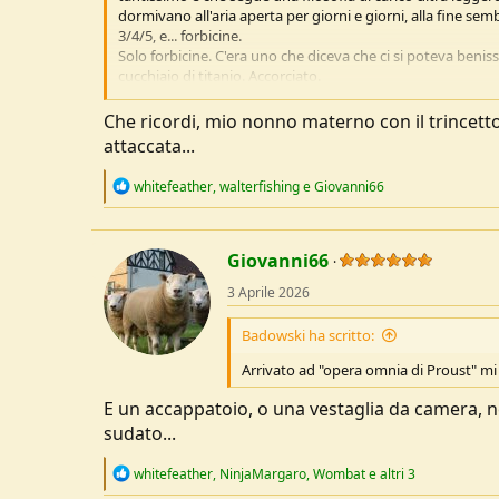
dormivano all'aria aperta per giorni e giorni, alla fine se
3/4/5, e... forbicine.
Solo forbicine. C'era uno che diceva che ci si poteva benis
cucchiaio di titanio. Accorciato.
E negli USA eh, dove potrebbero portarsi un'ascia bipenne
Baribal, grizzly, puma, coyote... e forbicine, che cosa può
Che ricordi, mio nonno materno con il trincett
Eppure non succede mai nulla a questi.
attaccata...
Io, se abbandonassi lo stile cacciatore d'Africa d'antan c
portata di mano) verrei sbranato subito, tempo zero, me l
R
whitefeather
,
walterfishing
e
Giovanni66
e
Comunque, in escursioni in giornata vedo persone con Tupp
a
forchetta e basta.
c
Per panini e barrette ancora più facile, per cui sì, è possibil
t
Giovanni66
i
o
3 Aprile 2026
Però va a gusti.
n
Per dire, al paese che frequentavo da giovane alcuni adult
s
Badowski ha scritto:
una roncoletta pieghevole. Ci andavano anche a messa l
:
Gente bonaria. Dopo la messa saluti e quattro chiacchiere t
Arrivato ad "opera omnia di Proust" m
bianchino prima di pranzo, e via.
Zero problemi.
E un accappatoio, o una vestaglia da camera, no
sudato...
R
whitefeather
,
NinjaMargaro
,
Wombat
e altri 3
e