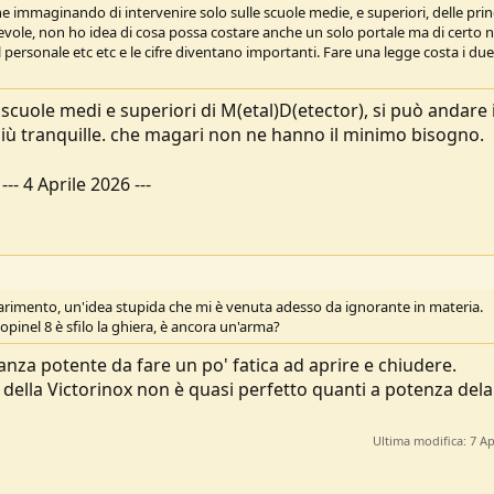
 immaginando di intervenire solo sulle scuole medie, e superiori, delle princ
tevole, non ho idea di cosa possa costare anche un solo portale ma di certo 
 personale etc etc e le cifre diventano importanti. Fare una legge costa i du
cuole medi e superiori di M(etal)D(etector), si può andare 
più tranquille. che magari non ne hanno il minimo bisogno.
---
4 Aprile 2026
---
arimento, un'idea stupida che mi è venuta adesso da ignorante in materia.
opinel 8 è sfilo la ghiera, è ancora un'arma?
nza potente da fare un po' fatica ad aprire e chiudere.
 della Victorinox non è quasi perfetto quanti a potenza dela
Ultima modifica:
7 Ap