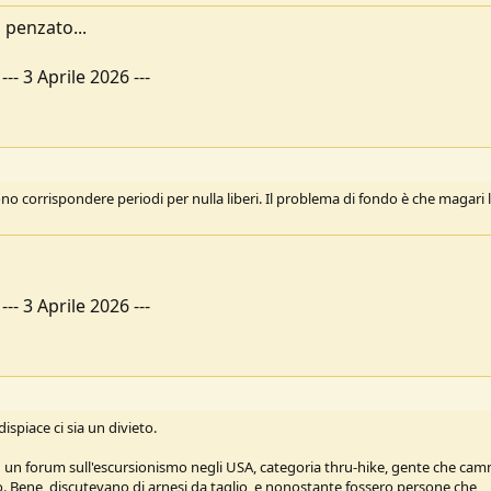
 penzato...
---
3 Aprile 2026
---
no corrispondere periodi per nulla liberi. Il problema di fondo è che magari 
---
3 Aprile 2026
---
ispiace ci sia un divieto.
n un forum sull'escursionismo negli USA, categoria thru-hike, gente che ca
ro. Bene, discutevano di arnesi da taglio, e nonostante fossero persone che