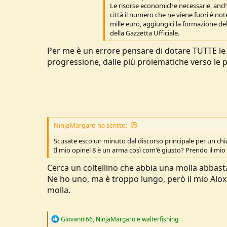
Le risorse economiche necessarie, anche
città il numero che ne viene fuori è no
mille euro, aggiungici la formazione del
della Gazzetta Ufficiale.
Per me è un errore pensare di dotare TUTTE le s
progressione, dalle più prolematiche verso le 
NinjaMargaro ha scritto:
Scusate esco un minuto dal discorso principale per un chi
Il mio opinel 8 è un arma così com'è giusto? Prendo il mio 
Cerca un coltellino che abbia una molla abbasta
Ne ho uno, ma è troppo lungo, però il mio Alox
molla.
R
Giovanni66
,
NinjaMargaro
e
walterfishing
e