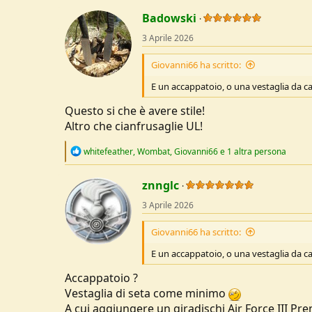
a
c
Badowski
t
3 Aprile 2026
i
o
n
Giovanni66 ha scritto:
s
:
E un accappatoio, o una vestaglia da ca
Questo si che è avere stile!
Altro che cianfrusaglie UL!
R
whitefeather
,
Wombat
,
Giovanni66
e 1 altra persona
e
a
c
znnglc
t
3 Aprile 2026
i
o
n
Giovanni66 ha scritto:
s
:
E un accappatoio, o una vestaglia da ca
Accappatoio ?
Vestaglia di seta come minimo
A cui aggiungere un giradischi Air Force III P