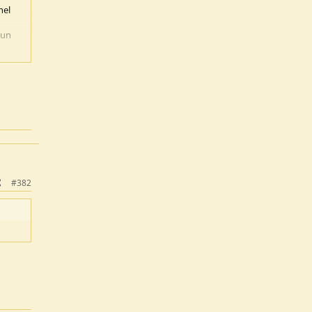
nel
 un
a
#382
ta, ed