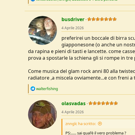
e
a
c
t
busdriver
i
o
4 Aprile 2026
n
s
preferirei un boccale di birra sc
:
giapponesone (o anche un nostran
da rapina e pieni di tasti e lancette. come cass
prova a spostarle la schiena gli si rompe in tre
Come musica del glam rock anni 80 alla twisted s
radiatore ,a miscela ovviamente...e con freni a
R
walterfishing
e
a
c
olasvadas
t
4 Aprile 2026
i
o
n
znnglc ha scritto:
s
:
PS:...... sai qual'è il vero problema ?