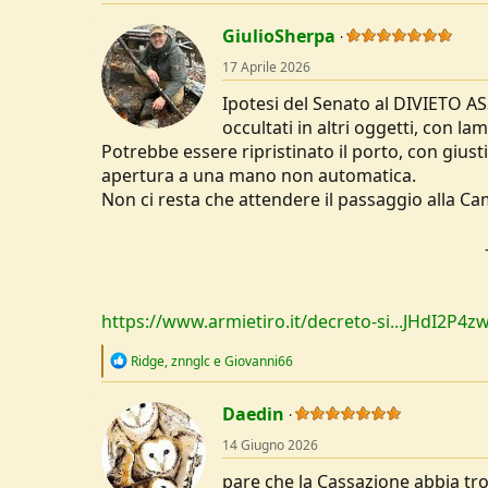
a
c
GiulioSherpa
t
17 Aprile 2026
i
o
Ipotesi del Senato al DIVIETO AS
n
s
occultati in altri oggetti, con la
:
Potrebbe essere ripristinato il porto, con giusti
apertura a una mano non automatica.
Non ci resta che attendere il passaggio alla Ca
https://www.armietiro.it/decreto-si...JHdI
R
Ridge
,
znnglc
e
Giovanni66
e
a
c
Daedin
t
14 Giugno 2026
i
o
pare che la Cassazione abbia tro
n