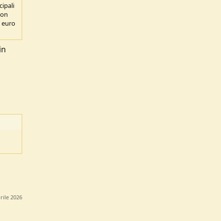
ipali
non
e euro
in
rile 2026