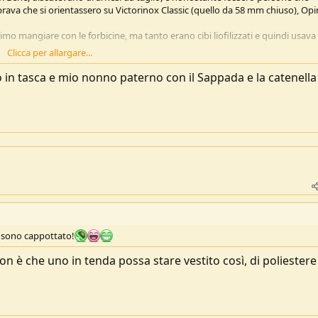
mbrava che si orientassero su Victorinox Classic (quello da 58 mm chiuso), Opi
simo mangiare con le forbicine, ma tanto erano cibi liofilizzati e quindi usava
Clicca per allargare...
 e uno spadone senza far alzare un sopracciglio.
 andare mai storto?
o in tasca e mio nonno paterno con il Sappada e la catenella
on portatori, cucina da campo, argenteria, opera omnia di Proust (ed Express 
o sento.
erware e riso, persino la mela già tagliata in altro contenitore. Usano la
e.
i non uscivano di casa se non con due ferri, un regionale o anche una mollet
a domenica.
ra uomini, una o due vasche per il corso, ossequi Maresciallo, sosta per il
i sono cappottato!
n è che uno in tenda possa stare vestito così, di poliestere