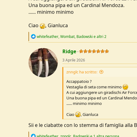
Una buona pipa ed un Cardinal Mendoza.
...... minimo minimo
Ciao
, Gianluca
R
whitefeather
,
Wombat
,
Badowski
e altri 2
e
a
c
Ridge
t
3 Aprile 2026
i
o
n
znnglc ha scritto:
s
:
Accappatoio ?
Vestaglia di seta come minimo
A cui aggiungere un giradischi Air For
Una buona pipa ed un Cardinal Mendo
...... minimo minimo
Ciao
, Gianluca
Sii e le ciabatte con lo stemma di famiglia alla B
R
whitefeather
,
znnglc
,
Badowski
e 1 altra persona