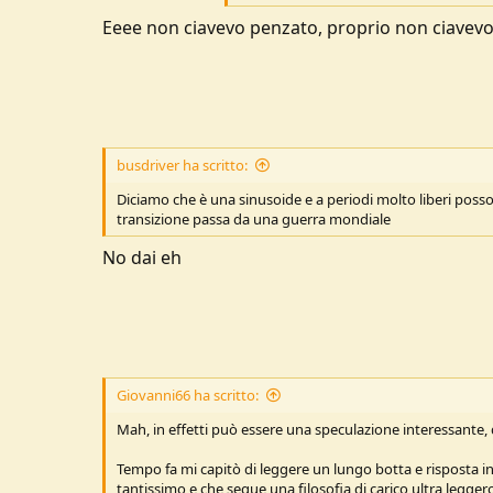
u
Eeee non ciavevo penzato, proprio non ciavevo
s
s
i
o
n
e
busdriver ha scritto:
Diciamo che è una sinusoide e a periodi molto liberi posso
transizione passa da una guerra mondiale
No dai eh
Giovanni66 ha scritto:
Mah, in effetti può essere una speculazione interessante, d
Tempo fa mi capitò di leggere un lungo botta e risposta i
tantissimo e che segue una filosofia di carico ultra legge