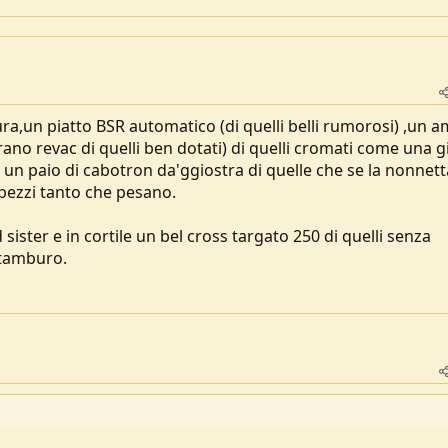
ura,un piatto BSR automatico (di quelli belli rumorosi) ,un a
o revac di quelli ben dotati) di quelli cromati come una gi
e un paio di cabotron da'ggiostra di quelle che se la nonnett
 pezzi tanto che pesano.
ister e in cortile un bel cross targato 250 di quelli senza
 tamburo.