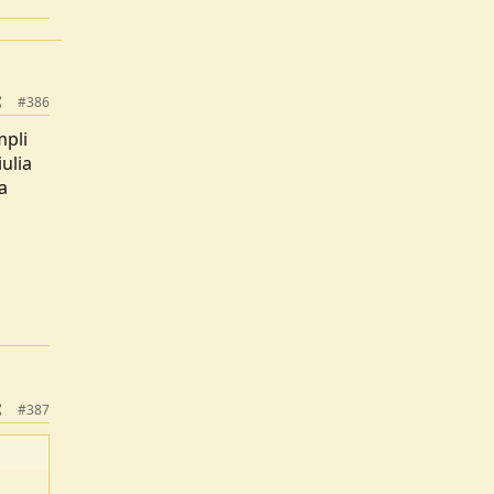
#386
mpli
ulia
a
#387