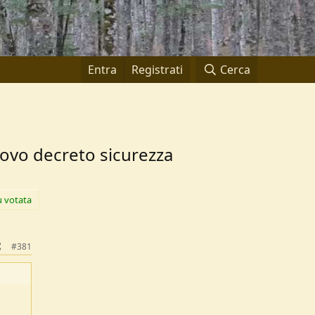
Entra
Registrati
Cerca
nuovo decreto sicurezza
ù votata
#381