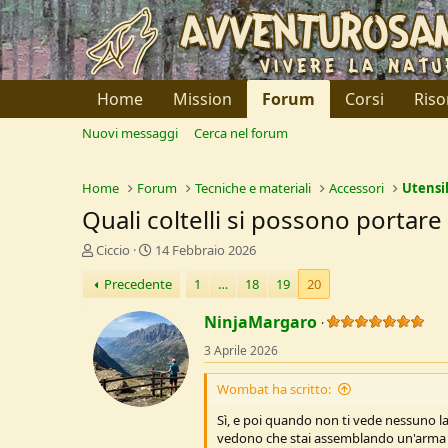
Home
Mission
Forum
Corsi
Riso
Nuovi messaggi
Cerca nel forum
Home
Forum
Tecniche e materiali
Accessori
Utensil
Quali coltelli si possono portar
C
D
Ciccio
14 Febbraio 2026
r
a
Precedente
1
…
18
19
20
e
t
a
a
NinjaMargaro
t
d
o
i
3 Aprile 2026
r
I
e
n
Wombat ha scritto:
D
i
i
z
Sì, e poi quando non ti vede nessuno la
s
i
vedono che stai assemblando un'arma
c
o