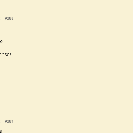
#388
 e
enso!
#389
el