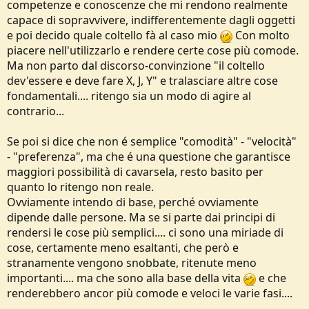
competenze e conoscenze che mi rendono realmente
capace di sopravvivere, indifferentemente dagli oggetti
e poi decido quale coltello fà al caso mio
Con molto
piacere nell'utilizzarlo e rendere certe cose più comode.
Ma non parto dal discorso-convinzione "il coltello
dev'essere e deve fare X, J, Y" e tralasciare altre cose
fondamentali.... ritengo sia un modo di agire al
contrario...
Se poi si dice che non é semplice "comodità" - "velocità"
- "preferenza", ma che é una questione che garantisce
maggiori possibilità di cavarsela, resto basito per
quanto lo ritengo non reale.
Ovviamente intendo di base, perché ovviamente
dipende dalle persone. Ma se si parte dai principi di
rendersi le cose più semplici.... ci sono una miriade di
cose, certamente meno esaltanti, che però e
stranamente vengono snobbate, ritenute meno
importanti.... ma che sono alla base della vita
e che
renderebbero ancor più comode e veloci le varie fasi....