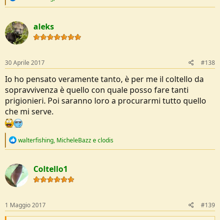
e
a
c
aleks
t
i
o
n
s
30 Aprile 2017
#138
:
Io ho pensato veramente tanto, è per me il coltello da
sopravvivenza è quello con quale posso fare tanti
prigionieri. Poi saranno loro a procurarmi tutto quello
che mi serve.
R
walterfishing
,
MicheleBazz
e
clodis
e
a
c
Coltello1
t
i
o
n
s
1 Maggio 2017
#139
: