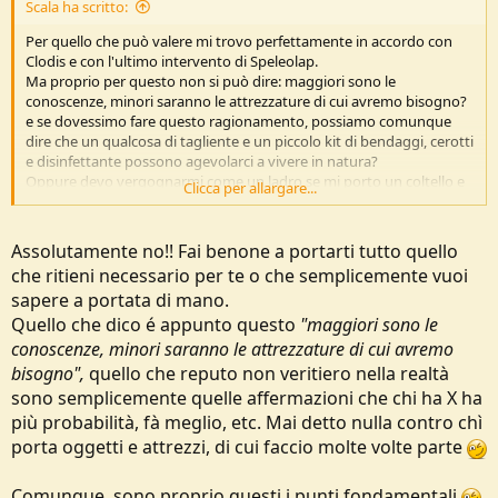
Scala ha scritto:
Per quello che può valere mi trovo perfettamente in accordo con
Clodis e con l'ultimo intervento di Speleolap.
Ma proprio per questo non si può dire: maggiori sono le
conoscenze, minori saranno le attrezzature di cui avremo bisogno?
e se dovessimo fare questo ragionamento, possiamo comunque
dire che un qualcosa di tagliente e un piccolo kit di bendaggi, cerotti
e disinfettante possono agevolarci a vivere in natura?
Oppure devo vergognarmi come un ladro se mi porto un coltello e
Clicca per allargare...
un po' di disinfettante?
Assolutamente no!! Fai benone a portarti tutto quello
che ritieni necessario per te o che semplicemente vuoi
sapere a portata di mano.
Quello che dico é appunto questo
"maggiori sono le
conoscenze, minori saranno le attrezzature di cui avremo
bisogno",
quello che reputo non veritiero nella realtà
sono semplicemente quelle affermazioni che chi ha X ha
più probabilità, fà meglio, etc. Mai detto nulla contro chì
porta oggetti e attrezzi, di cui faccio molte volte parte
Comunque, sono proprio questi i punti fondamentali