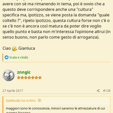
avere con sè ma rimanendo in tema, poi è ovvio che a
questo deve corrispondere anche una "cultura"
specifica ma, ipotizzo, se viene posta la domanda "quale
coltello ?", ripeto ipotizzo, questa cultura forse non c'è o
se c'è non è ancora così matura da poter dire voglio
quello punto e basta non m'interessa l'opinione altrui (in
senso buono, non parlo come gesto di arroganza).
Ciao
, Gianluca
R
Scala
e
clodis
e
a
c
znnglc
t
i
o
n
s
27 Aprile 2017
#128
:
Speleoalp ha scritto:
maggiori sono le conoscenze, minori saranno le attrezzature di cui
avremo bisogno