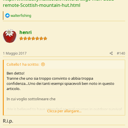
remote-Scottish-mountain-hut.html
R
walterfishing
e
a
c
henri
t
i
o
n
s
1 Maggio 2017
#140
:
Coltello1 ha scritto:
Ben detto!
Tranne che uno sia troppo convinto o abbia troppa
confidenza...Uno dei tanti esempi spiacevoli ben noto in questo
articolo.
In cui voglio sottolineare che
{He is believed to have attended several courses in outdoor survival
Clicca per allargare...
and bushcraft skills over the past couple of years in order to realise
his dream, despite being urged by family and friends to reconsider
R.i.p.
his plans.}