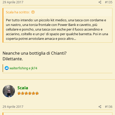
s
29 Aprile 2017
#135
:
Scala ha scritto:
Per tutto intendo: un piccolo kit medico, una tasca con cordame e
un nastro, una torcia frontale con Power Bank e cavetto, più
cellulare e poncho, una tasca con esche per il fuoco accendino e
acciarino, coltello e un po' di spazio per qualche barretta. Poi in una
coperta potrei arrotolare amaca e poco altro...
Neanche una bottiglia di Chianti?
Dilettante.
R
walterfishing
e
Jk74
e
a
c
t
Scala
i
o
n
s
:
29 Aprile 2017
#136