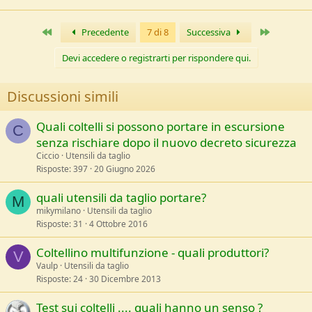
http://www.dailymail.co.uk/news/art...ge-man-dead-remote-
Primo
Ultimo
Precedente
7 di 8
Successiva
Scottish-mountain-hut.html
Devi accedere o registrarti per rispondere qui.
Discussioni simili
Quali coltelli si possono portare in escursione
C
senza rischiare dopo il nuovo decreto sicurezza
Ciccio
Utensili da taglio
Risposte
397
20 Giugno 2026
quali utensili da taglio portare?
M
mikymilano
Utensili da taglio
Risposte
31
4 Ottobre 2016
Coltellino multifunzione - quali produttori?
V
Vaulp
Utensili da taglio
Risposte
24
30 Dicembre 2013
Test sui coltelli .... quali hanno un senso ?