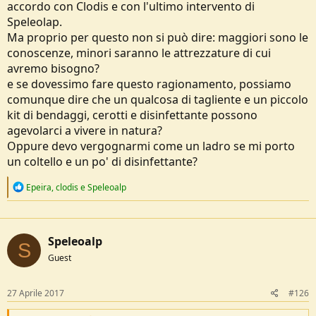
accordo con Clodis e con l'ultimo intervento di
Speleolap.
Ma proprio per questo non si può dire: maggiori sono le
conoscenze, minori saranno le attrezzature di cui
avremo bisogno?
e se dovessimo fare questo ragionamento, possiamo
comunque dire che un qualcosa di tagliente e un piccolo
kit di bendaggi, cerotti e disinfettante possono
agevolarci a vivere in natura?
Oppure devo vergognarmi come un ladro se mi porto
un coltello e un po' di disinfettante?
R
Epeira
,
clodis
e
Speleoalp
e
a
c
t
Speleoalp
i
S
o
Guest
n
s
:
27 Aprile 2017
#126