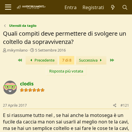
Entra
Registrati
Utensili da taglio
Quali compiti deve permettere di svolgere un
coltello da sopravvivenza?
C
D
mikymilano
5 Settembre 2016
r
a
Primo
Ultimo
Precedente
7 di 8
Successiva
e
t
a
a
t
d
Risposta più votata
o
i
r
I
clodis
e
n
D
i
i
z
s
i
27 Aprile 2017
#121
c
o
u
E si riassume tutto nel , se hai anche la motosega è un
s
fucile da caccia ma non sai usarli al meglio non te la cavi,
s
ma se hai un semplice coltello e sai fare le cose te la cavi,
i