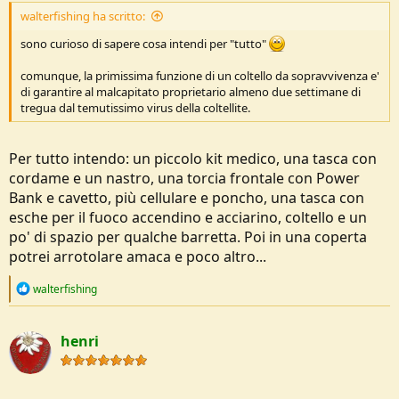
walterfishing ha scritto:
sono curioso di sapere cosa intendi per "tutto"
comunque, la primissima funzione di un coltello da sopravvivenza e'
di garantire al malcapitato proprietario almeno due settimane di
tregua dal temutissimo virus della coltellite.
Per tutto intendo: un piccolo kit medico, una tasca con
cordame e un nastro, una torcia frontale con Power
Bank e cavetto, più cellulare e poncho, una tasca con
esche per il fuoco accendino e acciarino, coltello e un
po' di spazio per qualche barretta. Poi in una coperta
potrei arrotolare amaca e poco altro...
R
walterfishing
e
a
c
henri
t
i
o
n