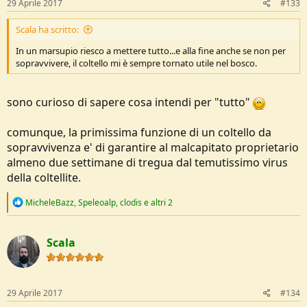
29 Aprile 2017
#133
:
Scala ha scritto:
In un marsupio riesco a mettere tutto...e alla fine anche se non per
sopravvivere, il coltello mi è sempre tornato utile nel bosco.
sono curioso di sapere cosa intendi per "tutto"
comunque, la primissima funzione di un coltello da
sopravvivenza e' di garantire al malcapitato proprietario
almeno due settimane di tregua dal temutissimo virus
della coltellite.
R
MicheleBazz
,
Speleoalp
,
clodis
e altri 2
e
a
c
Scala
t
i
o
n
s
29 Aprile 2017
#134
: