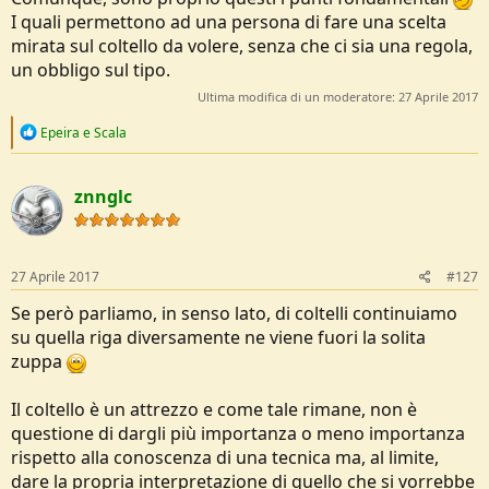
I quali permettono ad una persona di fare una scelta
mirata sul coltello da volere, senza che ci sia una regola,
un obbligo sul tipo.
Ultima modifica di un moderatore:
27 Aprile 2017
R
Epeira
e
Scala
e
a
c
znnglc
t
i
o
n
s
27 Aprile 2017
#127
:
Se però parliamo, in senso lato, di coltelli continuiamo
su quella riga diversamente ne viene fuori la solita
zuppa
Il coltello è un attrezzo e come tale rimane, non è
questione di dargli più importanza o meno importanza
rispetto alla conoscenza di una tecnica ma, al limite,
dare la propria interpretazione di quello che si vorrebbe