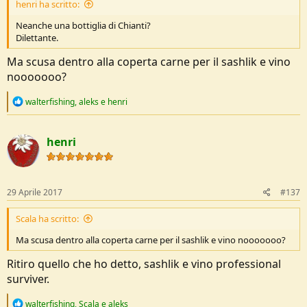
henri ha scritto:
Neanche una bottiglia di Chianti?
Dilettante.
Ma scusa dentro alla coperta carne per il sashlik e vino
nooooooo?
R
walterfishing
,
aleks
e
henri
e
a
c
henri
t
i
o
n
s
29 Aprile 2017
#137
:
Scala ha scritto:
Ma scusa dentro alla coperta carne per il sashlik e vino nooooooo?
Ritiro quello che ho detto, sashlik e vino professional
surviver.
R
walterfishing
,
Scala
e
aleks