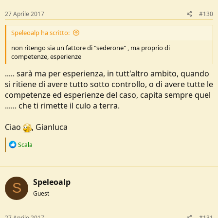
27 Aprile 2017
#130
Speleoalp ha scritto:
non ritengo sia un fattore di "sederone" , ma proprio di
competenze, esperienze
..... sarà ma per esperienza, in tutt'altro ambito, quando
si ritiene di avere tutto sotto controllo, o di avere tutte le
competenze ed esperienze del caso, capita sempre quel
...... che ti rimette il culo a terra.
Ciao
, Gianluca
R
Scala
e
a
c
t
Speleoalp
i
S
o
Guest
n
s
:
27 Aprile 2017
#131