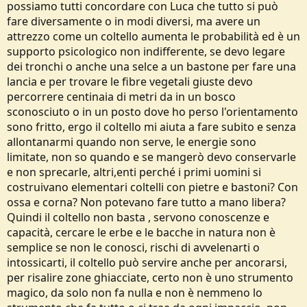
possiamo tutti concordare con Luca che tutto si può
o
n
fare diversamente o in modi diversi, ma avere un
e
attrezzo come un coltello aumenta le probabilità ed è un
supporto psicologico non indifferente, se devo legare
dei tronchi o anche una selce a un bastone per fare una
lancia e per trovare le fibre vegetali giuste devo
percorrere centinaia di metri da in un bosco
sconosciuto o in un posto dove ho perso l'orientamento
sono fritto, ergo il coltello mi aiuta a fare subito e senza
allontanarmi quando non serve, le energie sono
limitate, non so quando e se mangerò devo conservarle
e non sprecarle, altri,enti perché i primi uomini si
costruivano elementari coltelli con pietre e bastoni? Con
ossa e corna? Non potevano fare tutto a mano libera?
Quindi il coltello non basta , servono conoscenze e
capacità, cercare le erbe e le bacche in natura non è
semplice se non le conosci, rischi di avvelenarti o
intossicarti, il coltello può servire anche per ancorarsi,
per risalire zone ghiacciate, certo non è uno strumento
magico, da solo non fa nulla e non è nemmeno lo