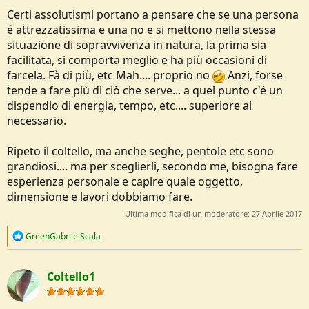
Certi assolutismi portano a pensare che se una persona
é attrezzatissima e una no e si mettono nella stessa
situazione di sopravvivenza in natura, la prima sia
facilitata, si comporta meglio e ha più occasioni di
farcela. Fà di più, etc Mah.... proprio no
Anzi, forse
tende a fare più di ciò che serve... a quel punto c'é un
dispendio di energia, tempo, etc.... superiore al
necessario.
Ripeto il coltello, ma anche seghe, pentole etc sono
grandiosi.... ma per sceglierli, secondo me, bisogna fare
esperienza personale e capire quale oggetto,
dimensione e lavori dobbiamo fare.
Ultima modifica di un moderatore:
27 Aprile 2017
R
GreenGabri
e
Scala
e
a
c
Coltello1
t
i
o