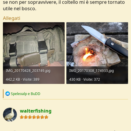
se non per sopravvivere, il coltello mi è sempre tornato
utile nel bosco.
Allegati
IMG_20170428_203749.jpg
IMG_20170308_174933.jpg
442,2 KB · Visite: 389
430 KB · Visite: 372
R
Speleoalp
e
BuDD
e
a
c
walterfishing
t
i
o
n
s