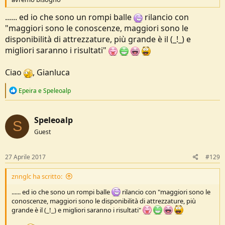
...... ed io che sono un rompi balle
rilancio con
"maggiori sono le conoscenze, maggiori sono le
disponibilità di attrezzature, più grande è il (_!_) e
migliori saranno i risultati"
Ciao
, Gianluca
R
Epeira
e
Speleoalp
e
a
c
Speleoalp
t
S
i
Guest
o
n
s
27 Aprile 2017
#129
:
znnglc ha scritto:
...... ed io che sono un rompi balle
rilancio con "maggiori sono le
conoscenze, maggiori sono le disponibilità di attrezzature, più
grande è il (_!_) e migliori saranno i risultati"