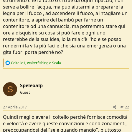
strumento che fa tutto o ci trae da ogni impaccio, non
serve a bollire l'acqua, ma può aiutarmi a preparare la
legna per il fuoco , ad accendere il fuoco, a intagliare un
contenitore, a aprire del bambù per farne un
contenitore od una cannuccia, ma potremmo stare qui
ore a disquisire su cosa si può fare e ogni uno
resterebbe della sua idea, io la mia c'è l'ho e se posso
rendermi la vita più facile che sia una emergenza o una
gita fuori porta perché no?
R
Coltello1
,
walterfishing
e
Scala
e
a
c
t
Speleoalp
i
S
o
Guest
n
s
:
27 Aprile 2017
#122
Quindi meglio avere il coltello perché fornisce comodità
e velocità e avere queste convinzioni e condizonamenti,
preoccupandosi del "se e quando mangio", piuttosto