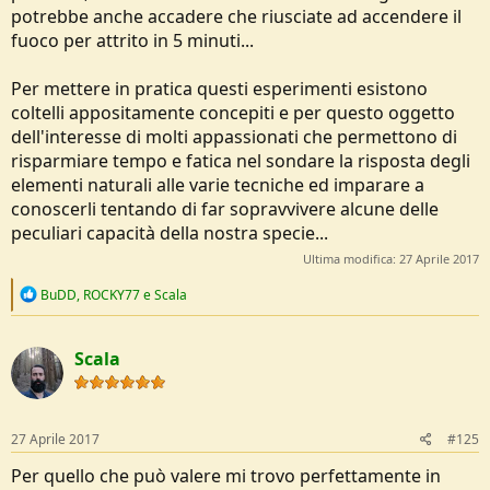
potrebbe anche accadere che riusciate ad accendere il
fuoco per attrito in 5 minuti...
Per mettere in pratica questi esperimenti esistono
coltelli appositamente concepiti e per questo oggetto
dell'interesse di molti appassionati che permettono di
risparmiare tempo e fatica nel sondare la risposta degli
elementi naturali alle varie tecniche ed imparare a
conoscerli tentando di far sopravvivere alcune delle
peculiari capacità della nostra specie...
Ultima modifica:
27 Aprile 2017
R
BuDD
,
ROCKY77
e
Scala
e
a
c
Scala
t
i
o
n
s
27 Aprile 2017
#125
:
Per quello che può valere mi trovo perfettamente in