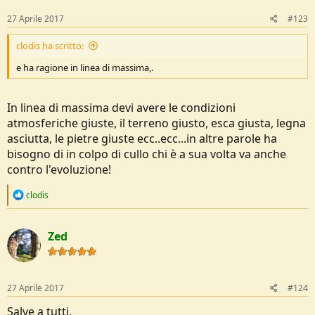
n
s
27 Aprile 2017
#123
:
clodis ha scritto:
e ha ragione in linea di massima,.
In linea di massima devi avere le condizioni
atmosferiche giuste, il terreno giusto, esca giusta, legna
asciutta, le pietre giuste ecc..ecc...in altre parole ha
bisogno di in colpo di cullo chi è a sua volta va anche
contro l'evoluzione!
R
clodis
e
a
c
Zed
t
i
o
n
s
27 Aprile 2017
#124
:
Salve a tutti,