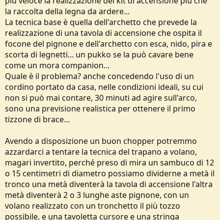
più veloce la realizzazione del kit di accensione più che
la raccolta della legna da ardere...
La tecnica base è quella dell'archetto che prevede la
realizzazione di una tavola di accensione che ospita il
focone del pignone e dell'archetto con esca, nido, pira e
scorta di legnetti... un pukko se la può cavare bene
come un mora companion...
Quale è il problema? anche concedendo l'uso di un
cordino portato da casa, nelle condizioni ideali, su cui
non si può mai contare, 30 minuti ad agire sull'arco,
sono una previsione realistica per ottenere il primo
tizzone di brace...
Avendo a disposizione un buon chopper potremmo
azzardarci a tentare la tecnica del trapano a volano,
magari invertito, perché preso di mira un sambuco di 12
o 15 centimetri di diametro possiamo dividerne a metà il
tronco una metà diventerà la tavola di accensione l'altra
metà diventerà 2 o 3 lunghe aste pignone, con un
volano realizzato con un tronchetto il più tozzo
possibile, e una tavoletta cursore e una stringa