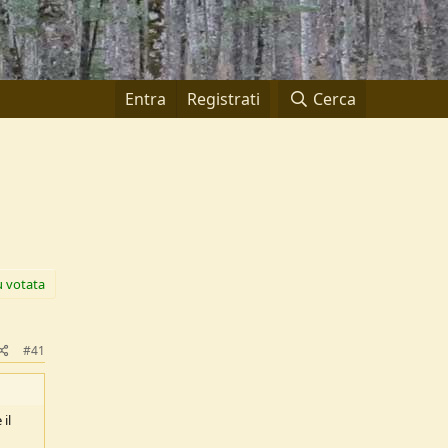
Entra
Registrati
Cerca
ù votata
#41
il