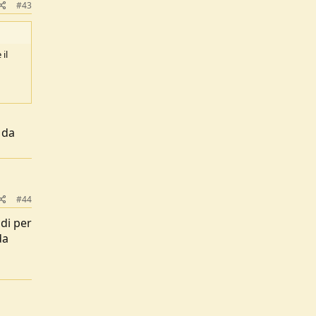
#43
il
 da
#44
di per
da