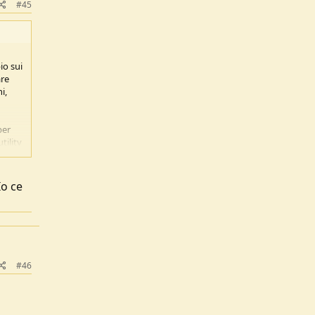
#45
io sui
are
i,
ber
tility
Io ce
#46