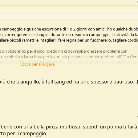
re campeggio e qualche escursione di 1 o 2 giorni con amici. ho qualche dubb
tto, correggetemi se sbaglio, durante escursioni o campeggio, le attività da f
gliare piccoli rametti e intagliarli, fare legna per un fuocherello, tagliare cordin
i: un victorinox per il cibo (credo nn ci dovrebbero essere problemi con
 e un coltello a lama fissa per lavori più pesanti, esempio: gerber LMF II o Ger
atto) o CUCHILLO CUDEMAN MT-1 o altro..; e poi uno (non so quale) per un u
Clicca per allargare...
issa tipo quelli citati sopra possono anche essere usati per il cibo, in quanto
i (almeno credo
). Ultima cosa per quali lavori può essere usato il mora??
 che tranquillo, è full tang ed ha uno spessore pauroso...
ia, sono un novellino.
i bene con una bella pinza multiuso, spendi un po ma ti farà
to per il campeggio.