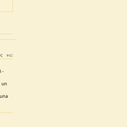
#42
 -
, un
 una