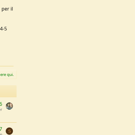
per il
 4-5
ere qui.
6
er
7
S
lp