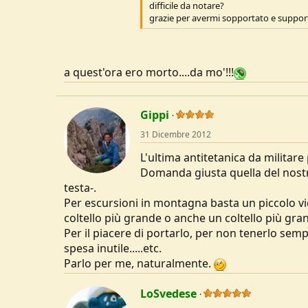
difficile da notare?
u
grazie per avermi sopportato e support
s
s
i
o
a quest'ora ero morto....da mo'!!!
n
e
Gippi
31 Dicembre 2012
L'ultima antitetanica da militare 
Domanda giusta quella del nostro
testa-.
Per escursioni in montagna basta un piccolo v
coltello più grande o anche un coltello più gra
Per il piacere di portarlo, per non tenerlo semp
spesa inutile.....etc.
Parlo per me, naturalmente.
LoSvedese