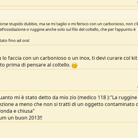
forse stupido dubbio, ma se mi taglio o mi ferisco con un carbonioso, non c'è 
ell'ossidazione o ruggine anche solo sul filo del coltello, che per l'appunto è
ato fino ad ora!
 lo faccia con un carbonioso o un inox, ti devi curare col kit
o prima di pensare al coltello.
anto mi è stato detto da mio zio (medico 118 ):"La ruggine 
fezione a meno che non si tratti di un oggetto contaminato 
ofonda e chiusa"
orum un buon 2013!!