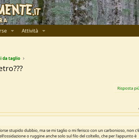
rse
Attività
i da taglio
etro???
Risposta pi
forse stupido dubbio, ma se mi taglio o mi ferisco con un carbonioso, non c'è 
ell'ossidazione o ruggine anche solo sul filo del coltello, che per l'appunto è