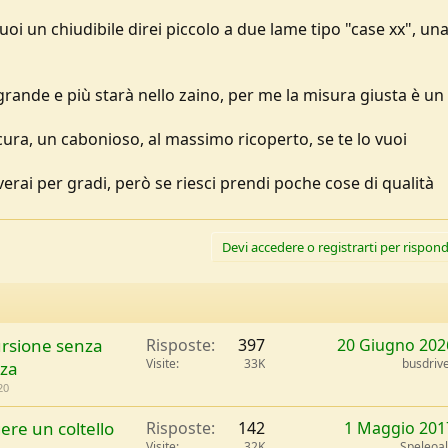
oi un chiudibile direi piccolo a due lame tipo "case xx", una 
è grande e più starà nello zaino, per me la misura giusta è un
e cura, un cabonioso, al massimo ricoperto, se te lo vuoi
verai per gradi, però se riesci prendi poche cose di qualità
Devi accedere o registrarti per rispond
cursione senza
Risposte
397
20 Giugno 202
Visite
33K
busdriv
zza
20
ere un coltello
Risposte
142
1 Maggio 201
Visite
32K
Speleoa