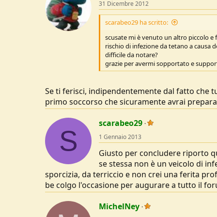
31 Dicembre 2012
scarabeo29 ha scritto:
scusate mi è venuto un altro piccolo e 
rischio di infezione da tetano a causa d
difficile da notare?
grazie per avermi sopportato e support
Se ti ferisci, indipendentemente dal fatto che tu
primo soccorso che sicuramente avrai preparat
scarabeo29
S
1 Gennaio 2013
Giusto per concludere riporto qu
se stessa non è un veicolo di in
sporcizia, da terriccio e non crei una ferita pr
be colgo l'occasione per augurare a tutto il f
MichelNey