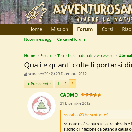
Home
Mission
Forum
Corsi
Riso
Nuovi messaggi
Cerca nel forum
Home
Forum
Tecniche e materiali
Accessori
Utensil
Quali e quanti coltelli portarsi di
C
D
scarabeo29
23 Dicembre 2012
r
a
Precedente
1
2
3
e
t
a
a
CADMO
t
d
o
i
31 Dicembre 2012
r
I
e
n
scarabeo29 ha scritto:
D
i
i
z
scusate mi è venuto un altro piccolo e 
s
i
rischio di infezione da tetano a causa d
c
o