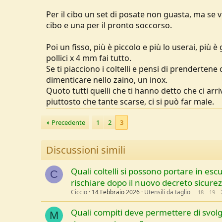
Per il cibo un set di posate non guasta, ma se vu
cibo e una per il pronto soccorso.
Poi un fisso, più è piccolo e più lo userai, più 
pollici x 4 mm fai tutto.
Se ti piacciono i coltelli e pensi di prenderten
dimenticare nello zaino, un inox.
Quoto tutti quelli che ti hanno detto che ci arri
piuttosto che tante scarse, ci si può far male.
Precedente
1
2
3
Discussioni simili
Quali coltelli si possono portare in es
C
rischiare dopo il nuovo decreto sicure
Ciccio
14 Febbraio 2026
Utensili da taglio
18
19
Quali compiti deve permettere di svolg
M