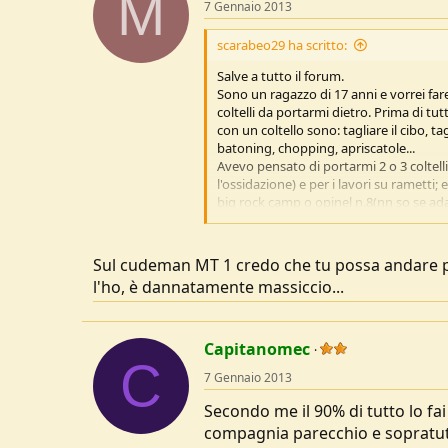
M
7 Gennaio 2013
scarabeo29 ha scritto:
Salve a tutto il forum.
Sono un ragazzo di 17 anni e vorrei fa
coltelli da portarmi dietro. Prima di tu
con un coltello sono: tagliare il cibo, ta
batoning, chopping, apriscatole...
Avevo pensato di portarmi 2 o 3 coltell
l'ossidazione) e per i lavori su rametti;
big rock camp o opinel n.8(nn so se ad
kit.
Inoltre volevo sapere i coltelli a lama f
essendo al carbonio possono ossidars
Sul cudeman MT 1 credo che tu possa andare più
Aspetto i vostri consigli.
l'ho, è dannatamente massiccio...
Scusatemi se avrò detto qualche fesser
Grazie a tutti!
P.S. il mio budget nn è elevato
Capitanomec
C
7 Gennaio 2013
Secondo me il 90% di tutto lo fa
compagnia parecchio e sopratut