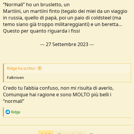
“Normali” ho un brusletto, un
Martiini, un martiini finto (tegalo dei miei da un viaggio
in russia, quello di papà, poi un paio di coldsteel (ma
temo siano già troppo militareggianti) e un beretta…
Questo per quanto riguarda i fissi
---
27 Settembre 2023
---
Ridge ha scritto:
Falkniven
Credo tu l’abbia confuso, non mi risulta di averlo,
Comunque hai ragione e sono MOLTO più belli i
“normali”
R
Ridge
e
a
c
t