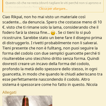
Questo ciò che ne resta (dovrò tagliare le viti perché non si aprono e
si sta spappolando l’intaglio torx)
Clicca per allargare...
Vedi l'allegato 251929
Ciao Rikpal, non ho mai visto un materiale così
scadente... da denuncia. Spero che costasse meno di 10
E il suo fodero…
€. visto che ti rimane solo la lama, considerando che il
fodero farà la stessa fine...
. Se ci tieni lo si può
Vedi l'allegato 251930
ricostruire. Sarebbe stato un bene fare il disegno prima
Che ne faccio?
di distruggerlo. I rivetti probabilmente non li salverai.
@Ridge
te lo spedisco?!
Tieni presente che non è fulltang, non puoi seguire la
forma del codolo con due semplici guancette perché ti
risulterebbe uno stecchino dritto senza forma. Quindi
dovresti creare un incavo della forma del codolo,
profondo la metà dello spessore dello stesso, in ogni
guancetta, in modo che quando le chiudi aderiscano tra
esse perfettamente nascondendo il codolo. Altro
sistema è spessorare come ho fatto in questo. Nicola
Allegati