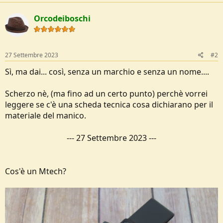
c
t
Orcodeiboschi
i
o
n
s
:
27 Settembre 2023
#2
Sì, ma dai... così, senza un marchio e senza un nome....
Scherzo nè, (ma fino ad un certo punto) perchè vorrei
leggere se c'è una scheda tecnica cosa dichiarano per il
materiale del manico.
---
27 Settembre 2023
---
Cos'è un Mtech?