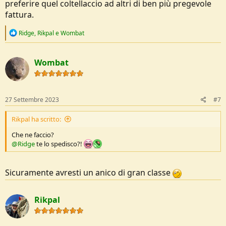
preferire quel coltellaccio ad altri di ben più pregevole
fattura.
R
Ridge
,
Rikpal
e
Wombat
e
a
c
Wombat
t
i
o
n
s
27 Settembre 2023
#7
:
Rikpal ha scritto:
Che ne faccio?
@Ridge
te lo spedisco?!
Sicuramente avresti un anico di gran classe
Rikpal