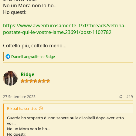
No un Mora non lo ho…
Ho questi:
https://www.avventurosamente.it/xf/threads/vetrina-
postate-qui-le-vostre-lame.23691/post-1102782
Coltello più, coltello meno…
R
DanielLangwolfen
e
Ridge
e
a
c
Ridge
t
i
o
n
s
27 Settembre 2023
#19
:
Rikpal ha scritto:
Guarda ho scoperto di non sapere nulla di coltelli dopo aver letto
voi…
No un Mora non lo ho…
Ho questi: