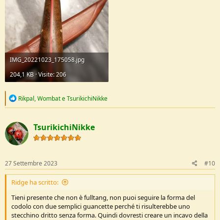
IMG_20221023_175058.jpg
204,1 KB · Visite: 206
R
Rikpal
,
Wombat
e
TsurikichiNikke
e
a
c
TsurikichiNikke
t
i
o
n
s
27 Settembre 2023
#10
:
Ridge ha scritto:
Tieni presente che non è fulltang, non puoi seguire la forma del
codolo con due semplici guancette perché ti risulterebbe uno
stecchino dritto senza forma. Quindi dovresti creare un incavo della