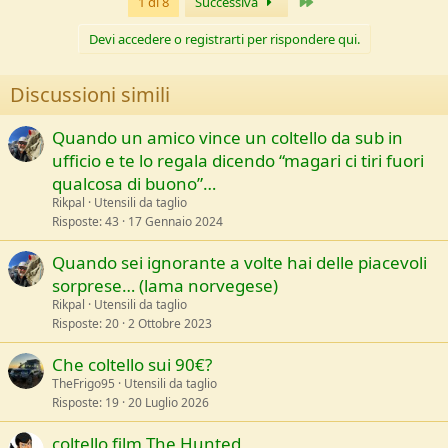
Ultimo
1 di 8
Successiva
i
o
n
Devi accedere o registrarti per rispondere qui.
s
:
Discussioni simili
Quando un amico vince un coltello da sub in
ufficio e te lo regala dicendo “magari ci tiri fuori
qualcosa di buono”…
Rikpal
Utensili da taglio
Risposte
43
17 Gennaio 2024
Quando sei ignorante a volte hai delle piacevoli
sorprese… (lama norvegese)
Rikpal
Utensili da taglio
Risposte
20
2 Ottobre 2023
Che coltello sui 90€?
TheFrigo95
Utensili da taglio
Risposte
19
20 Luglio 2026
coltello film The Hunted