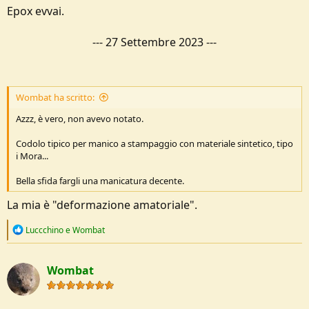
Epox evvai.
---
27 Settembre 2023
---
Wombat ha scritto:
Azzz, è vero, non avevo notato.
Codolo tipico per manico a stampaggio con materiale sintetico, tipo
i Mora...
Bella sfida fargli una manicatura decente.
La mia è "deformazione amatoriale".
R
Luccchino
e
Wombat
e
a
c
Wombat
t
i
o
n