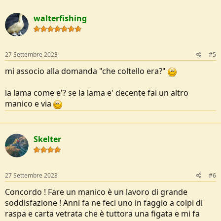
a
c
walterfishing
t
i
o
n
s
27 Settembre 2023
#5
:
mi associo alla domanda "che coltello era?"
la lama come e'? se la lama e' decente fai un altro
manico e via
Skelter
27 Settembre 2023
#6
Concordo ! Fare un manico è un lavoro di grande
soddisfazione ! Anni fa ne feci uno in faggio a colpi di
raspa e carta vetrata che è tuttora una figata e mi fa