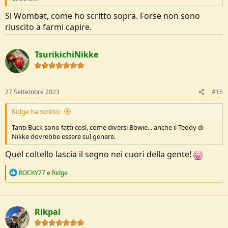
Si Wombat, come ho scritto sopra. Forse non sono
riuscito a farmi capire.
TsurikichiNikke
27 Settembre 2023
#15
Ridge ha scritto:
Tanti Buck sono fatti così, come diversi Bowie... anche il Teddy di
Nikke dovrebbe essere sul genere.
Quel coltello lascia il segno nei cuori della gente!
R
ROCKY77
e
Ridge
e
a
c
t
Rikpal
i
o