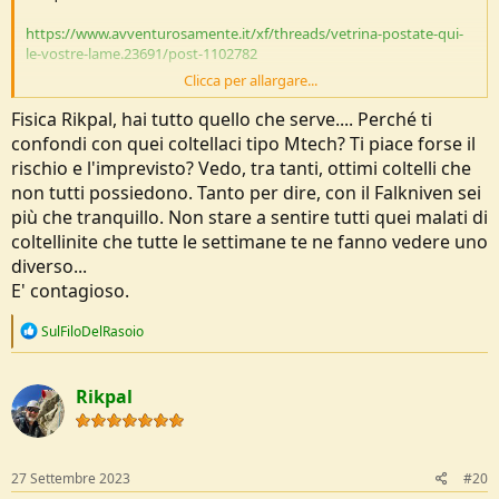
https://www.avventurosamente.it/xf/threads/vetrina-postate-qui-
le-vostre-lame.23691/post-1102782
Clicca per allargare...
Coltello più, coltello meno…
Fisica Rikpal, hai tutto quello che serve.... Perché ti
confondi con quei coltellaci tipo Mtech? Ti piace forse il
rischio e l'imprevisto? Vedo, tra tanti, ottimi coltelli che
non tutti possiedono. Tanto per dire, con il Falkniven sei
più che tranquillo. Non stare a sentire tutti quei malati di
coltellinite che tutte le settimane te ne fanno vedere uno
diverso...
E' contagioso.
R
SulFiloDelRasoio
e
a
c
Rikpal
t
i
o
n
s
27 Settembre 2023
#20
: