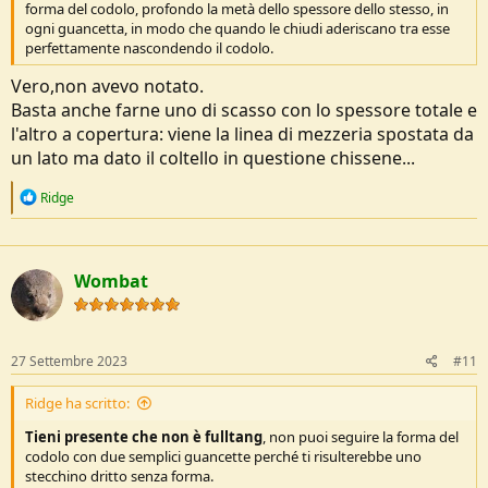
forma del codolo, profondo la metà dello spessore dello stesso, in
ogni guancetta, in modo che quando le chiudi aderiscano tra esse
perfettamente nascondendo il codolo.
Vero,non avevo notato.
Basta anche farne uno di scasso con lo spessore totale e
l'altro a copertura: viene la linea di mezzeria spostata da
un lato ma dato il coltello in questione chissene...
R
Ridge
e
a
c
t
Wombat
i
o
n
s
:
27 Settembre 2023
#11
Ridge ha scritto:
Tieni presente che non è fulltang
, non puoi seguire la forma del
codolo con due semplici guancette perché ti risulterebbe uno
stecchino dritto senza forma.