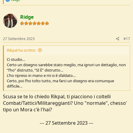
e
a
c
Ridge
t
i
o
n
s
27 Settembre 2023
#17
:
Rikpal ha scritto:
Ci studio…
Certo un disegno sarebbe stato meglio, ma ignori un dettaglio, non
“l’ho” distrutto, “SI È” distrutto…
L’ho ripreso in mano e mi si è sfaldato…
Certo, poi l’ho tolto tutto, ma farci un disegno era comunque
difficile…
Scusa se te lo chiedo Rikpal, ti piacciono i coltelli
Combat/Tattici/Militareggianti? Uno "normale", chesso'
tipo un Mora c'è l'hai?
---
27 Settembre 2023
---