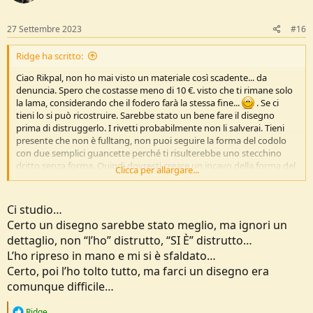
n
s
:
27 Settembre 2023
#16
Ridge ha scritto:
Ciao Rikpal, non ho mai visto un materiale così scadente... da
denuncia. Spero che costasse meno di 10 €. visto che ti rimane solo
la lama, considerando che il fodero farà la stessa fine...
. Se ci
tieni lo si può ricostruire. Sarebbe stato un bene fare il disegno
prima di distruggerlo. I rivetti probabilmente non li salverai. Tieni
presente che non è fulltang, non puoi seguire la forma del codolo
con due semplici guancette perché ti risulterebbe uno stecchino
dritto senza forma. Quindi dovresti creare un incavo della forma del
Clicca per allargare...
codolo, profondo la metà dello spessore dello stesso, in ogni
guancetta, in modo che quando le chiudi aderiscano tra esse
perfettamente nascondendo il codolo. Altro sistema è spessorare
Ci studio…
come ho fatto in questo. Nicola
Certo un disegno sarebbe stato meglio, ma ignori un
dettaglio, non “l’ho” distrutto, “SI È” distrutto…
L’ho ripreso in mano e mi si è sfaldato…
Certo, poi l’ho tolto tutto, ma farci un disegno era
comunque difficile…
R
Ridge