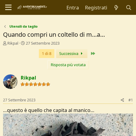
Entra
Registrati
Utensili da taglio
Quando compri un coltello di m…a…
C
D
Rikpal
27 Settembre 2023
r
a
Ultimo
1 di 8
Successiva
e
t
a
a
t
d
Risposta più votata
o
i
r
I
Rikpal
e
n
D
i
i
z
s
i
27 Settembre 2023
#1
c
o
u
…questo è quello che capita al manico…
s
s
i
o
n