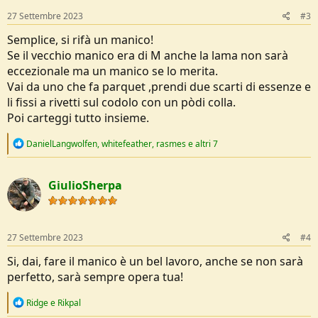
27 Settembre 2023
#3
Semplice, si rifà un manico!
Se il vecchio manico era di M anche la lama non sarà
eccezionale ma un manico se lo merita.
Vai da uno che fa parquet ,prendi due scarti di essenze e
li fissi a rivetti sul codolo con un pòdi colla.
Poi carteggi tutto insieme.
R
DanielLangwolfen
,
whitefeather
,
rasmes
e altri 7
e
a
c
GiulioSherpa
t
i
o
n
s
27 Settembre 2023
#4
:
Si, dai, fare il manico è un bel lavoro, anche se non sarà
perfetto, sarà sempre opera tua!
R
Ridge
e
Rikpal
e