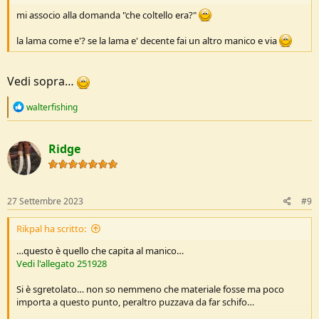
mi associo alla domanda "che coltello era?"
la lama come e'? se la lama e' decente fai un altro manico e via
Vedi sopra…
R
walterfishing
e
a
Manico in Nylon, no buono, ma puoi farlo rifare in 3D.
c
Ridge
t
i
o
n
s
27 Settembre 2023
#9
:
Rikpal ha scritto:
…questo è quello che capita al manico…
Vedi l'allegato 251928
Si è sgretolato… non so nemmeno che materiale fosse ma poco
importa a questo punto, peraltro puzzava da far schifo…