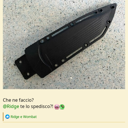
Che ne faccio?
@Ridge
te lo spedisco?!
R
Ridge
e
Wombat
e
a