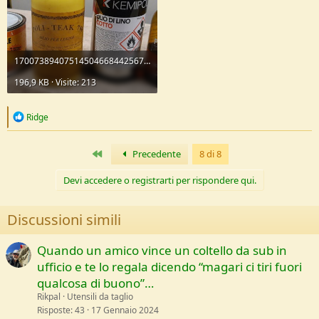
17007389407514504668442567788612.jpg
196,9 KB · Visite: 213
R
Ridge
e
a
c
Primo
Precedente
8 di 8
t
i
Devi accedere o registrarti per rispondere qui.
o
n
s
Discussioni simili
:
Quando un amico vince un coltello da sub in
ufficio e te lo regala dicendo “magari ci tiri fuori
qualcosa di buono”…
Rikpal
Utensili da taglio
Risposte
43
17 Gennaio 2024