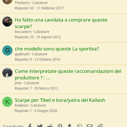
Thedoors
Calzature
Risposte
63
11 Febbraio 2017
Ho fatto una cavolata a comprare queste
scarpe?
boccadoro
Calzature
Risposte
23
16 Agosto 2012
che modello sono queste La sportiva?
G
guybrush
Calzature
Risposte
9
12 Ottobre 2014
Come interpretate queste raccomandazioni del
produttore ? : ...
jhoe
Calzature
Risposte
7
29 Marzo 2012
Scarpe per Tibet e kora/yatra del Kailash
K
Kowloon
Calzature
Risposte
1
5 Giugno 2026
facebook
Twitter
Reddit
Pinterest
Tumblr
WhatsApp
e-mail
Link
Condividi: