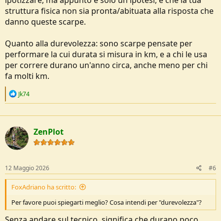
ipotizzare, ma appunto è solo un'ipotesi, è che la tua
struttura fisica non sia pronta/abituata alla risposta che
danno queste scarpe.
Quanto alla durevolezza: sono scarpe pensate per
performare la cui durata si misura in km, e a chi le usa
per correre durano un'anno circa, anche meno per chi
fa molti km.
R
Jk74
e
a
c
t
ZenPlot
i
o
n
s
:
12 Maggio 2026
#6
FoxAdriano ha scritto:
Per favore puoi spiegarti meglio? Cosa intendi per "durevolezza"?
Senza andare sul tecnico, significa che durano poco,