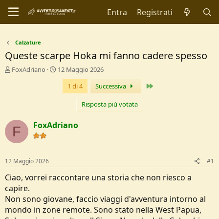
Entra
Registrati
Calzature
Queste scarpe Hoka mi fanno cadere spesso
C
D
FoxAdriano
12 Maggio 2026
r
a
Ultimo
1 di 4
Successiva
e
t
a
a
t
d
Risposta più votata
o
i
r
I
FoxAdriano
F
e
n
D
i
i
z
s
i
12 Maggio 2026
#1
c
o
u
Ciao, vorrei raccontare una storia che non riesco a
s
capire.
s
Non sono giovane, faccio viaggi d'avventura intorno al
i
mondo in zone remote. Sono stato nella West Papua,
o
n