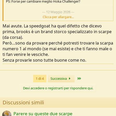
PS: Forse per cambiare meglio Hoka Challenger?
---
12 Maggio 2026
---
Clicca per allargare...
Mai avute. La speedgoat ha quel difetto che dicevo
A questo punto, dopo aver studiato sulla carta, sto pensando di
prima, brooks è un brand storco specializzato in scarpe
comprare una delle due scarpe e cioè la Brooks Cascadia 19 e la
Speedgoat 7. Secondo voi quale è più versatile per farci un po' di
(da corsa).
tutto?
Però…sono da provare perché potresti trovare la scarpa
numero 1 al mondo (se mai esiste) e che ti fanno male o
ti fan venire le vesciche.
Senza provarle sono tutte buone come no.
Ultimo
1 di 4
Successiva
Devi accedere o registrarti per rispondere qui.
Discussioni simili
Parere su queste due scarpe