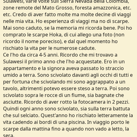
Sulawesi, varie volte sull Sierra Nevada della Colombia,
e
zone remote del Mato Grosso, foresta amazzonica, etc.
etc. Credo di aver fatto molte ma molte decine di viaggi
nelle mia vita. Ho esperienza di viaggi ma no di scarpe.
Mai sono caduto, se la memoria mi ricorda bene. Poi ho
comprato le scarpe Hoka, di cui allego una foto (non
ricordo il nome poreciso), e dal quel momento ho
rischiato la vita per le numerose cadute.
Ce l'ho da circa 4-5 anni. Ricordo che mi trovavo a
Sulawesi il primo anno che l'ho acquestate. Ero in un
appartamento e la signora aveva passato lo straccio
umido a terra. Sono scivolato davanti agli occhi di tutti e
per fortuna che scivolando mi sono aggrappato a un
tavolo, altrimenti potevo essere steso a terra. Poi sono
scivolato sopra le rocce di un fiume, sia bagnate che
asciutte. Ricordo di aver rotto la fotocamera in 2 pezzi.
Quindi ogni anno sono scivolato, sia sulla terra battuta
che sul selciato. Quest'anno ho rischiato letteramente la
vita cadendo ai bordi di una piscina. In viaggio porto le
scarpe dalla mattina fino a quando non vado a letto, la
sera.