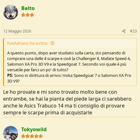
c
Balto
t
i
o
n
s
12 Maggio 2026
#23
:
FoxAdriano ha scritto:
A questo punto, dopo aver studiato sulla carta, sto pensando di
comprare una delle 4 scarpe e cioè la Challenger 8, Mafate Speed 4,
Salomon XA Pro 3D V9 e la Speedgoat 7. Secondo voi quale è più
versatile per farci un po' di tutto?
PS:
Sono in dirittura di arrivo: Hoka Speedgoat 7 o Salomon XA Pro
3D V9?
Le ho provate e mi sono trovato molto bene con
entrambe, se hai la pianta del piede larga ci sarebbero
anche le Asics Trabuco 14 ma ti consiglio di provare
sempre le scarpe prima di acquistarle
Tokyowild