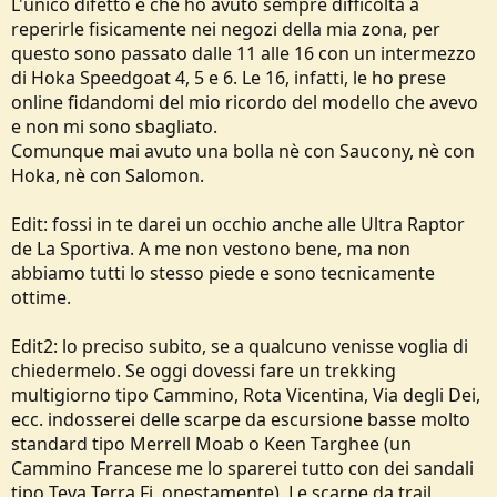
L'unico difetto è che ho avuto sempre difficoltà a
reperirle fisicamente nei negozi della mia zona, per
questo sono passato dalle 11 alle 16 con un intermezzo
di Hoka Speedgoat 4, 5 e 6. Le 16, infatti, le ho prese
online fidandomi del mio ricordo del modello che avevo
e non mi sono sbagliato.
Comunque mai avuto una bolla nè con Saucony, nè con
Hoka, nè con Salomon.
Edit: fossi in te darei un occhio anche alle Ultra Raptor
de La Sportiva. A me non vestono bene, ma non
abbiamo tutti lo stesso piede e sono tecnicamente
ottime.
Edit2: lo preciso subito, se a qualcuno venisse voglia di
chiedermelo. Se oggi dovessi fare un trekking
multigiorno tipo Cammino, Rota Vicentina, Via degli Dei,
ecc. indosserei delle scarpe da escursione basse molto
standard tipo Merrell Moab o Keen Targhee (un
Cammino Francese me lo sparerei tutto con dei sandali
tipo Teva Terra Fi, onestamente). Le scarpe da trail