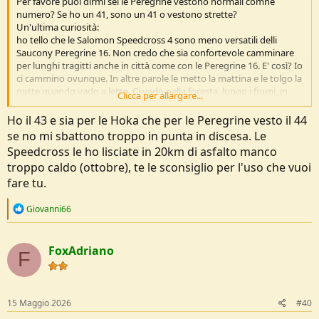
Per favore puoi dirmi sei le Peregrine vestono normali comne
numero? Se ho un 41, sono un 41 o vestono strette?
Un'ultima curiosità:
ho tello che le Salomon Speedcross 4 sono meno versatili delli
Saucony Peregrine 16. Non credo che sia confortevole camminare
per lunghi tragitti anche in città come con le Peregrine 16. E' così? Io
ci cammino ovunque. In altre parole le metto la mattina e le tolgo la
notte quando vado a letto. Ci vado nella foresta, lungo i fiumi, in
Clicca per allargare...
spiaggia, sulla ghiaia, sulle rocce umide ed asciutte, su percorsi in
terra battuta, in città, etc.
Ho il 43 e sia per le Hoka che per le Peregrine vesto il 44
se no mi sbattono troppo in punta in discesa. Le
Speedcross le ho lisciate in 20km di asfalto manco
troppo caldo (ottobre), te le sconsiglio per l'uso che vuoi
fare tu.
R
Giovanni66
e
a
c
FoxAdriano
t
F
i
o
n
s
15 Maggio 2026
#40
: