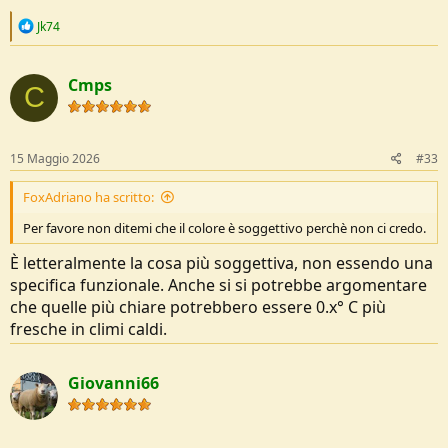
R
Jk74
e
a
c
Cmps
t
C
i
o
n
s
15 Maggio 2026
#33
:
FoxAdriano ha scritto:
Per favore non ditemi che il colore è soggettivo perchè non ci credo.
È letteralmente la cosa più soggettiva, non essendo una
specifica funzionale. Anche si si potrebbe argomentare
che quelle più chiare potrebbero essere 0.x° C più
fresche in climi caldi.
Giovanni66