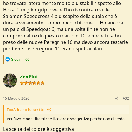
ho trovate lateralmente molto più stabili rispetto alle
Hoka. Il miglior grip invece l'ho riscontrato sulle
Salomon Speedcross 4 a discapito della suola che è
durata veramente troppo pochi chilometri. Ho ancora
un paio di Speedgoat 6, ma una volta finite non ne
comprerò altre di questo marchio. Due mesetti fa ho
preso delle nuove Peregrine 16 ma devo ancora testarle
per bene. Le Peregrine 11 erano spettacolari.
R
Giovanni66
e
a
c
ZenPlot
t
i
o
n
s
15 Maggio 2026
#32
:
FoxAdriano ha scritto:
Per favore non ditemi che il colore è soggettivo perchè non ci credo.
La scelta del colore è soggettiva