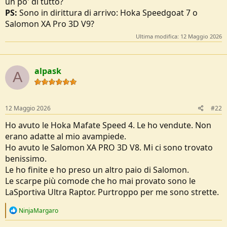
un po' di tutto?
e
PS:
Sono in dirittura di arrivo: Hoka Speedgoat 7 o
Salomon XA Pro 3D V9?
Ultima modifica:
12 Maggio 2026
alpask
A
12 Maggio 2026
#22
Ho avuto le Hoka Mafate Speed 4. Le ho vendute. Non
erano adatte al mio avampiede.
Ho avuto le Salomon XA PRO 3D V8. Mi ci sono trovato
benissimo.
Le ho finite e ho preso un altro paio di Salomon.
Le scarpe più comode che ho mai provato sono le
LaSportiva Ultra Raptor. Purtroppo per me sono strette.
R
NinjaMargaro
e
a