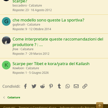
scarpe?
boccadoro
Calzature
Risposte
23
16 Agosto 2012
che modello sono queste La sportiva?
G
guybrush
Calzature
Risposte
9
12 Ottobre 2014
Come interpretate queste raccomandazioni del
produttore ? : ...
jhoe
Calzature
Risposte
7
29 Marzo 2012
Scarpe per Tibet e kora/yatra del Kailash
K
Kowloon
Calzature
Risposte
1
5 Giugno 2026
facebook
Twitter
Reddit
Pinterest
Tumblr
WhatsApp
e-mail
Link
Condividi:
Calzature
Alto
Contatti
Termini e Condizioni d'uso
Informativa sulla Privacy