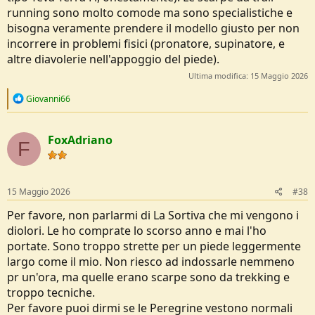
running sono molto comode ma sono specialistiche e
bisogna veramente prendere il modello giusto per non
incorrere in problemi fisici (pronatore, supinatore, e
altre diavolerie nell'appoggio del piede).
Ultima modifica:
15 Maggio 2026
R
Giovanni66
e
a
c
FoxAdriano
t
F
i
o
n
s
15 Maggio 2026
#38
:
Per favore, non parlarmi di La Sortiva che mi vengono i
diolori. Le ho comprate lo scorso anno e mai l'ho
portate. Sono troppo strette per un piede leggermente
largo come il mio. Non riesco ad indossarle nemmeno
pr un'ora, ma quelle erano scarpe sono da trekking e
troppo tecniche.
Per favore puoi dirmi se le Peregrine vestono normali