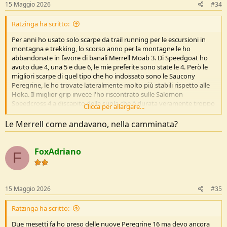
15 Maggio 2026
#34
Ratzinga ha scritto:
Per anni ho usato solo scarpe da trail running per le escursioni in
montagna e trekking, lo scorso anno per la montagne le ho
abbandonate in favore di banali Merrell Moab 3. Di Speedgoat ho
avuto due 4, una 5 e due 6, le mie preferite sono state le 4. Però le
migliori scarpe di quel tipo che ho indossato sono le Saucony
Peregrine, le ho trovate lateralmente molto più stabili rispetto alle
Hoka. Il miglior grip invece l'ho riscontrato sulle Salomon
Speedcross 4 a discapito della suola che è durata veramente troppo
Clicca per allargare...
pochi chilometri. Ho ancora un paio di Speedgoat 6, ma una volta
finite non ne comprerò altre di questo marchio. Due mesetti fa ho
Le Merrell come andavano, nella camminata?
preso delle nuove Peregrine 16 ma devo ancora testarle per bene.
Le Peregrine 11 erano spettacolari.
FoxAdriano
F
15 Maggio 2026
#35
Ratzinga ha scritto:
Due mesetti fa ho preso delle nuove Peregrine 16 ma devo ancora