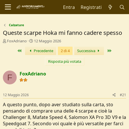
Entra
Registrati
Calzature
Queste scarpe Hoka mi fanno cadere spesso
C
D
FoxAdriano
12 Maggio 2026
r
a
Primo
Ultimo
Precedente
2 di 4
Successiva
e
t
a
a
t
d
Risposta più votata
o
i
r
I
FoxAdriano
F
e
n
D
i
i
z
s
i
12 Maggio 2026
#21
c
o
u
A questo punto, dopo aver studiato sulla carta, sto
s
pensando di comprare una delle 4 scarpe e cioè la
s
Challenger 8, Mafate Speed 4, Salomon XA Pro 3D V9 e la
i
Speedgoat 7. Secondo voi quale è più versatile per farci
o
n