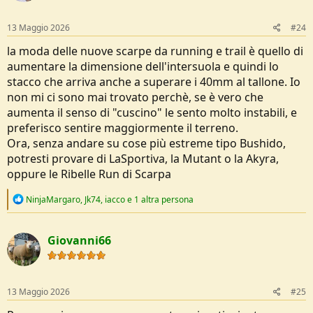
13 Maggio 2026
#24
la moda delle nuove scarpe da running e trail è quello di
aumentare la dimensione dell'intersuola e quindi lo
stacco che arriva anche a superare i 40mm al tallone. Io
non mi ci sono mai trovato perchè, se è vero che
aumenta il senso di "cuscino" le sento molto instabili, e
preferisco sentire maggiormente il terreno.
Ora, senza andare su cose più estreme tipo Bushido,
potresti provare di LaSportiva, la Mutant o la Akyra,
oppure le Ribelle Run di Scarpa
R
NinjaMargaro
,
Jk74
,
iacco
e 1 altra persona
e
a
c
Giovanni66
t
i
o
n
s
13 Maggio 2026
#25
: