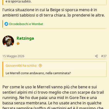
e si sporca subito.
l'unica situazione in cui la Beige si sporca meno è in
ambienti sabbiosi o di terra chiara. Io prenderei le altre.
R
Orcodeiboschi
e
Wombat
e
a
c
Ratzinga
t
i
o
n
s
15 Maggio 2026
#37
:
Giovanni66 ha scritto:
Le Merrell come andavano, nella camminata?
Per come le uso le Merrell vanno più che bene e sui
sentieri alpini mi ci trovo meglio che con scarpe da trail
running. Ne ho due paia: una mid in Gore-Tex e una
bassa senza membrana. Le ho usate anche in qualche
ferrata semplice (soffro di vertigini ed è il massimo che