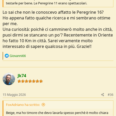
testarle per bene. Le Peregrine 11 erano spettacolari.
Lo sai che non le conoscevo affatto le Peregrine 16?
Ho appena fatto qualche ricerca e mi sembrano ottime
per me.
Una curiosità: poichè ci camminerò molto anche in città,
puoi dirmi se stancano un po'? Recentemente in Oriente
ho fatto 10 Km in città. Sarei veramente molto
interessato di sapere qualcosa in più. Grazie!!
R
Giovanni66
e
a
c
t
Jk74
i
o
n
s
:
15 Maggio 2026
#36
FoxAdriano ha scritto:
Beige, ma ho timore che devo lavarla spesso perchè è molto chiara