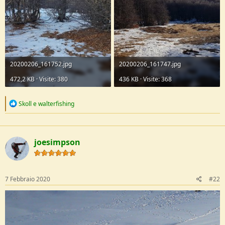
e
20200206_161752.jpg
20200206_161747.jpg
472,2 KB · Visite: 380
436 KB · Visite: 368
R
Skoll
e
walterfishing
e
a
c
t
joesimpson
i
o
n
s
:
7 Febbraio 2020
#22