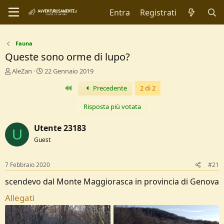
Entra
Registrati
Fauna
Queste sono orme di lupo?
C
D
AleZan
22 Gennaio 2019
r
a
Primo
Precedente
2 di 2
e
t
a
a
t
d
Risposta più votata
o
i
r
I
Utente 23183
U
e
n
Guest
D
i
i
z
s
i
7 Febbraio 2020
#21
c
o
u
scendevo dal Monte Maggiorasca in provincia di Genova
s
Allegati
s
i
o
n