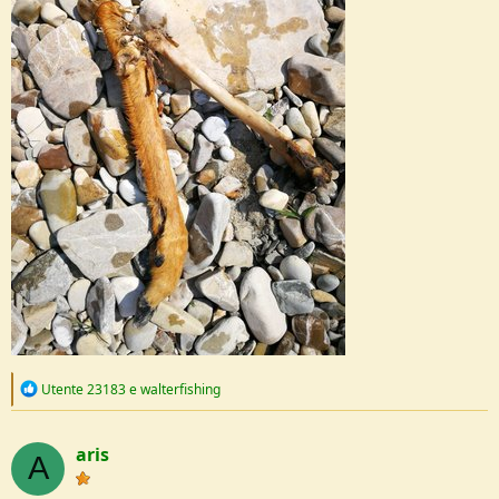
R
Utente 23183
e
walterfishing
e
a
c
aris
t
A
i
o