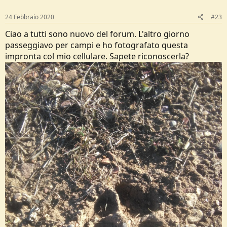
n
s
24 Febbraio 2020
#23
:
Ciao a tutti sono nuovo del forum. L'altro giorno
passeggiavo per campi e ho fotografato questa
impronta col mio cellulare. Sapete riconoscerla?