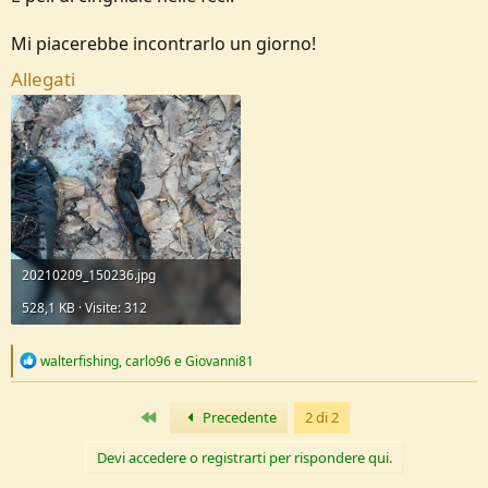
Mi piacerebbe incontrarlo un giorno!
Allegati
20210209_150236.jpg
528,1 KB · Visite: 312
R
walterfishing
,
carlo96
e
Giovanni81
e
a
c
Primo
Precedente
2 di 2
t
i
Devi accedere o registrarti per rispondere qui.
o
n