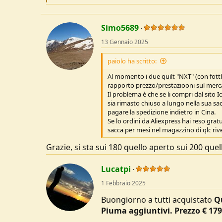
e
a
c
t
Simo5689
i
o
13 Gennaio 2025
n
s
paiolo ha scritto:
:
Al momento i due quilt "NXT" (con fottb
rapporto prezzo/prestaziooni sul merc
Il problema è che se li compri dal sito 
sia rimasto chiuso a lungo nella sua sac
pagare la spedizione indietro in Cina.
Se lo ordini da Aliexpress hai reso grat
sacca per mesi nel magazzino di qlc rive
Grazie, si sta sui 180 quello aperto sui 200 que
Lucatpi
1 Febbraio 2025
Buongiorno a tutti acquistato
Q
Piuma aggiuntivi. Prezzo € 17