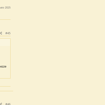
aio 2025
#45
mezze
#46