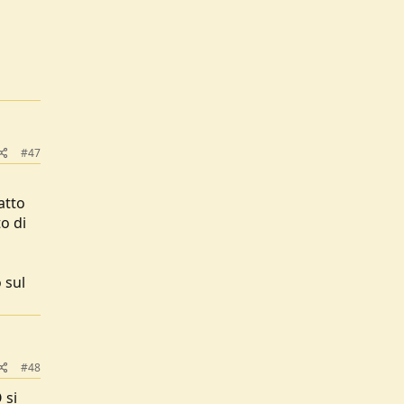
#47
atto
o di
 sul
#48
 si