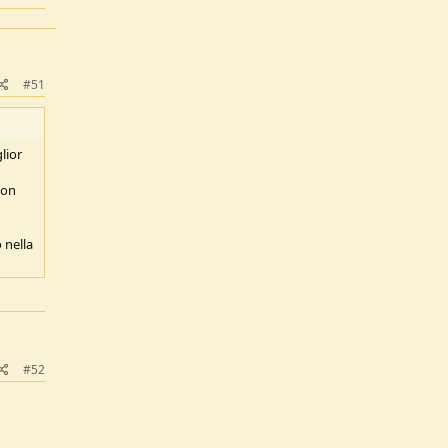
#51
lior
non
 nella
#52