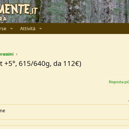
rse
Attività
erassini
rt +5°, 615/640g, da 112€)
Risposta pi
ane