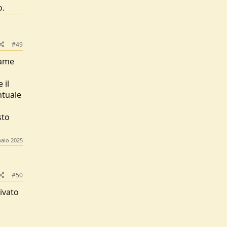
o.
#49
lame
 il
ntuale
sto
aio 2025
#50
rivato