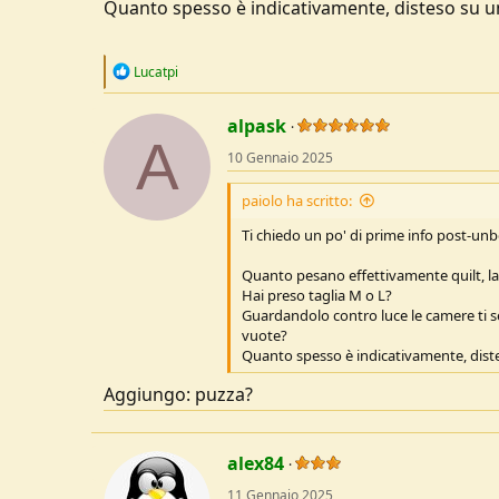
Quanto spesso è indicativamente, disteso su u
R
Lucatpi
e
a
c
alpask
A
t
10 Gennaio 2025
i
o
n
paiolo ha scritto:
s
:
Ti chiedo un po' di prime info post-unb
Quanto pesano effettivamente quilt, la
Hai preso taglia M o L?
Guardandolo contro luce le camere ti
vuote?
Quanto spesso è indicativamente, dist
Aggiungo: puzza?
alex84
11 Gennaio 2025