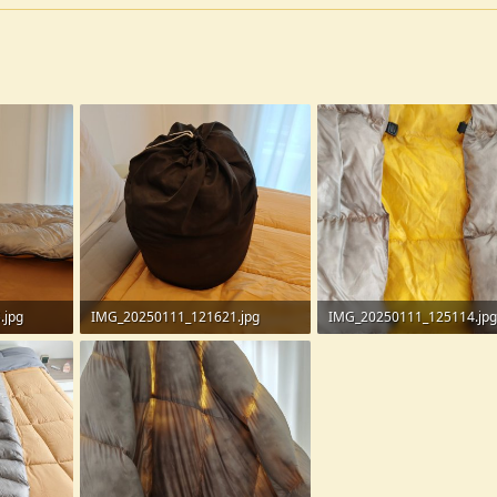
.jpg
IMG_20250111_121621.jpg
IMG_20250111_125114.jpg
124,4 KB · Visite: 138
213,9 KB · Visite: 143