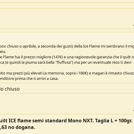
ox chiuso o apribile, a seconda dei gusti) della Ice Flame mi sembrano il mig
ato.
Ice Flame hai il prezzo migliore (147€) e una ragionevole garanzia che il quilt 
ca (e quindi la piuma sarà bella "fluffosa") ma per un eventuale reso ti devi
uito ma prezzi più elevati (a memoria, sopra i 180€) e magari è rimasto chiuso
nditore prima che ti arrivi a casa.
llo chiuso
uilt ICE flame semi standard Mono NXT. Taglia L + 100gr.
9,63 no dogana.