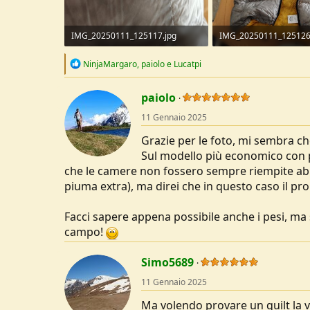
IMG_20250111_125117.jpg
IMG_20250111_125126
140,9 KB · Visite: 146
235,7 KB · Visite: 155
R
NinjaMargaro
,
paiolo
e
Lucatpi
e
a
c
paiolo
t
11 Gennaio 2025
i
o
Grazie per le foto, mi sembra che
n
s
Sul modello più economico con p
:
che le camere non fossero sempre riempite abba
piuma extra), ma direi che in questo caso il 
Facci sapere appena possibile anche i pesi, ma 
campo!
Simo5689
11 Gennaio 2025
Ma volendo provare un quilt la v