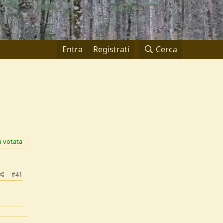
Entra
Registrati
Cerca
ù votata
#41