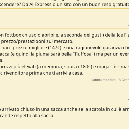
scendere? Da AliExpress o un sito con un buon reso gratuit
n fottbox chiuso o apribile, a seconda dei gusti) della Ice F
 prezzo/prestaziooni sul mercato.
e hai il prezzo migliore (147€) e una ragionevole garanzia che
sacca (e quindi la piuma sarà bella "fluffosa") ma per un eve
a.
 prezzi più elevati (a memoria, sopra i 180€) e magari è rima
 rivenditore prima che ti arrivi a casa.
Ultima modifica:
13 Genn
 arrivato chiuso in una sacca anche se la scatola in cui è ar
rande rispetto alla sacca