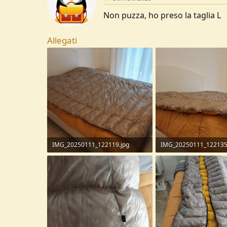
Non puzza, ho preso la taglia L
Allegati
IMG_20250111_122119.jpg
IMG_20250111_122135
209,8 KB · Visite: 150
118,4 KB · Visite: 135