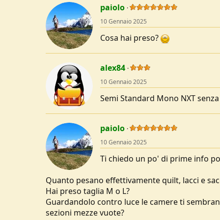
paiolo
u
s
10 Gennaio 2025
s
i
Cosa hai preso?
o
n
e
alex84
10 Gennaio 2025
Semi Standard Mono NXT senza
paiolo
10 Gennaio 2025
Ti chiedo un po' di prime info p
Quanto pesano effettivamente quilt, lacci e sa
Hai preso taglia M o L?
Guardandolo contro luce le camere ti sembran
sezioni mezze vuote?