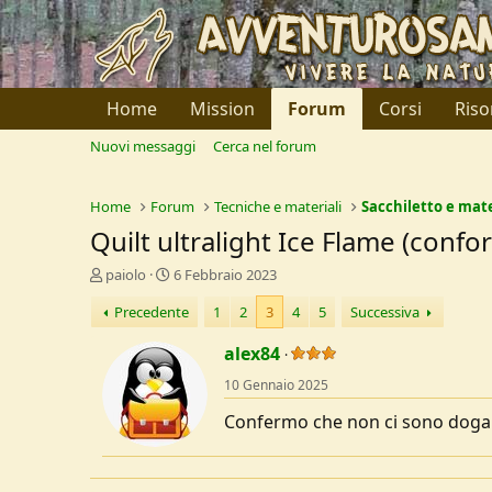
Home
Mission
Forum
Corsi
Riso
Nuovi messaggi
Cerca nel forum
Home
Forum
Tecniche e materiali
Sacchiletto e mat
Quilt ultralight Ice Flame (confo
C
D
paiolo
6 Febbraio 2023
r
a
Precedente
1
2
3
4
5
Successiva
e
t
a
a
alex84
t
d
o
i
10 Gennaio 2025
r
I
e
n
Confermo che non ci sono dog
D
i
i
z
s
i
c
o