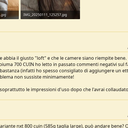
.jpg
IMG_20250111_125257.jpg
153,1 KB · Visite: 143
 abbia il giusto "loft" e che le camere siano riempite bene.
iuma 700 CUIN ho letto in passato commenti negativi sul f
stanza (infatti ho spesso consigliato di aggiungere un ett
problema non sussiste minimamente!
soprattutto le impressioni d'uso dopo che l'avrai collaudato
ariante nxt 800 cuin (585g taglia large), può andare bene? O