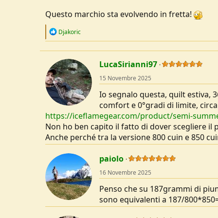
Questo marchio sta evolvendo in fretta!
R
Djakoric
e
a
c
t
LucaSirianni97
i
o
15 Novembre 2025
n
s
Io segnalo questa, quilt estiva
:
comfort e 0°gradi di limite, circ
https://iceflamegear.com/product/semi-summe
Non ho ben capito il fatto di dover scegliere il
Anche perché tra la versione 800 cuin e 850 cui
paiolo
16 Novembre 2025
Penso che su 187grammi di piuma
sono equivalenti a 187/800*850=