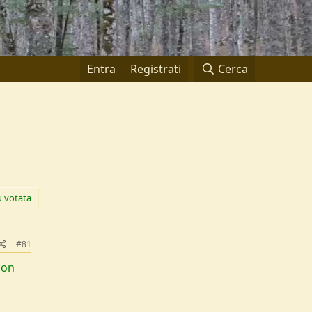
Entra
Registrati
Cerca
ù votata
#81
con