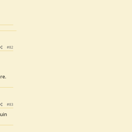
#82
re.
#83
cuin