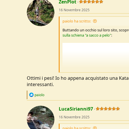
ZenPlot
16 Novembre 2025
paiolo ha scritto:
Buttando un occhio sul loro sito, sco
sulla schiena "a sacco a pelo"
:
Ottimi i pesi! Io ho appena acquistato una Kat
interessanti.
R
paiolo
e
a
c
LucaSirianni97
t
16 Novembre 2025
i
o
n
paiolo ha scritto: