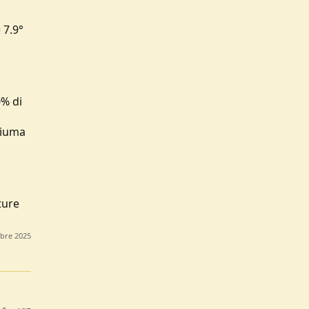
 7.9°
0% di
 piuma
ture
bre 2025