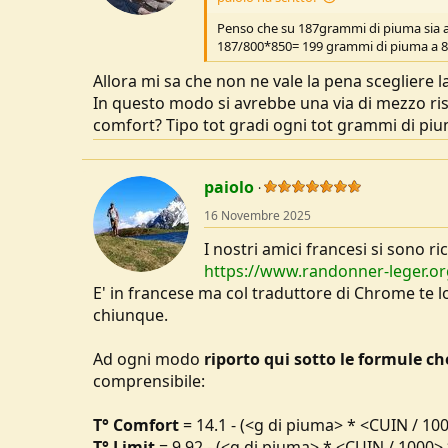
s
:
Penso che su 187grammi di piuma sia ab
187/800*850= 199 grammi di piuma a 80
Allora mi sa che non ne vale la pena scegliere
In questo modo si avrebbe una via di mezzo ris
comfort? Tipo tot gradi ogni tot grammi di piu
paiolo
16 Novembre 2025
I nostri amici francesi si sono r
https://www.randonner-leger.o
E' in francese ma col traduttore di Chrome te l
chiunque.
Ad ogni modo
riporto qui sotto le formule c
comprensibile:
T° Comfort
= 14.1 - (<g di piuma> * <CUIN / 10
T° Limit
= 9.92 - (<g di piuma> * <CUIN / 1000> 
...e che anche i modelli esistenti
hanno 