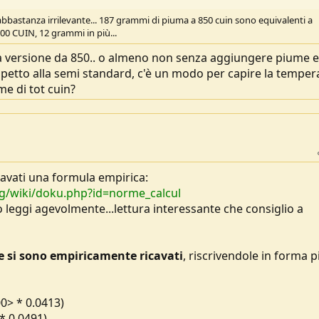
bastanza irrilevante... 187 grammi di piuma a 850 cuin sono equivalenti a
0 CUIN, 12 grammi in più...
 la versione da 850.. o almeno non senza aggiungere piume e
petto alla semi standard, c'è un modo per capire la temper
me di tot cuin?
icavati una formula empirica:
rg/wiki/doku.php?id=norme_calcul
o leggi agevolmente...lettura interessante che consiglio a
he si sono empiricamente ricavati
, riscrivendole in forma p
00> * 0.0413)
* 0.0491)
adesso più opzioni
: