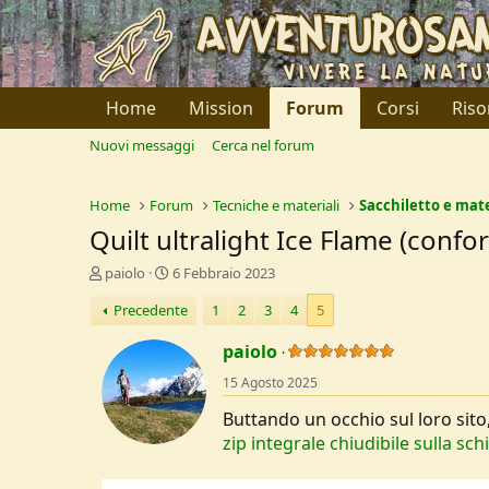
Home
Mission
Forum
Corsi
Riso
Nuovi messaggi
Cerca nel forum
Home
Forum
Tecniche e materiali
Sacchiletto e mat
Quilt ultralight Ice Flame (confo
C
D
paiolo
6 Febbraio 2023
r
a
Precedente
1
2
3
4
5
e
t
a
a
paiolo
t
d
o
i
15 Agosto 2025
r
I
e
n
Buttando un occhio sul loro sit
D
i
zip integrale chiudibile sulla sc
i
z
s
i
c
o