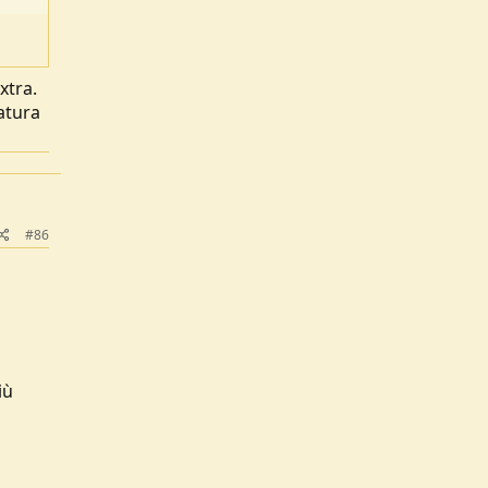
xtra.
atura
#86
iù