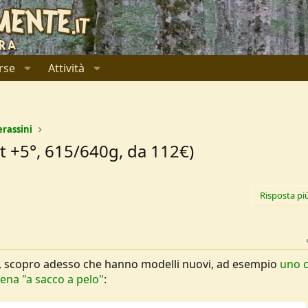
rse
Attività
erassini
rt +5°, 615/640g, da 112€)
Risposta pi
o, scopro adesso che hanno modelli nuovi, ad esempio
uno 
hiena "a sacco a pelo"
: