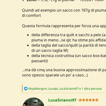
lunghezza oltre che Normal e 
Quindi ad esempio un sacco con 187g di piuma 8
larghezza Standard e
Broad
di comfort
Vedi l'allegato 271374
Questa formula rappresenta per forza una app
Questo marchio sta evolvendo in frett
della differenza tra quilt e sacchi a pelo (
piuma in meno...se qlc ha stime più affidab
della taglia del sacco/quilt (a parità di 
di un sacco taglia M)
della tecnica costruttiva (un sacco box-baf
passanti)
...ma dà cmq una buona approssimazione di part
sono spesso sparate un po' a caso...)
R
NinjaMargaro
,
Lucatpi
,
LucaSirianni97
e 1 altra persona
e
a
c
LucaSirianni97
t