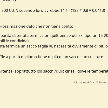
Long anche
Extra Long
00 CUIN secondo loro avrebbe 14.1 - (187 * 0.8 * 0.0413) =
rossimazione dato che non tiene conto:
a!
a parità di tenuta termica un quilt penso utilizzi tipo un 15-2
ili le condivida)
tenuta termica un sacco taglia XL necessita ovviamente di più
fle a parità di piuma tiene di più di un sacco con cuciture
enza (soprattutto coi sacchi/quilt cinesi, dove le tempera
Ultima modifica:
17 Novem