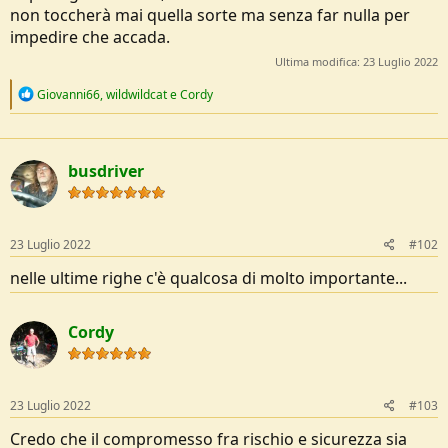
non toccherà mai quella sorte ma senza far nulla per
impedire che accada.
Ultima modifica:
23 Luglio 2022
R
Giovanni66
,
wildwildcat
e
Cordy
e
a
c
t
busdriver
i
o
n
s
:
23 Luglio 2022
#102
nelle ultime righe c'è qualcosa di molto importante...
Cordy
23 Luglio 2022
#103
Credo che il compromesso fra rischio e sicurezza sia