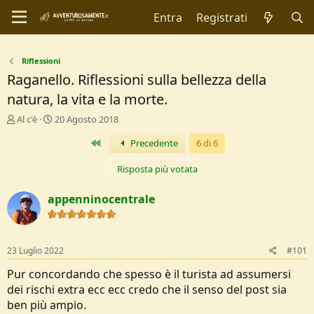
Entra
Registrati
Riflessioni
Raganello. Riflessioni sulla bellezza della
natura, la vita e la morte.
C
D
Al c'è
20 Agosto 2018
r
a
Primo
Precedente
6 di 6
e
t
a
a
t
d
Risposta più votata
o
i
r
I
appenninocentrale
e
n
D
i
i
z
s
i
23 Luglio 2022
#101
c
o
u
Pur concordando che spesso è il turista ad assumersi
s
dei rischi extra ecc ecc credo che il senso del post sia
s
ben più ampio.
i