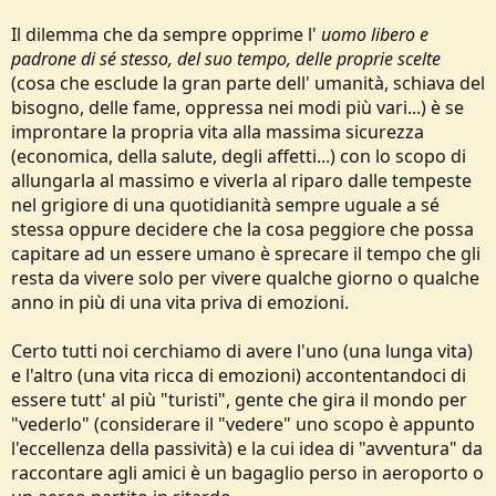
o
n
Il dilemma che da sempre opprime l'
uomo libero e
e
padrone di sé stesso, del suo tempo, delle proprie scelte
(cosa che esclude la gran parte dell' umanità, schiava del
bisogno, delle fame, oppressa nei modi più vari...) è se
improntare la propria vita alla massima sicurezza
(economica, della salute, degli affetti...) con lo scopo di
allungarla al massimo e viverla al riparo dalle tempeste
nel grigiore di una quotidianità sempre uguale a sé
stessa oppure decidere che la cosa peggiore che possa
capitare ad un essere umano è sprecare il tempo che gli
resta da vivere solo per vivere qualche giorno o qualche
anno in più di una vita priva di emozioni.
Certo tutti noi cerchiamo di avere l'uno (una lunga vita)
e l'altro (una vita ricca di emozioni) accontentandoci di
essere tutt' al più "turisti", gente che gira il mondo per
"vederlo" (considerare il "vedere" uno scopo è appunto
l'eccellenza della passività) e la cui idea di "avventura" da
raccontare agli amici è un bagaglio perso in aeroporto o