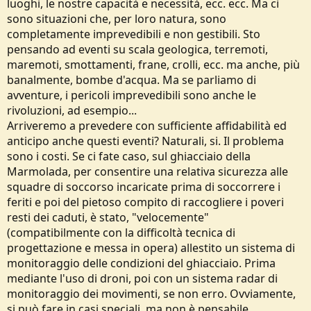
luoghi, le nostre capacità e necessità, ecc. ecc. Ma ci
sono situazioni che, per loro natura, sono
completamente imprevedibili e non gestibili. Sto
pensando ad eventi su scala geologica, terremoti,
maremoti, smottamenti, frane, crolli, ecc. ma anche, più
banalmente, bombe d'acqua. Ma se parliamo di
avventure, i pericoli imprevedibili sono anche le
rivoluzioni, ad esempio...
Arriveremo a prevedere con sufficiente affidabilità ed
anticipo anche questi eventi? Naturali, si. Il problema
sono i costi. Se ci fate caso, sul ghiacciaio della
Marmolada, per consentire una relativa sicurezza alle
squadre di soccorso incaricate prima di soccorrere i
feriti e poi del pietoso compito di raccogliere i poveri
resti dei caduti, è stato, "velocemente"
(compatibilmente con la difficoltà tecnica di
progettazione e messa in opera) allestito un sistema di
monitoraggio delle condizioni del ghiacciaio. Prima
mediante l'uso di droni, poi con un sistema radar di
monitoraggio dei movimenti, se non erro. Ovviamente,
si può fare in casi speciali, ma non è pensabile