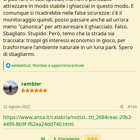
attrezzare in modo stabile i ghiacciai in questo modo. E
comunque si ricadrebbe nelle false sicurezze: c'è il
monitoraggio quindi, posso passare anche ad un'ora
meno "canonica" per attravresare il ghiacciaio. Falso.
Sbagliato. Stupido. Però, temo che la strada sia
tracciata: troppi gli interessi economici in gioco, per
trasformare l'ambiente naturale in un luna park. Spero
di sbagliarmi.
R
wildwildcat
,
Wombat
e
appenninocentrale
e
a
c
rambler
t
i
o
n
s
22 Agosto 2022
#104
:
https://www.ansa.it/calabria/notizi...tti_2684ceac-20b2-
4495-8b9f-f62ea24dd740.html
Primo
Precedente
6 di 6