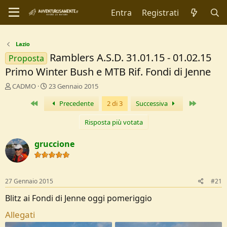
Entra
Registrati
Lazio
Ramblers A.S.D. 31.01.15 - 01.02.15
Proposta
Primo Winter Bush e MTB Rif. Fondi di Jenne
C
D
CADMO
23 Gennaio 2015
r
a
Primo
Ultimo
Precedente
2 di 3
Successiva
e
t
a
a
t
d
Risposta più votata
o
i
r
I
gruccione
e
n
D
i
i
z
s
i
27 Gennaio 2015
#21
c
o
u
Blitz ai Fondi di Jenne oggi pomeriggio
s
Allegati
s
i