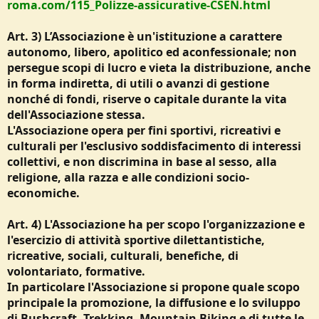
roma.com/115_Polizze-assicurative-CSEN.html
Art. 3) L’Associazione è un'istituzione a carattere
autonomo, libero, apolitico ed aconfessionale; non
persegue scopi di lucro e vieta la distribuzione, anche
in forma indiretta, di utili o avanzi di gestione
nonché di fondi, riserve o capitale durante la vita
dell'Associazione stessa.
L'Associazione opera per fini sportivi, ricreativi e
culturali per l'esclusivo soddisfacimento di interessi
collettivi, e non discrimina in base al sesso, alla
religione, alla razza e alle condizioni socio-
economiche.
Art. 4) L'Associazione ha per scopo l'organizzazione e
l'esercizio di attività sportive dilettantistiche,
ricreative, sociali, culturali, benefiche, di
volontariato, formative.
In particolare l'Associazione si propone quale scopo
principale la promozione, la diffusione e lo sviluppo
di Bushcraft, Trekking, Mountain Biking e di tutte le