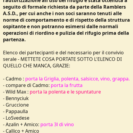
l'autorizzazione all'uso del rifugio è stata ottenuta a
seguito di formale richiesta da parte della Ramblers
A.S.D., per cui
anche i non soci saranno tenuti alle
norme di comportamento e di rispetto della struttura
ospitante e non potranno esimersi dalle normali
operazioni di riordino e pulizia del rifugio prima della
partenza.
Elenco dei partecipanti e del necessario per il convivio
serale - METTETE COSA PORTATE SOTTO L'ELENCO DI
QUELLO CHE MANCA, GRAZIE:
- Cadmo :
porta la Griglia, polenta, salsicce, vino, grappa.
- compare di Cadmo:
porta la frutta
- Wild Max :
porta la polenta e le spuntature
- Bennyciuk
- Gruccione
- Pappaulla
- LoSvedese
- Azalin + Amico:
porta 3l di vino
- Callico + Amico