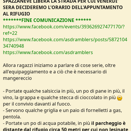
SPAZZANEVE LIBERA LA STRADA PER CUI VENERDI'
SERA DECIDEREMO L'ORARIO DELL'APPUNTAMENTO
AL RIFUGIO
*******
FINE COMUNICAZIONE ******
https://www.facebook.com/events/393626927477170/?
ref=22
https://www.facebook.com/asdramblers/posts/5872104
34740948
https://www.facebook.com/asdramblers
Allora ragazzi iniziamo a parlare di cose serie, oltre
all'equipaggiamento e a ciò che è necessario di
mangereccio
- Portate qualche salsiccia in più, un po di pane in più, il
vino, la grappa e qualche stecca di cioccolato in più
per il convivio davanti al fuoco.
- Servono qualche griglia e un paio di fornelletti a gas,
pentola.
- Portate un po di acqua potabile, in più
il parcheggio è
distante dal rifugio circa 50 metri per cui non lesinate