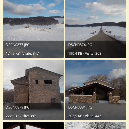
o
n
e
DSCN0877.JPG
DSCN0874.JPG
174,9 KB · Visite: 347
190,4 KB · Visite: 368
DSCN0879.JPG
DSCN0881.JPG
222 KB · Visite: 397
203,9 KB · Visite: 445