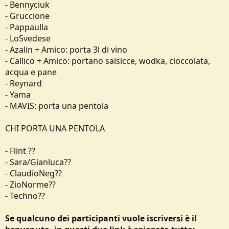
- Bennyciuk
- Gruccione
- Pappaulla
- LoSvedese
- Azalin + Amico: porta 3l di vino
- Callico + Amico: portano salsicce, wodka, cioccolata,
acqua e pane
- Reynard
- Yama
- MAVIS: porta una pentola
CHI PORTA UNA PENTOLA
- Flint ??
- Sara/Gianluca??
- ClaudioNeg??
- ZioNorme??
- Techno??
Se qualcuno dei participanti vuole iscriversi è il