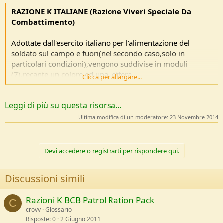
e
RAZIONE K ITALIANE (
Razione Viveri Speciale Da
Combattimento)
Adottate dall'esercito italiano per l'alimentazione del
soldato sul campo e fuori(nel secondo caso,solo in
particolari condizioni),vengono suddivise in moduli
(7),recante un colore ed una lettera.
Clicca per allargare...
Ognuna di esse,provvede al fabbisogno alimentare
nell'arco delle 24 ore(colazione,pranzo,cena e snack,) del
Leggi di più su questa risorsa...
soldato,fornisce un apporto...
Ultima modifica di un moderatore:
23 Novembre 2014
Devi accedere o registrarti per rispondere qui.
Discussioni simili
Razioni K BCB Patrol Ration Pack
C
crovv
Glossario
Risposte
0
2 Giugno 2011