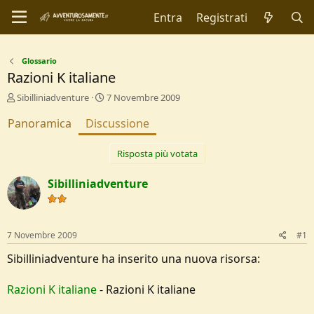
Entra
Registrati
Glossario
Razioni K italiane
C
D
Sibilliniadventure
7 Novembre 2009
r
a
Panoramica
e
Discussione
t
a
a
t
d
Risposta più votata
o
i
r
I
Sibilliniadventure
e
n
D
i
i
z
s
i
7 Novembre 2009
c
o
#1
u
Sibilliniadventure ha inserito una nuova risorsa:
s
s
i
Razioni K italiane
- Razioni K italiane
o
n