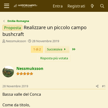
Entra
Registrati
Emilia-Romagna
Realizzare un piccolo campo
Proposta
bushcraft
C
D
Nessmuksson
28 Novembre 2019
r
a
Ultimo
1 di 2
Successiva
e
t
a
a
t
d
Risposta più votata
o
i
r
I
Nessmuksson
e
n
D
i
i
z
s
i
28 Novembre 2019
#1
c
o
u
Bassa valle del Conca
s
s
Come da titolo,
i