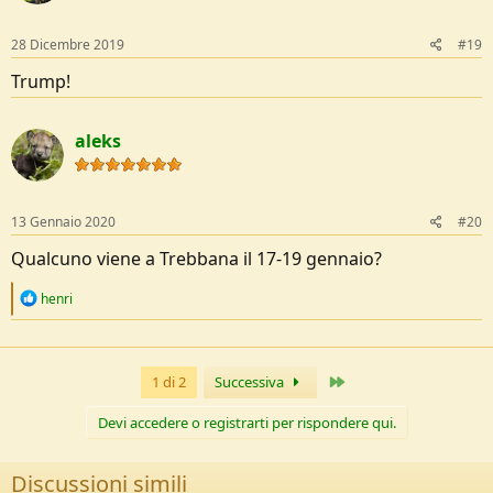
28 Dicembre 2019
#19
Trump!
aleks
13 Gennaio 2020
#20
Qualcuno viene a Trebbana il 17-19 gennaio?
R
henri
e
a
c
t
Ultimo
1 di 2
Successiva
i
o
n
Devi accedere o registrarti per rispondere qui.
s
:
Discussioni simili