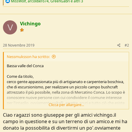
R
MissWolf
,
arcolibero74
,
GreenGabri
e altri 3
e
a
c
t
Vichingo
i
V
o
n
s
:
28 Novembre 2019
#2
Nessmuksson ha scritto:
Bassa valle del Conca
Come da titolo,
cerco gente appassionata più di artigianato e carpenteria boschiva,
che di escursionismo, per realizzare un piccolo campo bushcraft
attrezzato il più possibile, nella zona di Mercatino Conca. Lo scopo è
conoscere nuove persone con cui condividere il comune interesse
per l'intaglio, ovviamente coltelli, accette, scuri e tutto ciò che esiste
Clicca per allargare...
di appuntito e tagliente, le costruzioni con legno e cordame, e
condividere del buon cibo davanti al fuoco.
Ciao ragazzi sono giuseppe per gli amici vichingo.il
Dai, fatevi sentire!
campo in questione e su un terreno di un amico.e mi ha
donato la possobilita di divertirmi un po'.ovviamente