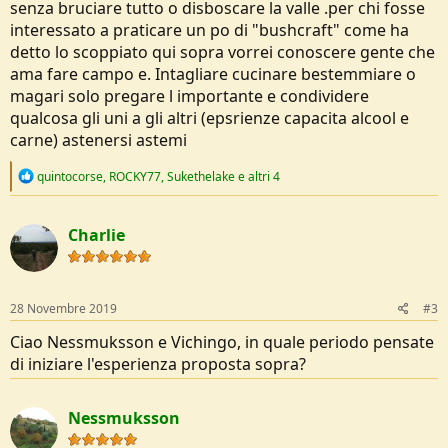
senza bruciare tutto o disboscare la valle .per chi fosse
interessato a praticare un po di "bushcraft" come ha
detto lo scoppiato qui sopra vorrei conoscere gente che
ama fare campo e. Intagliare cucinare bestemmiare o
magari solo pregare l importante e condividere
qualcosa gli uni a gli altri (epsrienze capacita alcool e
carne) astenersi astemi
R
quintocorse
,
ROCKY77
,
Sukethelake
e altri 4
e
a
c
Charlie
t
i
o
n
s
28 Novembre 2019
#3
:
Ciao Nessmuksson e Vichingo, in quale periodo pensate
di iniziare l'esperienza proposta sopra?
Nessmuksson