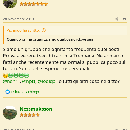
28 Novembre 2019
#6
Vichingo ha scritto:
Quando prima organizziamo qualcosa.di dove sei?
Siamo un gruppo che ognitanto frequenta quei posti.
Prova a vedere i vecchi raduni a Trebbana. Ne abbiamo
fatti anche recentemente ma ormai si pubblica poco sul
forum. Sono delle esperienze personali.
@henri
,
@nptt
,
@lodiga
, e tutti gli altri cosa ne ditte?
R
ErikaG
e
Vichingo
e
a
c
Nessmuksson
t
i
o
n
s