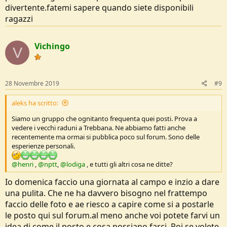
divertente.fatemi sapere quando siete disponibili
ragazzi
Vichingo
V
28 Novembre 2019
#9
aleks ha scritto:
Siamo un gruppo che ognitanto frequenta quei posti. Prova a
vedere i vecchi raduni a Trebbana. Ne abbiamo fatti anche
recentemente ma ormai si pubblica poco sul forum. Sono delle
esperienze personali.
@henri
,
@nptt
,
@lodiga
, e tutti gli altri cosa ne ditte?
Io domenica faccio una giornata al campo e inzio a dare
una pulita. Che ne ha davvero bisogno nel frattempo
faccio delle foto e ae riesco a capire come si a postarle
le posto qui sul forum.al meno anche voi potete farvi un
idea di come il posto e cosa possiano farci. Poi se volete