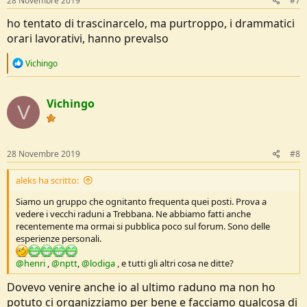
28 Novembre 2019
#7
:
ho tentato di trascinarcelo, ma purtroppo, i drammatici
orari lavorativi, hanno prevalso
R
Vichingo
e
a
c
Vichingo
t
V
i
o
n
s
28 Novembre 2019
#8
:
aleks ha scritto:
Siamo un gruppo che ognitanto frequenta quei posti. Prova a
vedere i vecchi raduni a Trebbana. Ne abbiamo fatti anche
recentemente ma ormai si pubblica poco sul forum. Sono delle
esperienze personali.
@henri
,
@nptt
,
@lodiga
, e tutti gli altri cosa ne ditte?
Dovevo venire anche io al ultimo raduno ma non ho
potuto ci organizziamo per bene e facciamo qualcosa di