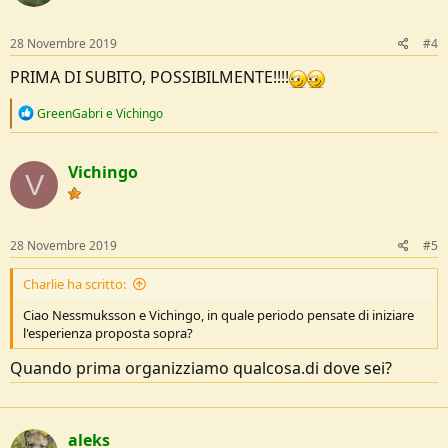
28 Novembre 2019
#4
PRIMA DI SUBITO, POSSIBILMENTE!!!!
R
GreenGabri
e
Vichingo
e
a
c
Vichingo
t
V
i
o
n
s
28 Novembre 2019
#5
:
Charlie ha scritto:
Ciao Nessmuksson e Vichingo, in quale periodo pensate di iniziare
l'esperienza proposta sopra?
Quando prima organizziamo qualcosa.di dove sei?
aleks