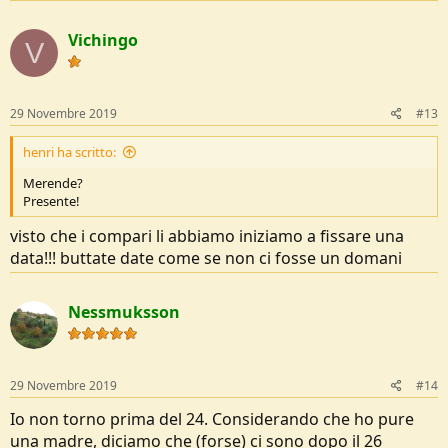
a
c
Vichingo
t
V
i
o
n
s
29 Novembre 2019
#13
:
henri ha scritto:
Merende?
Presente!
visto che i compari li abbiamo iniziamo a fissare una
data!!! buttate date come se non ci fosse un domani
Nessmuksson
29 Novembre 2019
#14
Io non torno prima del 24. Considerando che ho pure
una madre, diciamo che (forse) ci sono dopo il 26