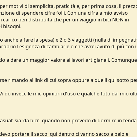
 motivi di semplicità, praticità e, per prima cosa, il prezz
ione di spendere cifre folli. Con una cifra a mio avviso
i carico ben distribuita che per un viaggio in bici NON in
i bisogni.
o anche a fare la spesa) e 2 o 3 viaggetti (nulla di impegnat
roprio l'esigenza di cambiarle o che avrei avuto di più con 
do a dare un maggior valore ai lavori artigianali. Comunqu
rse rimando al link di cui sopra oppure a quelli qui sotto per
. Vi do invece le mie opinioni d'uso e qualche foto dal mio ul
 'casual' sia 'da bici', quando non prevedo di dormire in tend
devo portare il sacco, qui dentro ci vanno sacco a pelo e