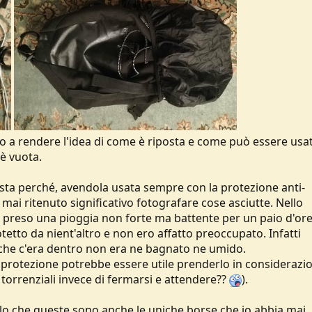
no a rendere l'idea di come è riposta e come può essere usat
 è vuota.
esta perché, avendola usata sempre con la protezione anti-
i ritenuto significativo fotografare cose asciutte. Nello
o preso una pioggia non forte ma battente per un paio d'or
etto da nient'altro e non ero affatto preoccupato. Infatti
 che c'era dentro non era ne bagnato ne umido.
i protezione potrebbe essere utile prenderlo in considerazi
torrenziali invece di fermarsi e attendere??
).
lo che queste sono anche le uniche borse che io abbia mai