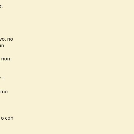
o.
ivo, no
un
e non
 i
timo
a o con