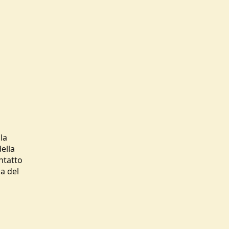
la
ella
ontatto
ma del