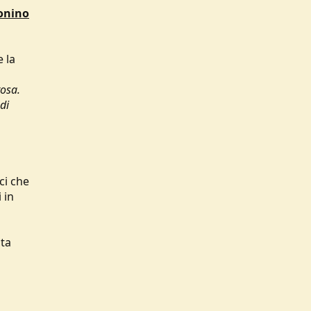
ionino
 la
tosa.
di
ci che
 in
ata