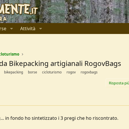
rse
Attività
cloturismo
da Bikepacking artigianali RogovBags
bikepacking
borse
cicloturismo
rogov
rogovbags
Risposta pi
.. in fondo ho sintetizzato i 3 pregi che ho riscontrato.