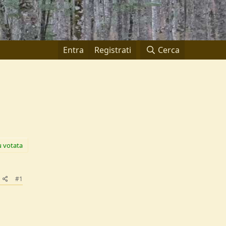
Entra
Registrati
Cerca
ù votata
#1