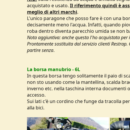
acquistato e usato.
Il riferimento quindi è as
meglio di altri marchi
.
L'unico paragone che posso fare è con una bo
decisamente meno l'acqua. Infatti, quando piov
roba dentro diventa parecchio umida se non bag
Nota aggiuntiva: anche questa l'ho acquistata per 
Prontamente sostituita dal servizio clienti Restrap.
partire senza
.
La borsa manubrio - 6L
In questa borsa tengo solitamente il paio di scar
non sto usando come la mantellina, scalda brac
inverno etc. nella taschina interna documenti
accesso.
Sui lati c'è un cordino che funge da tracolla pe
alla bici.