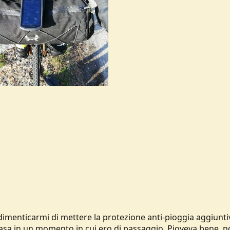
dimenticarmi di mettere la protezione anti-pioggia aggiunti
 casa in un momento in cui ero di passaggio. Pioveva bene, n