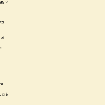
aggio
tti
rei
e.
 su
 ci è