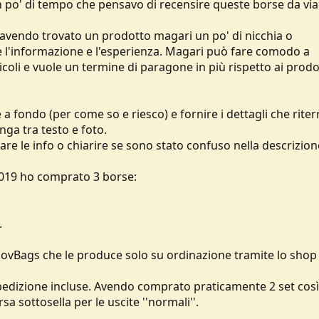
n po' di tempo che pensavo di recensire queste borse da vi
avendo trovato un prodotto magari un po' di nicchia o
e l'informazione e l'esperienza. Magari può fare comodo a
ticoli e vuole un termine di paragone in più rispetto ai prodo
fondo (per come so e riesco) e fornire i dettagli che riter
nga tra testo e foto.
are le info o chiarire se sono stato confuso nella descrizion
 2019 ho comprato 3 borse:
.
govBags che le produce solo su ordinazione tramite lo shop
 spedizione incluse. Avendo comprato praticamente 2 set così,
 sottosella per le uscite ''normali''.