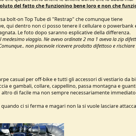
soluto del fatto che funzionino bene loro e non che funz
rsa bolt-on Top Tube di "Restrap" che comunque tiene
e, qui dentro non ci posso tenere il cellulare o powerbank e
nata. Le foto dopo saranno esplicative della differenza.
il medesimo viaggio. Ne avevo ordinate 2 ma 1 aveva la zip difet
 Comunque.. non piacevole ricevere prodotto difettoso e rischiare 
pe casual per off-bike e tutti gli accessori di vestiario da bi
cia e gambali, collare, cappellino, passa montagna e guanti
 o altro di facile ma non sempre necessariamente immediato
r quando ci si ferma e magari non la si vuole lasciare attacc