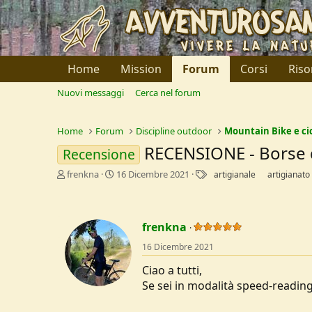
Home
Mission
Forum
Corsi
Riso
Nuovi messaggi
Cerca nel forum
Home
Forum
Discipline outdoor
Mountain Bike e ci
RECENSIONE - Borse 
Recensione
C
D
T
frenkna
16 Dicembre 2021
artigianale
artigianato
r
a
a
e
t
g
a
a
t
d
frenkna
o
i
16 Dicembre 2021
r
I
e
n
Ciao a tutti,
D
i
Se sei in modalità speed-reading.
i
z
s
i
c
o