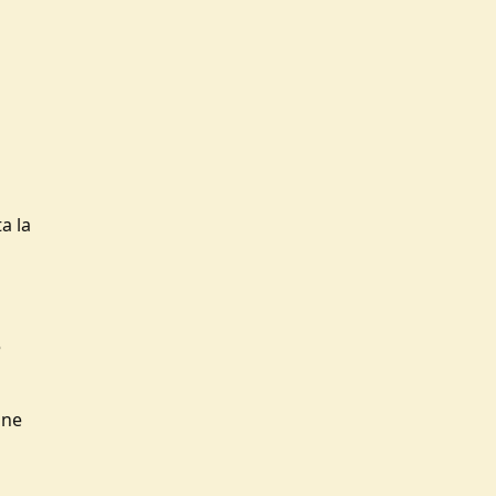
a la
e
one