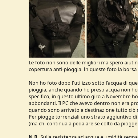
Le foto non sono delle migliori ma spero aiuti
copertura anti-pioggia. In queste foto la borsa
Non ho foto dopo l'utilizzo sotto l'acqua di qu
pioggia, anche quando ho preso acqua non ho ma
specifico, in questo ultimo giro a Novembre h
abbondanti. Il PC che avevo dentro non era prot
quando sono arrivato a destinazione tutto ciò
Per piogge torrenziali uno strato aggiuntivo d
(ma chi continua a pedalare se colto da piogge 
N.B.
Sulla resistenza ad acqua e umidità segna