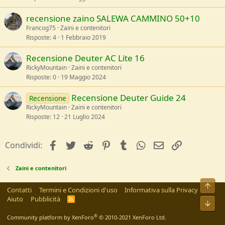
recensione zaino SALEWA CAMMINO 50+10
Francog75
Zaini e contenitori
Risposte
4
1 Febbraio 2019
Recensione Deuter AC Lite 16
RickyMountain
Zaini e contenitori
Risposte
0
19 Maggio 2024
Recensione Deuter Guide 24
Recensione
RickyMountain
Zaini e contenitori
Risposte
12
21 Luglio 2024
facebook
Twitter
Reddit
Pinterest
Tumblr
WhatsApp
e-mail
Link
Condividi:
Zaini e contenitori
Alto
Contatti
Termini e Condizioni d'uso
Informativa sulla Privacy
Aiuto
Pubblicità
R
Bass
S
S
®
Community platform by XenForo
© 2010-2021 XenForo Ltd.