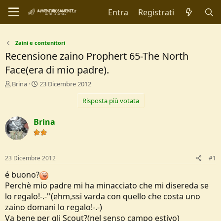
Entra
Registrati
Zaini e contenitori
Recensione zaino Prophert 65-The North
Face(era di mio padre).
C
D
Brina
23 Dicembre 2012
r
a
Risposta più votata
e
t
a
a
t
d
Brina
o
i
r
I
e
n
D
i
23 Dicembre 2012
#1
i
z
s
i
é buono?
c
o
Perchè mio padre mi ha minacciato che mi disereda se
u
lo regalo!-.-''(ehm,ssi varda con quello che costa uno
s
zaino domani lo regalo!-.-)
s
i
Va bene per gli Scout?(nel senso campo estivo)