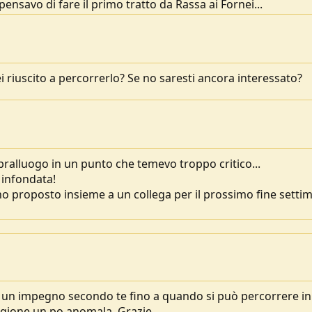
pensavo di fare il primo tratto da Rassa ai Fornei...
 riuscito a percorrerlo? Se no saresti ancora interessato?
pralluogo in un punto che temevo troppo critico...
 infondata!
ho proposto insieme a un collega per il prossimo fine setti
un impegno secondo te fino a quando si può percorrere in
agione un po anomala. Grazie