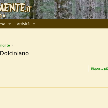
rse
Attività
emonte
 Dolciniano
Risposta pi