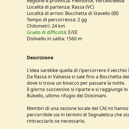
Regione e provincia: Piemonte, Vercelli/Biella
u
Località di partenza: Rassa (VC)
s
Località di arrivo: Bocchetta di Stavello (BI)
s
Tempo di percorrenza: 2 gg
i
Chilometri: 24 km
o
n
Grado di difficoltà
: E/EE
e
Dislivello in salita: 1560 m
Descrizione
L'idea sarebbe quella di ripercorrere il vecchio
Da Rassa in Valsesia si sale fino a Bocchetta dei
dove si trova un bivacco per passare la notte.
Il giorno successivo si riparte e si raggiunge l
Rubello, ultimo rifugio dei Dolciniani.
Membri di una sezione locale del CAI mi hanno d
percorribile sia in termini di Segnaletica che s
rintracciarlo se necessario.