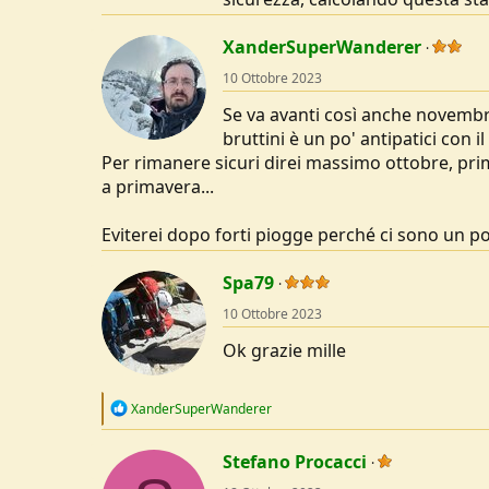
XanderSuperWanderer
10 Ottobre 2023
Se va avanti così anche novembre
bruttini è un po' antipatici con il
Per rimanere sicuri direi massimo ottobre, pri
a primavera...
Eviterei dopo forti piogge perché ci sono un po'
Spa79
10 Ottobre 2023
Ok grazie mille
R
XanderSuperWanderer
e
a
c
Stefano Procacci
t