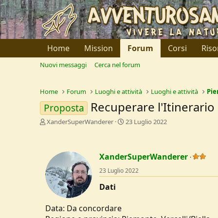
Home
Mission
Forum
Corsi
Riso
Nuovi messaggi
Cerca nel forum
Home
Forum
Luoghi e attività
Luoghi e attività
Pi
Recuperare l'Itinerario
Proposta
C
D
XanderSuperWanderer
23 Luglio 2022
r
a
e
t
a
a
XanderSuperWanderer
t
d
o
i
23 Luglio 2022
r
I
e
n
Dati
D
i
i
z
Data: Da concordare
s
i
c
o