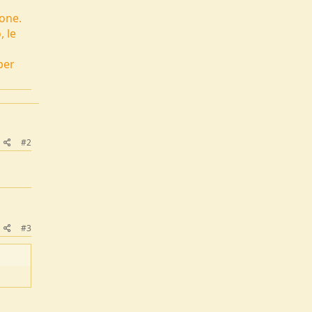
ione.
, le
per
#2
#3