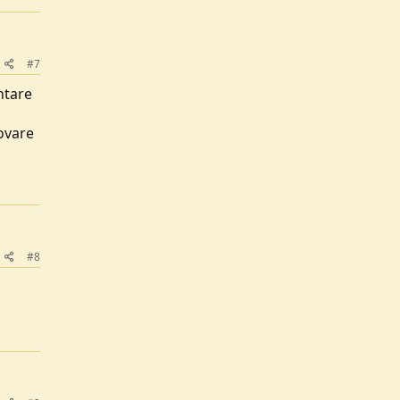
#7
ntare
ovare
#8