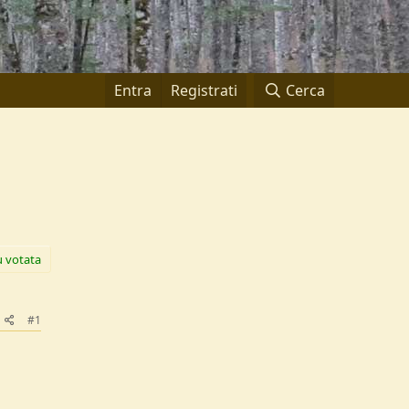
Entra
Registrati
Cerca
ù votata
#1