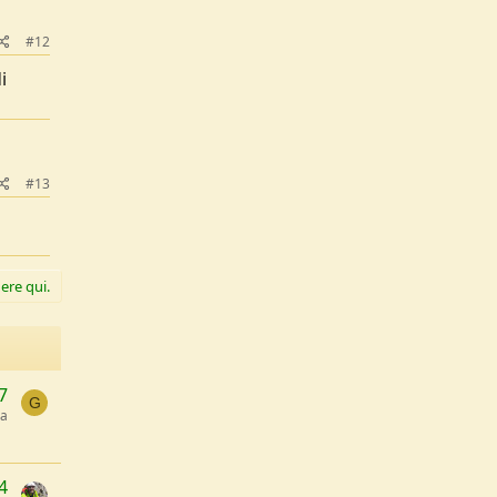
#12
i
#13
ere qui.
7
G
a
4