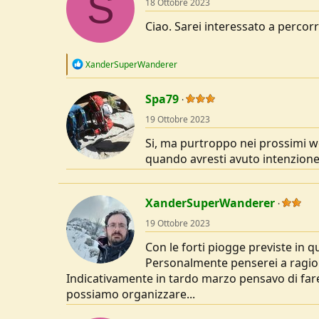
S
18 Ottobre 2023
i
o
Ciao. Sarei interessato a percorre
n
s
:
R
XanderSuperWanderer
e
a
c
Spa79
t
19 Ottobre 2023
i
o
Si, ma purtroppo nei prossimi w
n
s
quando avresti avuto intenzione 
:
XanderSuperWanderer
19 Ottobre 2023
Con le forti piogge previste in q
Personalmente penserei a ragion
Indicativamente in tardo marzo pensavo di fare 
possiamo organizzare...