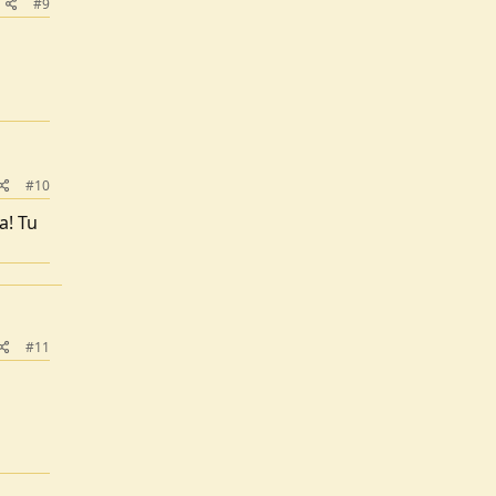
#9
#10
a! Tu
#11