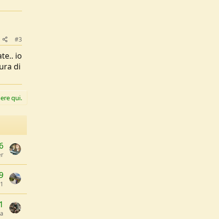
#3
te.. io
ura di
ere qui.
6
er
9
71
1
pa