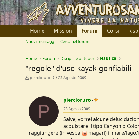
Home
Mission
Forum
Corsi
Riso
Nuovi messaggi
Cerca nel forum
Home
Forum
Discipline outdoor
Nautica
"regole" d'uso kayak gonfiabili
C
D
piercloruro
23 Agosto 2009
r
a
e
t
a
a
piercloruro
t
d
P
o
i
23 Agosto 2009
r
I
e
n
Salve, vorrei alcune delucidazion
D
i
acquistare il tipo Canyon o Color
i
z
raggiungere (in vespa
magari) il mare/lago/f
s
i
c
o