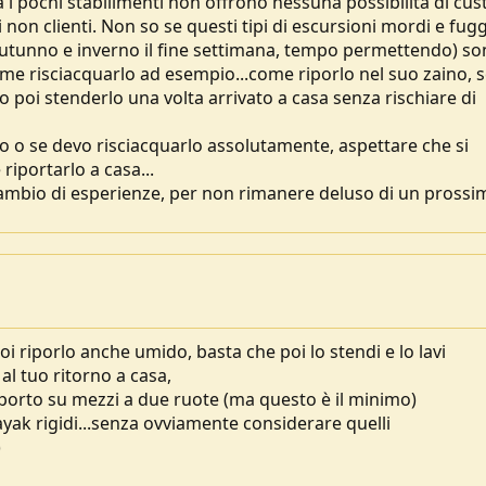
 i pochi stabilimenti non offrono nessuna possibilità di cus
non clienti. Non so se questi tipi di escursioni mordi e fugg
utunno e inverno il fine settimana, tempo permettendo) s
come risciacquarlo ad esempio...come riporlo nel suo zaino, 
poi stenderlo una volta arrivato a casa senza rischiare di
o o se devo risciacquarlo assolutamente, aspettare che si
riportarlo a casa...
scambio di esperienze, per non rimanere deluso di un prossi
uoi riporlo anche umido, basta che poi lo stendi e lo lavi
l tuo ritorno a casa,
asporto su mezzi a due ruote (ma questo è il minimo)
kayak rigidi...senza ovviamente considerare quelli
)