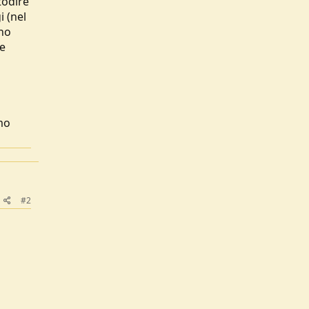
todire
i (nel
ono
se
mo
#2