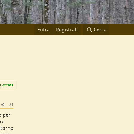
Entra
Registrati
Cerca
ù votata
#1
o per
ero
ritorno