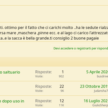
. ottimo per il fatto che ci carichi molto ..ha le sedute rialza
sa mare ,maschera ,pinne ecc. e al lago ci carico l'attrezzat
..e la sacca è bella grande.ti consiglio 2 buone pagaie
Devi accedere o registrarti per rispond
o saltuario
Risposte
1
5 Aprile 202
Visite
902
busdriv
Risposte
22
23 Ottobre 201
Visite
9K
Judansha
e dopo uso in
Risposte
12
16 Luglio 202
Visite
11K
GiulioSher