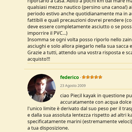
riportarlo a casa. Abito a pochi km dal mare ma
u
qualsiasi mezzo nautico (persino una canoa!) ai 
s
periodo estivo anche quotidianamente ma in a
s
fattibili e quali precauzioni dovrei prendere (
i
deve essere completamente asciutto o se posso 
o
n
imporrire il PVC...)
e
Insomma se ogni volta posso riporlo nello zain
asciughi e solo allora piegarlo nella sua sacca e 
Grazie a tutti, attendo una vostra risposta e 
acquisto!!!
federico
23 Agosto 2009
ciao Pier,il kayak in questione p
accuratamente con acqua dolce a
l'unico limite è derivato dal suo peso per il tr
e dalla sua assoluta lentezza rispetto ad altri 
specificatamente marini (estremamente veloci
a tua disposizione.