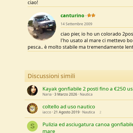
ciao!
canturino
14 Settembre 2009
ciao pier, io ho un colorado 2posti
l'ho usato al mare ci mettevo bor
pesca.. è molto stabile ma tremendamente lenta
Discussioni simili
Kayak gonfiabile 2 posti fino a €250 us
Naria
3 Marzo 2026
Nautica
coltello ad uso nautico
iacco
21 Agosto 2019
Nautica
2
Pulizia ed asciugatura canoa gonfiabil
S
mare