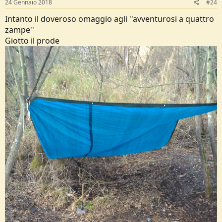
24 Gennaio 2018
#24
:
Intanto il doveroso omaggio agli ''avventurosi a quattro
zampe''
Giotto il prode