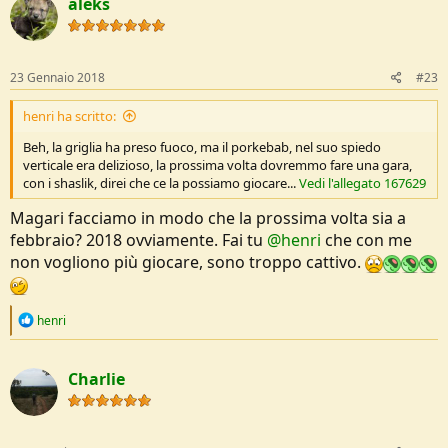
aleks
t
i
o
n
s
23 Gennaio 2018
#23
:
henri ha scritto:
Beh, la griglia ha preso fuoco, ma il porkebab, nel suo spiedo
verticale era delizioso, la prossima volta dovremmo fare una gara,
con i shaslik, direi che ce la possiamo giocare...
Vedi l'allegato 167629
Magari facciamo in modo che la prossima volta sia a
febbraio? 2018 ovviamente. Fai tu
@henri
che con me
non vogliono più giocare, sono troppo cattivo.
R
henri
e
a
c
Charlie
t
i
o
n
s