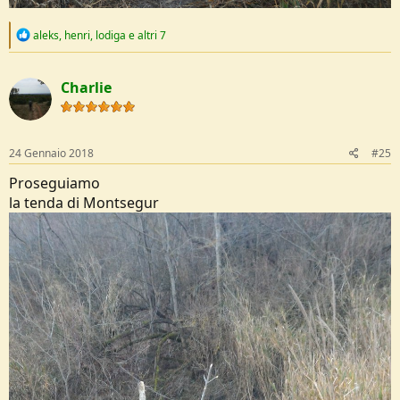
R
aleks
,
henri
,
lodiga
e altri 7
e
a
c
Charlie
t
i
o
n
s
24 Gennaio 2018
#25
:
Proseguiamo
la tenda di Montsegur