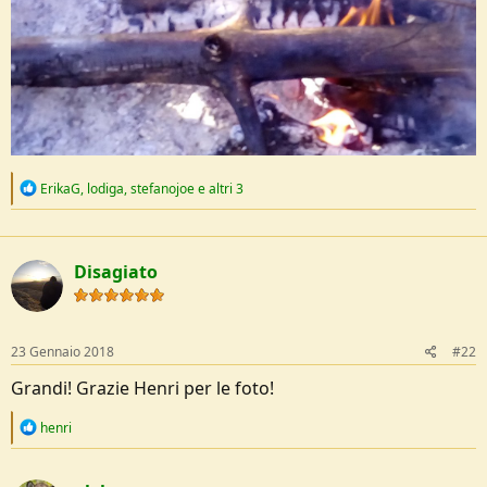
R
ErikaG
,
lodiga
,
stefanojoe
e altri 3
e
a
c
t
Disagiato
i
o
n
s
:
23 Gennaio 2018
#22
Grandi! Grazie Henri per le foto!
R
henri
e
a
c