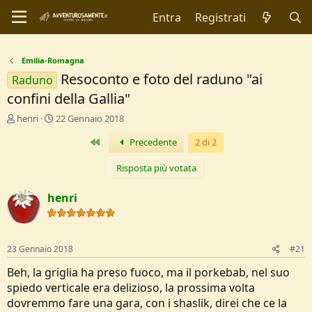
Entra
Registrati
Emilia-Romagna
Resoconto e foto del raduno "ai
Raduno
confini della Gallia"
C
D
henri
22 Gennaio 2018
r
a
Primo
Precedente
2 di 2
e
t
a
a
t
d
Risposta più votata
o
i
r
I
henri
e
n
D
i
i
z
s
i
23 Gennaio 2018
#21
c
o
u
Beh, la griglia ha preso fuoco, ma il porkebab, nel suo
s
spiedo verticale era delizioso, la prossima volta
s
dovremmo fare una gara, con i shaslik, direi che ce la
i