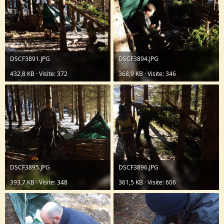
DSCF3891.JPG
DSCF3894.JPG
432,8 KB · Visite: 372
368,9 KB · Visite: 346
DSCF3895.JPG
DSCF3896.JPG
393,7 KB · Visite: 348
361,5 KB · Visite: 606