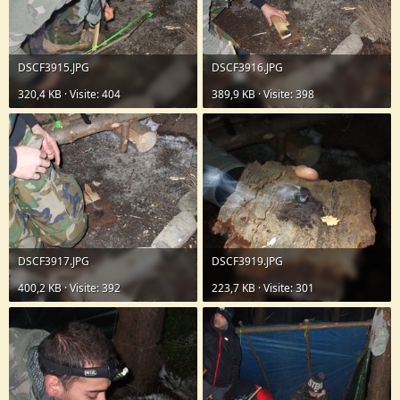
DSCF3915.JPG
DSCF3916.JPG
320,4 KB · Visite: 404
389,9 KB · Visite: 398
DSCF3917.JPG
DSCF3919.JPG
400,2 KB · Visite: 392
223,7 KB · Visite: 301