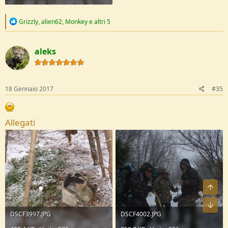
R
Grizzly
,
alien62
,
Monkey
e altri 5
e
a
c
aleks
t
i
o
n
s
18 Gennaio 2017
#35
:
Allegati
DSCF3997.JPG
DSCF4002.JPG