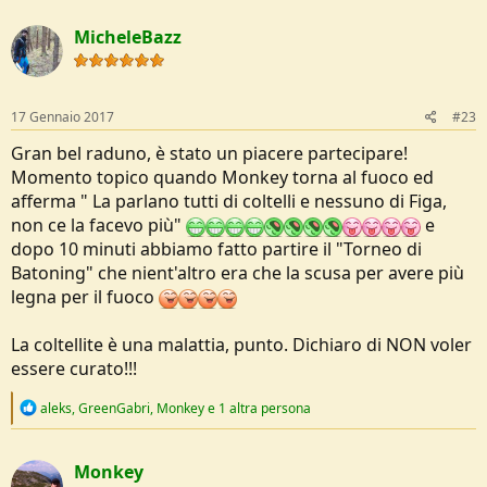
a
c
MicheleBazz
t
i
o
n
s
17 Gennaio 2017
#23
:
Gran bel raduno, è stato un piacere partecipare!
Momento topico quando Monkey torna al fuoco ed
afferma " La parlano tutti di coltelli e nessuno di Figa,
non ce la facevo più"
e
dopo 10 minuti abbiamo fatto partire il "Torneo di
Batoning" che nient'altro era che la scusa per avere più
legna per il fuoco
La coltellite è una malattia, punto. Dichiaro di NON voler
essere curato!!!
R
aleks
,
GreenGabri
,
Monkey
e 1 altra persona
e
a
c
Monkey
t