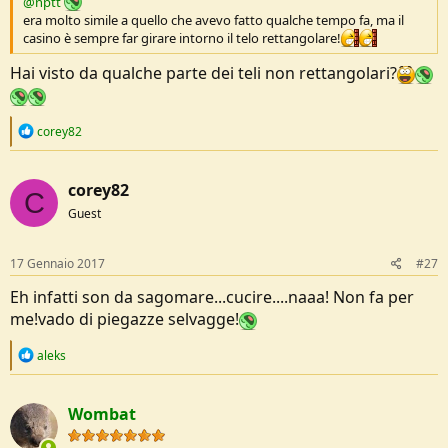
@nptt
era molto simile a quello che avevo fatto qualche tempo fa, ma il
casino è sempre far girare intorno il telo rettangolare!
Hai visto da qualche parte dei teli non rettangolari?
R
corey82
e
a
c
corey82
t
C
i
Guest
o
n
s
17 Gennaio 2017
#27
:
Eh infatti son da sagomare...cucire....naaa! Non fa per
me!vado di piegazze selvagge!
R
aleks
e
a
c
Wombat
t
i