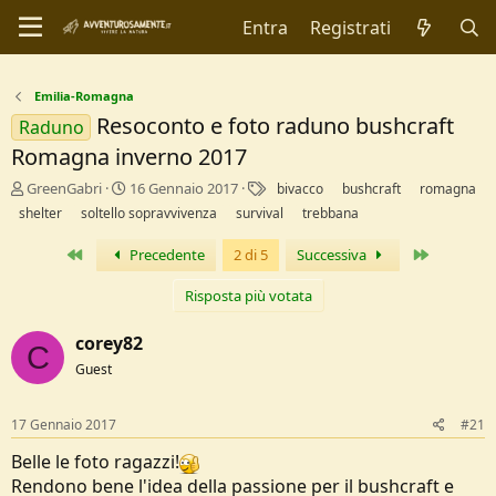
Entra
Registrati
Emilia-Romagna
Resoconto e foto raduno bushcraft
Raduno
Romagna inverno 2017
C
D
T
GreenGabri
16 Gennaio 2017
bivacco
bushcraft
romagna
r
a
a
shelter
soltello sopravvivenza
survival
trebbana
e
t
g
a
a
Primo
Ultimo
Precedente
2 di 5
Successiva
t
d
o
i
Risposta più votata
r
I
e
n
corey82
D
i
C
i
z
Guest
s
i
c
o
17 Gennaio 2017
#21
u
s
Belle le foto ragazzi!
s
Rendono bene l'idea della passione per il bushcraft e
i