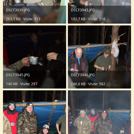
DSCF3939.JPG
DSCF3943.JPG
263,1 KB · Visite: 313
192,7 KB · Visite: 318
DSCF3945.JPG
DSCF3946.JPG
140 KB · Visite: 297
246,6 KB · Visite: 582