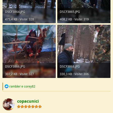
DSCF3864.JPG
DSCF3865.JPG
475,4 KB · Visite: 328
408,2 KB · Visite: 319
DSCF3866.JPG
DSCF3868.JPG
307,2 KB · Visite: 327
330,3 KB · Visite: 306
R
rambler
e
corey82
e
a
c
copacunici
t
i
o