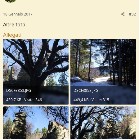
18 Gennaio 2017
#32
Altre foto.
Allegati
DSCF3853.JPG
DSCF3858.JPG
430,7 KB · Visite: 346
449,4 KB · Visite: 315