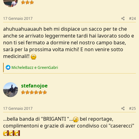
i
o
n
s
17 Gennaio 2017
#24
:
ahuhuahuauauh beh mi dispiace un sacco per te che
anche se arrivato leggermente tardi hai lavorato sodo e
non ti sei fermato a dormire nel nostro campo base,
sarà per la prossima volta michi! E non venire sotto
medicinali!!
R
MicheleBazz
e
GreenGabri
e
a
c
stefanojoe
t
i
o
n
s
17 Gennaio 2017
#25
:
...bella banda di "BRIGANTI "...
bel reportage,
complimentoni e grazie di aver condiviso coi "caserecci"