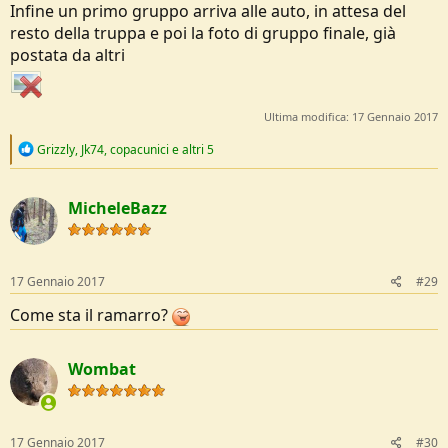
Infine un primo gruppo arriva alle auto, in attesa del
resto della truppa e poi la foto di gruppo finale, già
postata da altri
Ultima modifica:
17 Gennaio 2017
R
Grizzly
,
Jk74
,
copacunici
e altri 5
e
a
c
MicheleBazz
t
i
o
n
s
17 Gennaio 2017
#29
:
Come sta il ramarro?
Wombat
17 Gennaio 2017
#30