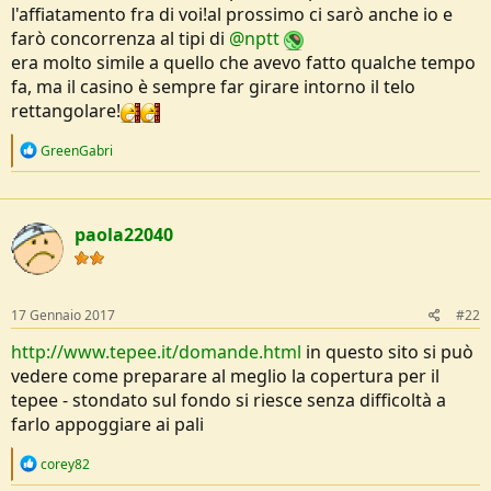
o
l'affiatamento fra di voi!al prossimo ci sarò anche io e
n
farò concorrenza al tipi di
@nptt
e
era molto simile a quello che avevo fatto qualche tempo
fa, ma il casino è sempre far girare intorno il telo
rettangolare!
R
GreenGabri
e
a
c
t
paola22040
i
o
n
s
:
17 Gennaio 2017
#22
http://www.tepee.it/domande.html
in questo sito si può
vedere come preparare al meglio la copertura per il
tepee - stondato sul fondo si riesce senza difficoltà a
farlo appoggiare ai pali
R
corey82
e