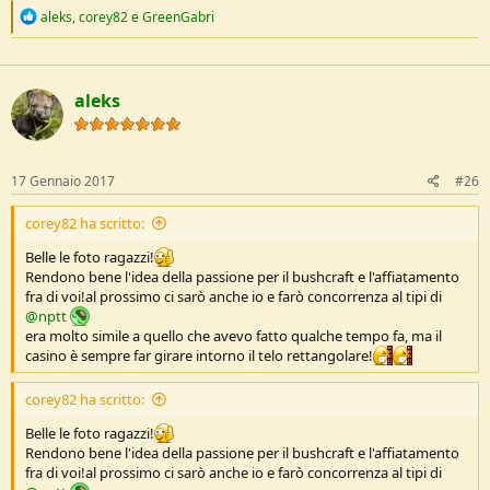
R
aleks
,
corey82
e
GreenGabri
e
a
c
t
aleks
i
o
n
s
:
17 Gennaio 2017
#26
corey82 ha scritto:
Belle le foto ragazzi!
Rendono bene l'idea della passione per il bushcraft e l'affiatamento
fra di voi!al prossimo ci sarò anche io e farò concorrenza al tipi di
@nptt
era molto simile a quello che avevo fatto qualche tempo fa, ma il
casino è sempre far girare intorno il telo rettangolare!
corey82 ha scritto:
Belle le foto ragazzi!
Rendono bene l'idea della passione per il bushcraft e l'affiatamento
fra di voi!al prossimo ci sarò anche io e farò concorrenza al tipi di