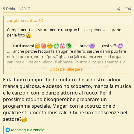
n
s
5 Febbraio 2017
#94
:
znnglc ha scritto:
Complimenti ....... sicuramente una gran bella esperienza e grazie
per le foto
...... tutti astemi
....... bravi
...... così si fà
...... anche perché l'acqua fa arruginire il ferro, sai che danni può fare
nello stomaco, inoltre "pura" ghiaccia (altri danni a vene ed organi
vari) ma diluita con l'alcool si abbassa il punto di congelamento e, di
conseguenza, si riducono i danni e poi si canta meglio
Clicca per allargare...
Ciao
, Gianluca
E da tanto tempo che ho notato che ai nostri raduni
manca qualcosa, e adesso ho scoperto, manca la musica
e le canzoni con le danze attorno al fuoco. Per il
prossimo raduno bisognerebbe preparare un
programma speciale. Magari con la costruzione di
qualche strumento musicale. Chi ne ha conoscenze nel
settore?
R
Montsegur
e
znnglc