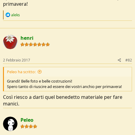
o
primavera!
n
e
R
aleks
e
a
c
t
henri
i
o
n
s
:
2 Febbraio 2017
#82
Peleo ha scritto:
Grandi! Belle foto e belle costruzioni!
Spero tanto di riuscire ad essere dei vostri anchio per primavera!
Così riesco a darti quel benedetto materiale per fare
manici.
Peleo