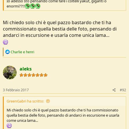
Io adesso sto pensando come fare i coltelli yakut, giganti o
enormi??!!
Mi chiedo solo chi è quel pazzo bastardo che ti ha
commissionato quella bestia delle foto, pensando di
andarci in escursione e usarla come unica lama...
R
Charlie
e
henri
e
a
c
aleks
t
i
o
n
s
3 Febbraio 2017
#92
:
GreenGabri ha scritto:
Mi chiedo solo chi è quel pazzo bastardo che ti ha commissionato
quella bestia delle foto, pensando di andarci in escursione e usarla
come unica lama...