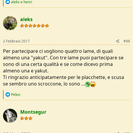
R
aleks
e
henri
e
a
c
aleks
t
i
o
n
s
2 Febbraio 2017
#88
:
Per partecipare ci vogliono quattro lame, di quali
almeno una "yakut". Con tre lame puoi partecipare se
sono di una certa qualità e se come dicevo prima
almeno una e yakut.
Ti ringrazio anticipatamente per le placchette, e scusa
se sembro uno scroccone, lo sono ...
R
Peleo
e
a
c
Montsegur
t
i
o
n
s