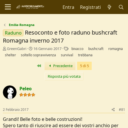
Entra
Registrati
Emilia-Romagna
Resoconto e foto raduno bushcraft
Raduno
Romagna inverno 2017
C
D
T
GreenGabri
16 Gennaio 2017
bivacco
bushcraft
romagna
r
a
a
shelter
soltello sopravvivenza
survival
trebbana
e
t
g
a
a
Primo
Precedente
5 di 5
t
d
o
i
Risposta più votata
r
I
e
n
Peleo
D
i
i
z
s
i
c
o
2 Febbraio 2017
#81
u
s
Grandi! Belle foto e belle costruzioni!
s
Spero tanto di riuscire ad essere dei vostri anchio per
i