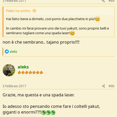
3 Febbraio 2017
#89
:
Peleo ha scritto:
Hai fatto bene a dirmelo, così porto due placchette in più!
In cambio mi farai provare uno dei tuoi yakutt, sono proprio belli e
sembrano tagliare come una spada laser!
non è che sembrano.. tajano proprio!!!!
R
aleks
e
a
c
aleks
t
i
o
n
s
3 Febbraio 2017
#90
:
Grazie, ma questa e una spada laser.
Io adesso sto pensando come fare i coltelli yakut,
giganti o enormi??!!