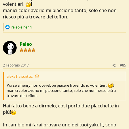
volentieri.
I
manici color avorio mi piacciono tanto, solo che non
riesco più a trovare del teflon.
R
Peleo
e
henri
e
a
c
Peleo
t
i
o
n
s
2 Febbraio 2017
#85
:
aleks ha scritto:
Poi se a henry non dovrebbe piacere li prendo io volentieri.
I
manici color avorio mi piacciono tanto, solo che non riesco più a
trovare del teflon.
Hai fatto bene a dirmelo, così porto due placchette in
più!
In cambio mi farai provare uno dei tuoi yakutt, sono