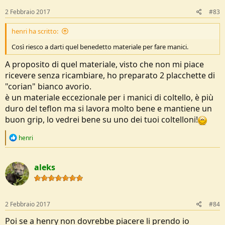
2 Febbraio 2017
#83
henri ha scritto:
Così riesco a darti quel benedetto materiale per fare manici.
A proposito di quel materiale, visto che non mi piace
ricevere senza ricambiare, ho preparato 2 placchette di
"corian" bianco avorio.
è un materiale eccezionale per i manici di coltello, è più
duro del teflon ma si lavora molto bene e mantiene un
buon grip, lo vedrei bene su uno dei tuoi coltelloni!
R
henri
e
a
c
aleks
t
i
o
n
s
2 Febbraio 2017
#84
:
Poi se a henry non dovrebbe piacere li prendo io