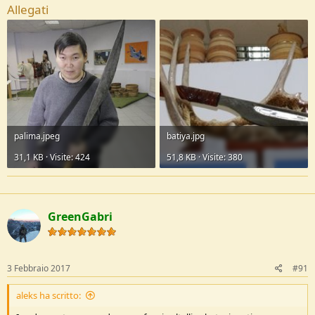
Allegati
palima.jpeg
batiya.jpg
31,1 KB · Visite: 424
51,8 KB · Visite: 380
GreenGabri
3 Febbraio 2017
#91
aleks ha scritto: