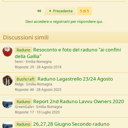
e
a
c
Primo
Precedente
5 di 5
t
i
Devi accedere o registrarti per rispondere qui.
o
n
s
Discussioni simili
:
Resoconto e foto del raduno "ai confini
Raduno
della Gallia"
henri
Emilia-Romagna
Risposte
29
28 Agosto 2018
Raduno Lagastrello 23/24 Agosto
Bushcraft
Ridge
Emilia-Romagna
Risposte
46
28 Agosto 2025
Report 2nd Raduno Lavvu Owners 2020
Raduno
GreenGabri
Emilia-Romagna
Risposte
17
10 Luglio 2020
26,27,28 Giugno Secondo raduno
Raduno