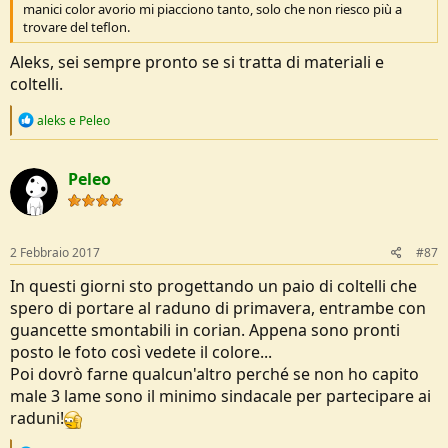
manici color avorio mi piacciono tanto, solo che non riesco più a
trovare del teflon.
Aleks, sei sempre pronto se si tratta di materiali e
coltelli.
R
aleks
e
Peleo
e
a
c
Peleo
t
i
o
n
s
2 Febbraio 2017
#87
:
In questi giorni sto progettando un paio di coltelli che
spero di portare al raduno di primavera, entrambe con
guancette smontabili in corian. Appena sono pronti
posto le foto così vedete il colore...
Poi dovrò farne qualcun'altro perché se non ho capito
male 3 lame sono il minimo sindacale per partecipare ai
raduni!