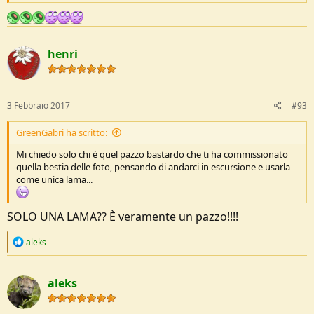
henri
3 Febbraio 2017
#93
GreenGabri ha scritto:
Mi chiedo solo chi è quel pazzo bastardo che ti ha commissionato
quella bestia delle foto, pensando di andarci in escursione e usarla
come unica lama...
SOLO UNA LAMA?? È veramente un pazzo!!!!
R
aleks
e
a
c
aleks
t
i
o