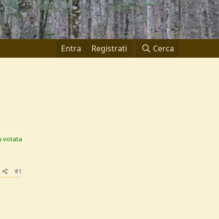
Entra
Registrati
Cerca
ù votata
#1