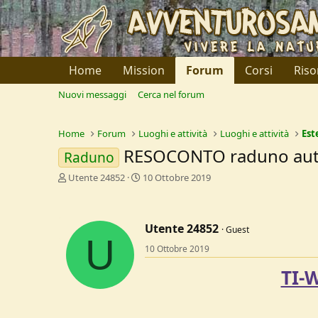
Home
Mission
Forum
Corsi
Riso
Nuovi messaggi
Cerca nel forum
Home
Forum
Luoghi e attività
Luoghi e attività
Est
RESOCONTO raduno aut
Raduno
C
D
Utente 24852
10 Ottobre 2019
r
a
e
t
a
a
Utente 24852
t
d
Guest
U
o
i
10 Ottobre 2019
r
I
e
n
TI-
D
i
i
z
s
i
c
o