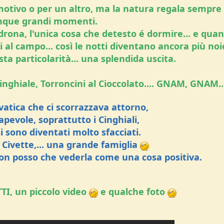
 motivo o per un altro, ma la natura regala sempre
que grandi momenti.
adrona, l'unica cosa che detesto é dormire... e qua
li al campo... così le notti diventano ancora più no
a particolarità... una splendida uscita.
inghiale, Torroncini al Cioccolato.... GNAM, GNAM..
vatica che ci scorrazzava attorno,
pevole, soprattutto i Cinghiali,
i sono diventati molto sfacciati.
, Civette,... una grande famiglia
n posso che vederla come una cosa positiva.
I, un piccolo video
e qualche foto