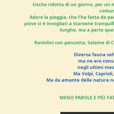
Uscita ridotta di un giorno, per un
u
s
comun
s
Adoro la pioggia, che l'ha fatta da p
i
o
piove si é invogliati a starsene tranquil
n
lunghe, ma a parte quest
e
Raviolini con pancetta, Salame di C
Diversa fauna sel
ma ne ero consa
negli ultimi mes
Ma Volpi, Caprioli
Ma da amante della natura no
MENO PAROLE E PIÙ FATT