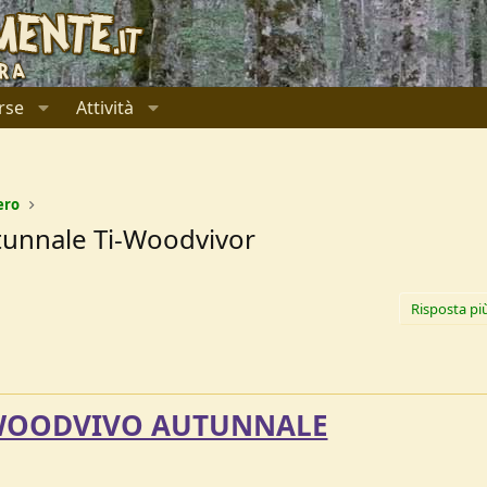
rse
Attività
ero
unnale Ti-Woodvivor
Risposta pi
WOODVIVO AUTUNNALE