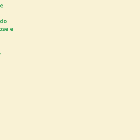
 e
ndo
iose e
.