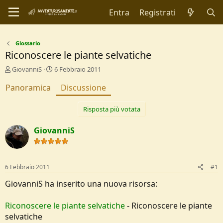
Entra
Registrati
Glossario
Riconoscere le piante selvatiche
C
D
GiovanniS
6 Febbraio 2011
r
a
Panoramica
e
t
Discussione
a
a
t
d
Risposta più votata
o
i
r
I
GiovanniS
e
n
D
i
i
z
s
i
6 Febbraio 2011
c
o
#1
u
GiovanniS ha inserito una nuova risorsa:
s
s
i
Riconoscere le piante selvatiche
- Riconoscere le piante
o
selvatiche
n