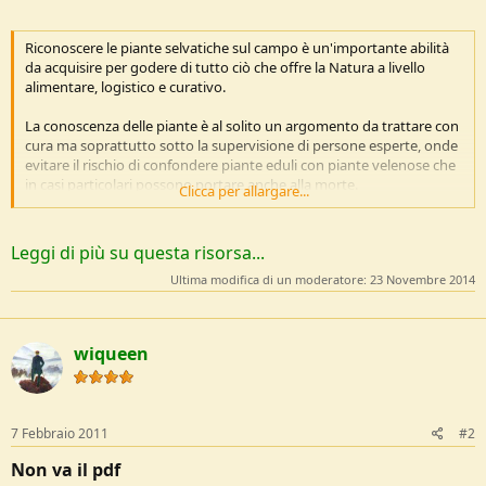
e
Riconoscere le piante selvatiche sul campo è un'importante abilità
da acquisire per godere di tutto ciò che offre la Natura a livello
alimentare, logistico e curativo.
La conoscenza delle piante è al solito un argomento da trattare con
cura ma soprattutto sotto la supervisione di persone esperte, onde
evitare il rischio di confondere piante eduli con piante velenose che
in casi particolari possono portare anche alla morte.
Clicca per allargare...
Il manuale, redatto con il contributo della comunità di...
Leggi di più su questa risorsa...
Ultima modifica di un moderatore:
23 Novembre 2014
wiqueen
7 Febbraio 2011
#2
Non va il pdf