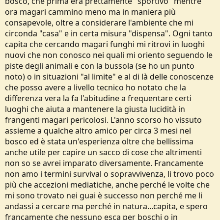
bosco, che prima era prettamente "sportivo" mentre
ora magari cammino meno ma in maniera più
consapevole, oltre a considerare l'ambiente che mi
circonda "casa" e in certa misura "dispensa". Ogni tanto
capita che cercando magari funghi mi ritrovi in luoghi
nuovi che non conosco nei quali mi oriento seguendo le
piste degli animali e con la bussola (se ho un punto
noto) o in situazioni "al limite" e al di là delle conoscenze
che posso avere a livello tecnico ho notato che la
differenza vera la fa l'abitudine a frequentare certi
luoghi che aiuta a mantenere la giusta lucidità in
frangenti magari pericolosi. L'anno scorso ho vissuto
assieme a qualche altro amico per circa 3 mesi nel
bosco ed è stata un'esperienza oltre che bellissima
anche utile per capire un sacco di cose che altrimenti
non so se avrei imparato diversamente. Francamente
non amo i termini survival o sopravvivenza, li trovo poco
più che accezioni mediatiche, anche perché le volte che
mi sono trovato nei guai è successo non perché me li
andassi a cercare ma perché in natura...capita, e spero
francamente che nessuno esca per boschi o in