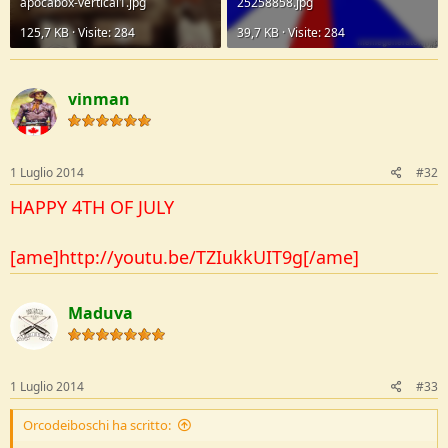
apocabox-vertical1.jpg
25258858.jpg
125,7 KB · Visite: 284
39,7 KB · Visite: 284
vinman
1 Luglio 2014
#32
HAPPY 4TH OF JULY
[ame]http://youtu.be/TZIukkUIT9g[/ame]
Maduva
1 Luglio 2014
#33
Orcodeiboschi ha scritto: