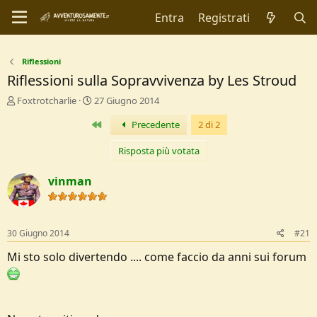
Entra
Registrati
Riflessioni
Riflessioni sulla Sopravvivenza by Les Stroud
C
D
Foxtrotcharlie
27 Giugno 2014
r
a
Primo
Precedente
2 di 2
e
t
a
a
t
d
Risposta più votata
o
i
r
I
vinman
e
n
D
i
i
z
s
i
30 Giugno 2014
#21
c
o
u
Mi sto solo divertendo .... come faccio da anni sui forum
s
s
i
o
n