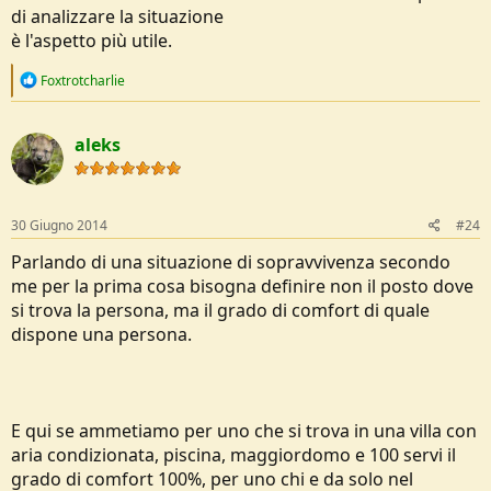
di analizzare la situazione
è l'aspetto più utile.
R
Foxtrotcharlie
e
a
c
aleks
t
i
o
n
s
30 Giugno 2014
#24
:
Parlando di una situazione di sopravvivenza secondo
me per la prima cosa bisogna definire non il posto dove
si trova la persona, ma il grado di comfort di quale
dispone una persona.
E qui se ammetiamo per uno che si trova in una villa con
aria condizionata, piscina, maggiordomo e 100 servi il
grado di comfort 100%, per uno chi e da solo nel