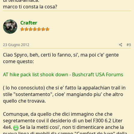
di tenda-amaca.
marco ti consta la cosa?
Crafter
23 Giugno 2012
#9
Ciao Spyro, beh, certi lo fanno, si', ma poi c'e' gente
come questo:
AT hike pack list shook down - Bushcraft USA Forums
( lo ho conosciuto) che si e' fatto la appalachian trail in
stile "sostentamento", cioe' mangiando piu' che altro
quello che trovava.
Comunque, da quello che dici immagino che che
segretamente covi il desiderio di un bel F300 6.2 Liter
4x4.
Se la la metti cosi', non ti dimenticare anche la
nuova linea di mobili da campo "Comfort de luxe" della