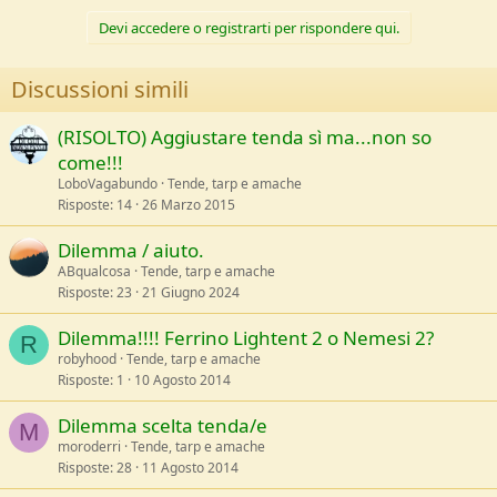
Devi accedere o registrarti per rispondere qui.
Discussioni simili
(RISOLTO) Aggiustare tenda sì ma...non so
come!!!
LoboVagabundo
Tende, tarp e amache
Risposte
14
26 Marzo 2015
Dilemma / aiuto.
ABqualcosa
Tende, tarp e amache
Risposte
23
21 Giugno 2024
Dilemma!!!! Ferrino Lightent 2 o Nemesi 2?
R
robyhood
Tende, tarp e amache
Risposte
1
10 Agosto 2014
Dilemma scelta tenda/e
M
moroderri
Tende, tarp e amache
Risposte
28
11 Agosto 2014