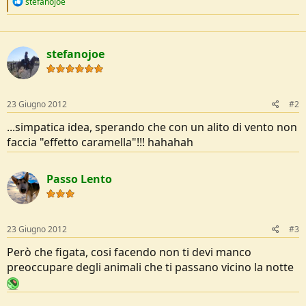
R
stefanojoe
e
e
a
c
t
stefanojoe
i
o
n
s
:
23 Giugno 2012
#2
...simpatica idea, sperando che con un alito di vento non
faccia "effetto caramella"!!! hahahah
Passo Lento
23 Giugno 2012
#3
Però che figata, cosi facendo non ti devi manco
preoccupare degli animali che ti passano vicino la notte