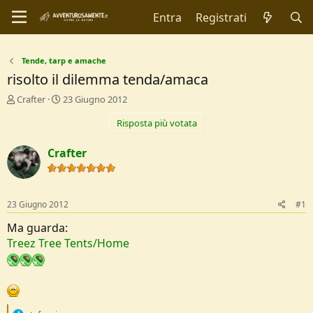
Entra
Registrati
Tende, tarp e amache
risolto il dilemma tenda/amaca
C
D
Crafter
23 Giugno 2012
r
a
Risposta più votata
e
t
a
a
t
d
Crafter
o
i
r
I
e
n
D
i
23 Giugno 2012
#1
i
z
s
i
Ma guarda:
c
o
Treez Tree Tents/Home
u
s
s
i
o
n