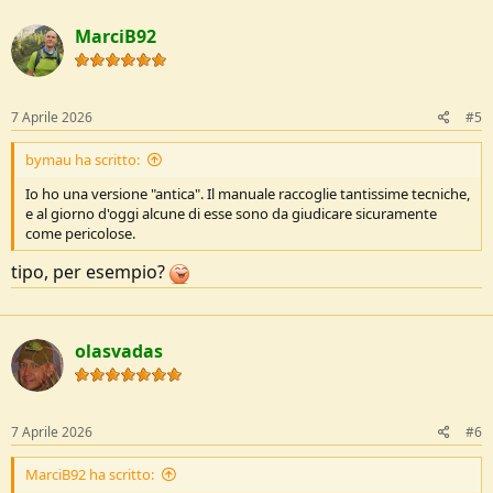
a
c
MarciB92
t
i
o
n
s
7 Aprile 2026
#5
:
bymau ha scritto:
Io ho una versione "antica". Il manuale raccoglie tantissime tecniche,
e al giorno d'oggi alcune di esse sono da giudicare sicuramente
come pericolose.
tipo, per esempio?
olasvadas
7 Aprile 2026
#6
MarciB92 ha scritto: