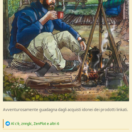
Avventurosamente guadagna dagli acquisti idonei dei prodotti linkati.
R
Al c'è
,
znnglc
,
ZenPlot
e altri 6
e