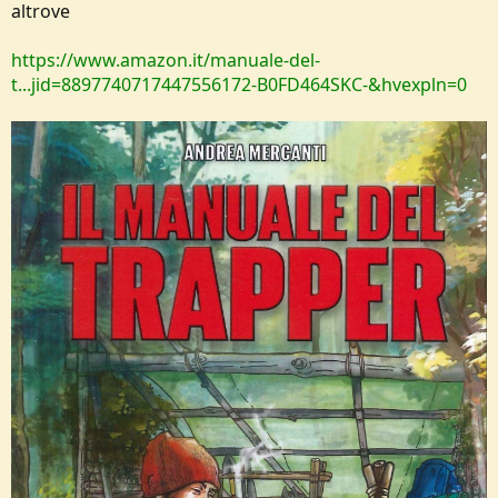
altrove
e
https://www.amazon.it/manuale-del-
t...jid=8897740717447556172-B0FD464SKC-&hvexpln=0