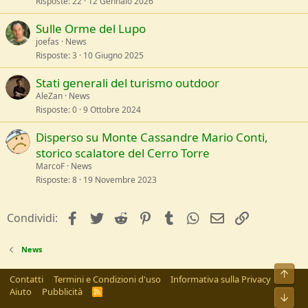
Risposte
22
12 Gennaio 2026
Sulle Orme del Lupo
joefas
News
Risposte
3
10 Giugno 2025
Stati generali del turismo outdoor
AleZan
News
Risposte
0
9 Ottobre 2024
Disperso su Monte Cassandre Mario Conti,
storico scalatore del Cerro Torre
MarcoF
News
Risposte
8
19 Novembre 2023
facebook
Twitter
Reddit
Pinterest
Tumblr
WhatsApp
e-mail
Link
Condividi:
News
Alto
Contatti
Termini e Condizioni d'uso
Informativa sulla Privacy
Aiuto
Pubblicità
R
Bass
S