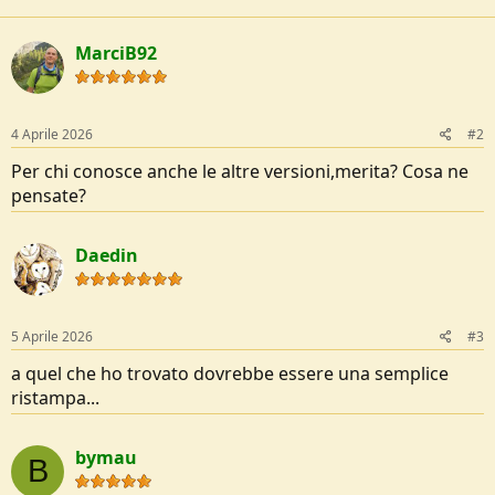
a
c
t
MarciB92
i
o
n
s
:
4 Aprile 2026
#2
Per chi conosce anche le altre versioni,merita? Cosa ne
pensate?
Daedin
5 Aprile 2026
#3
a quel che ho trovato dovrebbe essere una semplice
ristampa...
bymau
B