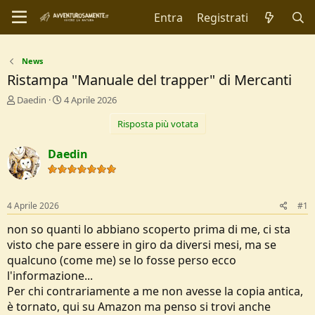
Entra
Registrati
News
Ristampa "Manuale del trapper" di Mercanti
C
D
Daedin
4 Aprile 2026
r
a
Risposta più votata
e
t
a
a
t
d
Daedin
o
i
r
I
e
n
D
i
4 Aprile 2026
#1
i
z
s
i
non so quanti lo abbiano scoperto prima di me, ci sta
c
o
visto che pare essere in giro da diversi mesi, ma se
u
qualcuno (come me) se lo fosse perso ecco
s
l'informazione...
s
i
Per chi contrariamente a me non avesse la copia antica,
o
è tornato, qui su Amazon ma penso si trovi anche
n