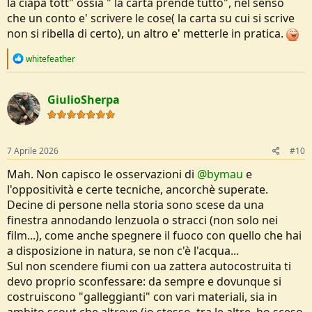
la ciapa tott" ossia " la carta prende tutto", nel senso
che un conto e' scrivere le cose( la carta su cui si scrive
non si ribella di certo), un altro e' metterle in pratica.
R
whitefeather
e
a
c
GiulioSherpa
t
i
o
n
s
7 Aprile 2026
#10
:
Mah. Non capisco le osservazioni di
@bymau
e
l'oppositività e certe tecniche, ancorchè superate.
Decine di persone nella storia sono scese da una
finestra annodando lenzuola o stracci (non solo nei
film...), come anche spegnere il fuoco con quello che hai
a disposizione in natura, se non c'è l'acqua...
Sul non scendere fiumi con ua zattera autocostruita ti
devo proprio sconfessare: da sempre e dovunque si
costruiscono "galleggianti" con vari materiali, sia in
ambito scout che altrove (io stesso, tra le altre, ho sceso