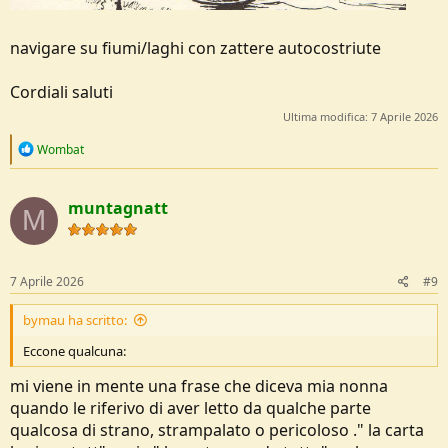
navigare su fiumi/laghi con zattere autocostriute
Cordiali saluti
Ultima modifica:
7 Aprile 2026
R
Wombat
e
a
c
muntagnatt
t
M
i
o
n
s
7 Aprile 2026
#9
:
bymau ha scritto:
Eccone qualcuna:
mi viene in mente una frase che diceva mia nonna
quando le riferivo di aver letto da qualche parte
qualcosa di strano, strampalato o pericoloso ." la carta