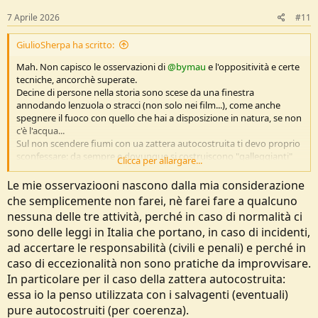
s
:
7 Aprile 2026
#11
GiulioSherpa ha scritto:
Mah. Non capisco le osservazioni di
@bymau
e l'oppositività e certe
tecniche, ancorchè superate.
Decine di persone nella storia sono scese da una finestra
annodando lenzuola o stracci (non solo nei film...), come anche
spegnere il fuoco con quello che hai a disposizione in natura, se non
c'è l'acqua...
Sul non scendere fiumi con ua zattera autocostruita ti devo proprio
sconfessare: da sempre e dovunque si costruiscono "galleggianti"
Clicca per allargare...
con vari materiali, sia in ambito scout che altrove (io stesso, tra le
altre, ho sceso per 3 giorni un fiume in Thailanda, vicino a Chiang
Le mie osservaziooni nascono dalla mia considerazione
Mai, con una zattera costruita da noi con grandi canne di bambu...).
che semplicemente non farei, nè farei fare a qualcuno
Il Manuale di cui si parla è un eccezionale raccolta del buon Mercanti
nessuna delle tre attività, perché in caso di normalità ci
di tecniche che ancora oggi, se sei appassionato di trapperismo e di
sono delle leggi in Italia che portano, in caso di incidenti,
outdoor, puoi tranquillamente mettere in pratica, sicuramente con
capacità manuale più che buona e cervello sempre acceso.
ad accertare le responsabilità (civili e penali) e perché in
E' la prima volta che sento su Mercanti o su manuali di questo tipo
caso di eccezionalità non sono pratiche da improvvisare.
un'osservazione del genere, e non oso pensare cosa si può dire
In particolare per il caso della zattera autocostruita:
allora di un vero e proprio manuale di survival moderno...
essa io la penso utilizzata con i salvagenti (eventuali)
pure autocostruiti (per coerenza).