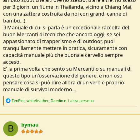
per 3 giorni un fiume in Thailanda, vicino a Chiang Mai,
con una zattera costruita da noi con grandi canne di
bambu...).
Il Manuale di cui si parla è un eccezionale raccolta del
buon Mercanti di tecniche che ancora oggi, se sei
appassionato di trapperismo e di outdoor, puoi
tranquillamente mettere in pratica, sicuramente con
capacità manuale più che buona e cervello sempre
acceso.
E' la prima volta che sento su Mercanti o su manuali di
questo tipo un'osservazione del genere, e non oso
pensare cosa si può dire allora di un vero e proprio
manuale di survival moderno...
R
ZenPlot
,
whitefeather
,
Daedin
e 1 altra persona
e
a
c
t
bymau
i
B
o
n