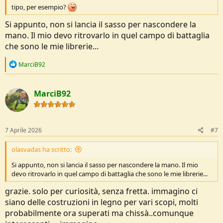
tipo, per esempio?
Si appunto, non si lancia il sasso per nascondere la
mano. Il mio devo ritrovarlo in quel campo di battaglia
che sono le mie librerie...
R
MarciB92
e
a
c
MarciB92
t
i
o
n
s
7 Aprile 2026
#7
:
olasvadas ha scritto:
Si appunto, non si lancia il sasso per nascondere la mano. Il mio
devo ritrovarlo in quel campo di battaglia che sono le mie librerie...
grazie. solo per curiosità, senza fretta. immagino ci
siano delle costruzioni in legno per vari scopi, molti
probabilmente ora superati ma chissà..comunque