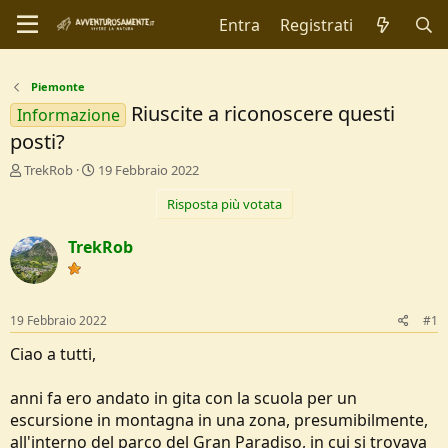
Entra
Registrati
Piemonte
Riuscite a riconoscere questi
Informazione
posti?
C
D
TrekRob
19 Febbraio 2022
r
a
Risposta più votata
e
t
a
a
t
d
TrekRob
o
i
r
I
e
n
D
i
19 Febbraio 2022
#1
i
z
s
i
Ciao a tutti,
c
o
u
anni fa ero andato in gita con la scuola per un
s
escursione in montagna in una zona, presumibilmente,
s
i
all'interno del parco del Gran Paradiso, in cui si trovava