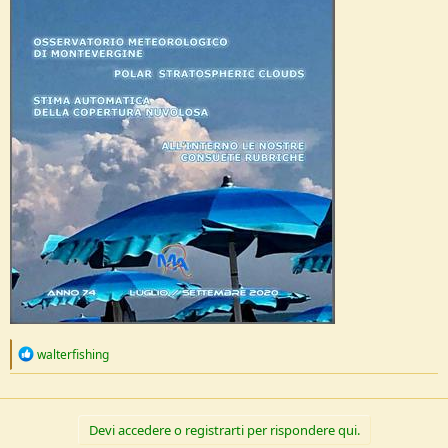
e
R
walterfishing
e
a
c
t
Devi accedere o registrarti per rispondere qui.
i