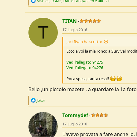
R
rasmes
,
LGMS
,
DanielLangwolfen
e altri 21
e
a
c
t
TITAN
i
T
o
17 Luglio 2016
n
s
JackRyan ha scritto:
:
Ecco a voi la mia roncola Survival modif
Vedi l'allegato 94275
Vedi l'allegato 94276
Poca spesa, tanta resa!!
Bello ,un piccolo macete , a guardare la 1a foto
R
Joker
e
a
c
Tommydef
t
17 Luglio 2016
i
o
L'avevo provata a fare anche io. M
n