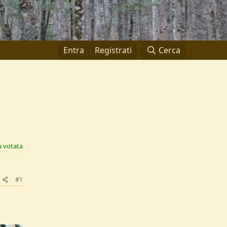
Entra
Registrati
Cerca
ù votata
#1