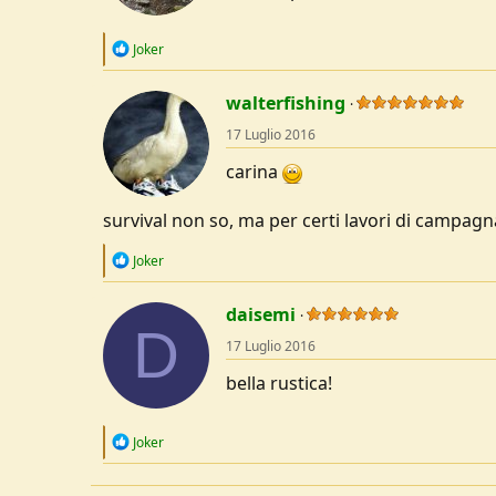
s
:
R
Joker
e
a
c
walterfishing
t
17 Luglio 2016
i
o
carina
n
s
:
survival non so, ma per certi lavori di campa
R
Joker
e
a
c
daisemi
D
t
17 Luglio 2016
i
o
bella rustica!
n
s
:
R
Joker
e
a
c