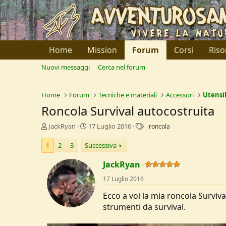
Home
Mission
Forum
Corsi
Riso
Nuovi messaggi
Cerca nel forum
Home
Forum
Tecniche e materiali
Accessori
Utensil
Roncola Survival autocostruita
C
D
T
JackRyan
17 Luglio 2016
roncola
r
a
a
e
t
g
1
2
3
Successiva
a
a
t
d
JackRyan
o
i
17 Luglio 2016
r
I
e
n
Ecco a voi la mia roncola Surviva
D
i
strumenti da survival.
i
z
s
i
c
o