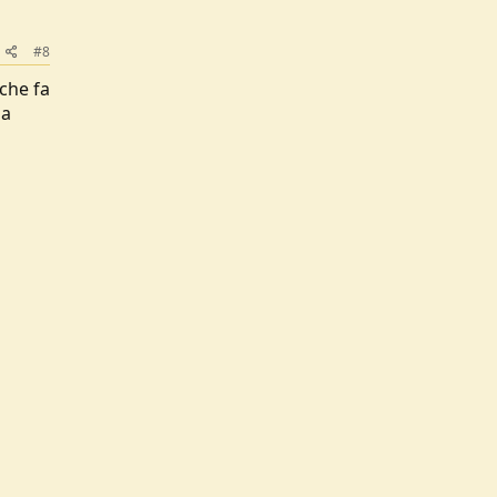
#8
 che fa
la