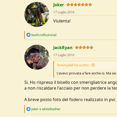
t
Joker
i
o
17 Luglio 2016
n
s
Viulenta!
:
R
bushcraftsurvival
e
a
c
JackRyan
t
17 Luglio 2016
i
o
n
Tommydef ha scritto:
s
:
L'avevo provata a fare anche io. Ma sei ri
Si. Ho rispreso il bisello con smerigliatrice ang
a non riscaldare l'acciaio per non perdere la t
A breve posto foto del fodero realizzato in pvc
R
Joker
e
whitefeather
e
a