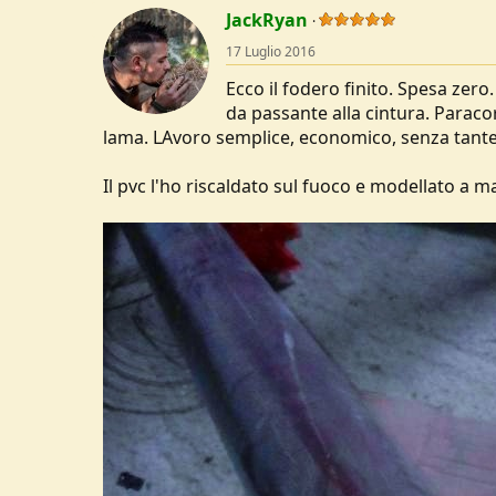
c
JackRyan
t
17 Luglio 2016
i
o
Ecco il fodero finito. Spesa zero.
n
s
da passante alla cintura. Paracor
:
lama. LAvoro semplice, economico, senza tante 
Il pvc l'ho riscaldato sul fuoco e modellato a m