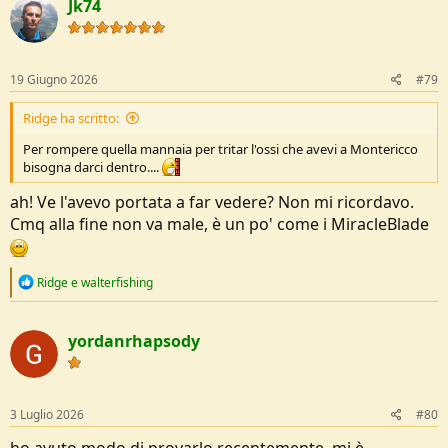
Jk74
t
i
o
n
s
19 Giugno 2026
#79
:
Ridge ha scritto:
Per rompere quella mannaia per tritar l'ossi che avevi a Montericco
bisogna darci dentro....
ah! Ve l'avevo portata a far vedere? Non mi ricordavo.
Cmq alla fine non va male, è un po' come i MiracleBlade
R
Ridge
e
walterfishing
e
a
c
yordanrhapsody
t
i
o
n
s
3 Luglio 2026
#80
:
ho avuto modo di provarlo recentemente, mi è