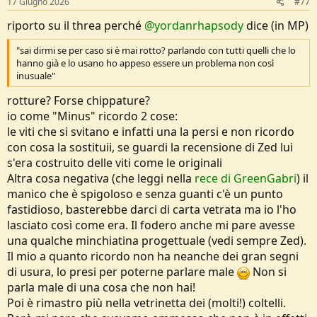
17 Giugno 2026
#77
:
riporto su il threa perché
@yordanrhapsody
dice (in MP)
"sai dirmi se per caso si è mai rotto? parlando con tutti quelli che lo
hanno già e lo usano ho appeso essere un problema non così
inusuale"
rotture? Forse chippature?
io come "Minus" ricordo 2 cose:
le viti che si svitano e infatti una la persi e non ricordo
con cosa la sostituii, se guardi la recensione di Zed lui
s'era costruito delle viti come le originali
Altra cosa negativa (che leggi nella
rece di GreenGabri
) il
manico che è spigoloso e senza guanti c'è un punto
fastidioso, basterebbe darci di carta vetrata ma io l'ho
lasciato così come era. Il fodero anche mi pare avesse
una qualche minchiatina progettuale (vedi sempre Zed).
Il mio a quanto ricordo non ha neanche dei gran segni
di usura, lo presi per poterne parlare male
Non si
parla male di una cosa che non hai!
Poi è rimastro più nella vetrinetta dei (molti!) coltelli.