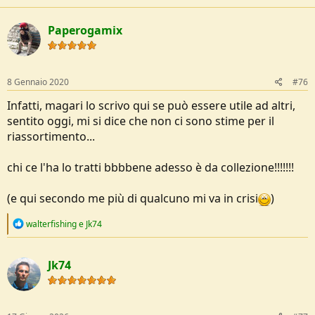
Paperogamix
8 Gennaio 2020
#76
Infatti, magari lo scrivo qui se può essere utile ad altri,
sentito oggi, mi si dice che non ci sono stime per il
riassortimento...
chi ce l'ha lo tratti bbbbene adesso è da collezione!!!!!!!
(e qui secondo me più di qualcuno mi va in crisi
)
R
walterfishing
e
Jk74
e
a
c
Jk74
t
i
o
n
s