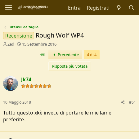
Entra
Registrati
Utensili da taglio
Rough Wolf WP4
Recensione
C
D
Zed
15 Settembre 2016
r
a
Primo
Precedente
4 di 4
e
t
a
a
t
d
Risposta più votata
o
i
r
I
Jk74
e
n
D
i
i
z
s
i
10 Maggio 2018
#61
c
o
u
Tutto questo xkè invece di portare le mie lame
s
preferite...
s
i
o
n