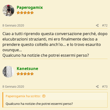
a
c
Paperogamix
t
i
o
n
s
8 Gennaio 2020
#72
:
Ciao a tutti riprendo questa conversazione perché, dopo
elucubrazioni strazianti, mi ero finalmente deciso a
prendere questo coltello anch'io... e lo trovo esaurito
ovunque...
Qualcuno ha notizie che potrei essermi perso?
Kanetsune
8 Gennaio 2020
#73
Paperogamix ha scritto:
Qualcuno ha notizie che potrei essermi perso?