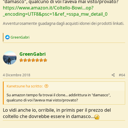
"damasco", qualcuno di voi l'aveva mai visto/provato?
https://www.amazon.it/Coltello-Bowi...op?
_encoding=UTF8&psc=1&ref_=sspa_mw_detail_0
Avventurosamente guadagna dagli acquisti idonei dei prodotti linkati.
R
GreenGabri
e
a
c
GreenGabri
t
i
o
n
s
4 Dicembre 2018
#64
:
Kanetsune ha scritto:
Su amazon tempo fa trovai il clone... addirittura in "damasco",
qualcuno di voi l'aveva mai visto/provato?
Lo vidi anche io, orribile, in primis per il prezzo del
coltello che dovrebbe essere in damasco...