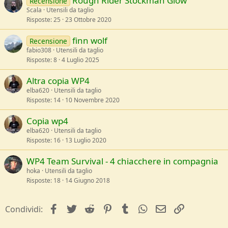
Rough Rider Stockman Glow
Recensione
Scala
Utensili da taglio
Risposte
25
23 Ottobre 2020
finn wolf
Recensione
fabio308
Utensili da taglio
Risposte
8
4 Luglio 2025
Altra copia WP4
elba620
Utensili da taglio
Risposte
14
10 Novembre 2020
Copia wp4
elba620
Utensili da taglio
Risposte
16
13 Luglio 2020
WP4 Team Survival - 4 chiacchere in compagnia
hoka
Utensili da taglio
Risposte
18
14 Giugno 2018
facebook
Twitter
Reddit
Pinterest
Tumblr
WhatsApp
e-mail
Link
Condividi: