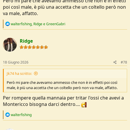
Però mi pare che avevamo ammesso che non è in effetti
poi così male, è più una accetta che un coltello però non
va male, affatto.
R
walterfishing
,
Ridge
e
GreenGabri
e
a
c
Ridge
t
i
o
n
s
18 Giugno 2026
#78
:
Jk74 ha scritto:
Però mi pare che avevamo ammesso che non è in effetti poi così
male, è più una accetta che un coltello però non va male, affatto.
Per rompere quella mannaia per tritar l'ossi che avevi a
Montericco bisogna darci dentro....
R
walterfishing
e
a
c