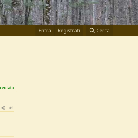
Entra
Registrati
Cerca
ù votata
#1