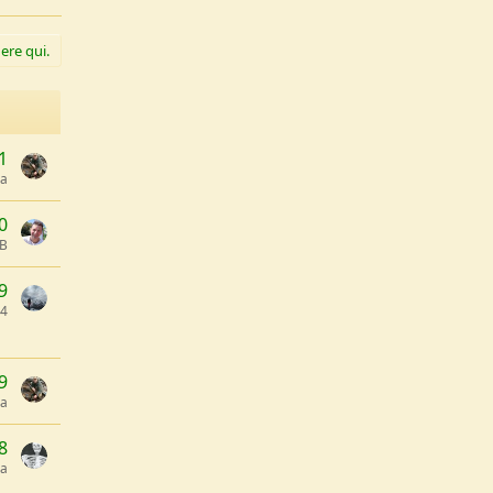
ere qui.
1
pa
0
oB
9
74
9
pa
8
ca