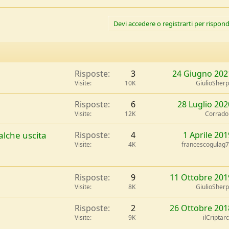
Devi accedere o registrarti per rispond
Risposte
3
24 Giugno 202
Visite
10K
GiulioSher
Risposte
6
28 Luglio 202
Visite
12K
Corrad
alche uscita
Risposte
4
1 Aprile 201
Visite
4K
francescogulag
Risposte
9
11 Ottobre 201
Visite
8K
GiulioSher
Risposte
2
26 Ottobre 201
Visite
9K
ilCriptar