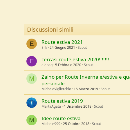
u
s
s
i
o
Discussioni simili
n
e
Route estiva 2021
E
Elik
24 Giugno 2021
Scout
cercasi route estiva 2020!!!!!!!
E
elenag
5 Febbraio 2020
Scout
Zaino per Route Invernale/estiva e qu
M
personale
MicheleViglierchio
15 Marzo 2019
Scout
Route estiva 2019
MartaAgata
4 Dicembre 2018
Scout
Idee route estiva
M
Michele999
25 Ottobre 2018
Scout