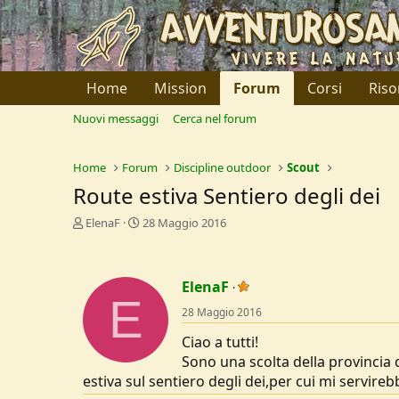
Home
Mission
Forum
Corsi
Riso
Nuovi messaggi
Cerca nel forum
Home
Forum
Discipline outdoor
Scout
Route estiva Sentiero degli dei
C
D
ElenaF
28 Maggio 2016
r
a
e
t
a
a
ElenaF
t
d
E
o
i
28 Maggio 2016
r
I
e
n
Ciao a tutti!
D
i
Sono una scolta della provincia
i
z
estiva sul sentiero degli dei,per cui mi servir
s
i
c
o