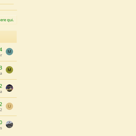
ere qui.
4
M
er
3
M
la
2
a
2
U
42
0
us