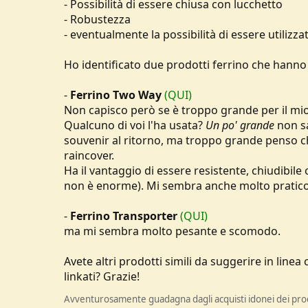
- Possibilità di essere chiusa con lucchetto
u
- Robustezza
s
- eventualmente la possibilità di essere utilizz
s
i
o
Ho identificato due prodotti ferrino che hanno 
n
e
-
Ferrino Two Way
(QUI)
Non capisco però se è troppo grande per il mio 
Qualcuno di voi l'ha usata?
Un po' grande
non sa
souvenir al ritorno, ma troppo grande penso 
raincover.
Ha il vantaggio di essere resistente, chiudibil
non è enorme). Mi sembra anche molto pratic
-
Ferrino Transporter
(QUI)
ma mi sembra molto pesante e scomodo.
Avete altri prodotti simili da suggerire in line
linkati? Grazie!
Avventurosamente guadagna dagli acquisti idonei dei prodo