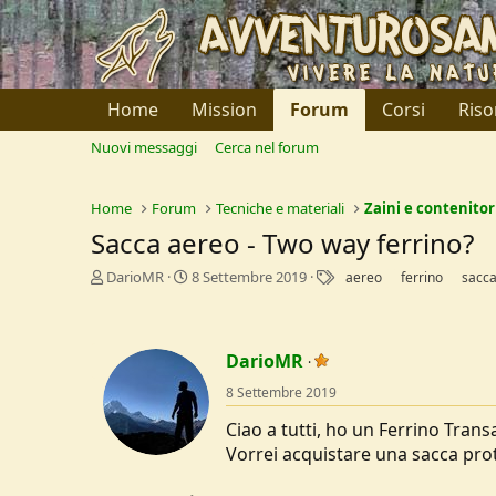
Home
Mission
Forum
Corsi
Riso
Nuovi messaggi
Cerca nel forum
Home
Forum
Tecniche e materiali
Zaini e contenitor
Sacca aereo - Two way ferrino?
C
D
T
DarioMR
8 Settembre 2019
aereo
ferrino
sacc
r
a
a
e
t
g
a
a
t
d
DarioMR
o
i
8 Settembre 2019
r
I
e
n
Ciao a tutti, ho un Ferrino Trans
D
i
Vorrei acquistare una sacca prot
i
z
s
i
c
o