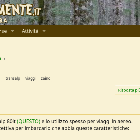
rse
Attività
i
a
transalp
viaggi
zaino
Risposta pi
alp 80lt
(QUESTO)
e lo utilizzo spesso per viaggi in aereo.
ettiva per imbarcarlo che abbia queste caratteristiche: