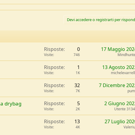
Devi accedere o registrarti per rispond
Risposte
0
17 Maggio 202
Visite
746
Mindhunt
Risposte
1
13 Agosto 202
Visite
1K
michelevarrel
Risposte
32
7 Dicembre 202
Visite
7K
pum
na drybag
Risposte
5
2 Giugno 202
Visite
2K
Utente 313
Risposte
13
27 Luglio 202
Visite
4K
Valeri