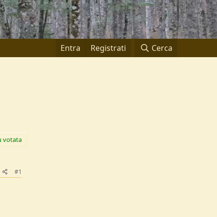
Entra
Registrati
Cerca
ù votata
#1