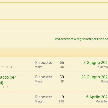
Devi accedere o registrarti per rispond
Risposte
65
8 Giugno 202
Visite
4K
sidem
2
3
4
vacco per
Risposte
50
25 Giugno 202
Visite
3K
Roug
i)
2
3
Risposte
9
6 Aprile 202
Visite
818
MartaFor