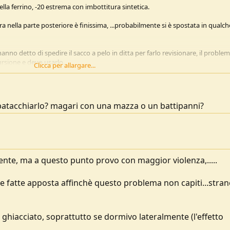
ella ferrino, -20 estrema con imbottitura sintetica.
 nella parte posteriore è finissima, ...probabilmente si è spostata in qualch
anno detto di spedire il sacco a pelo in ditta per farlo revisionare, il proble
ursione e devo usarlo.
Clicca per allargare...
 per sistemare l'imbottitura?
ino:
sbatacchiarlo? magari con una mazza o un battipanni?
letto, ma tramite rivenditore i tecnici del ns. laboratorio interno prenderanno
ere qualcosa in merito, anche perchè è molto strano dovrebbe avere delle
he l'imbottitura si muova. .....
nte, ma a questo punto provo con maggior violenza,.....
rne fatte apposta affinchè questo problema non capiti...stran
Clicca per allargare...
ulo ghiacciato, soprattutto se dormivo lateralmente (l'effetto