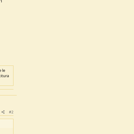
n
e le
titura
#2