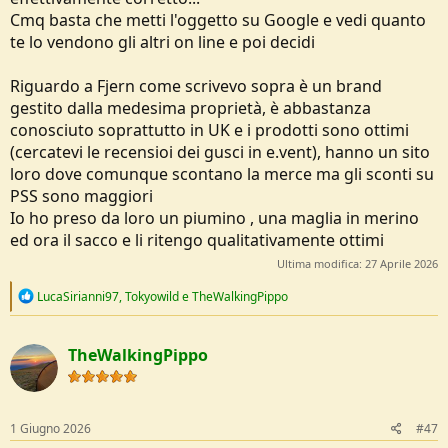
Cmq basta che metti l'oggetto su Google e vedi quanto
te lo vendono gli altri on line e poi decidi
Riguardo a Fjern come scrivevo sopra è un brand
gestito dalla medesima proprietà, è abbastanza
conosciuto soprattutto in UK e i prodotti sono ottimi
(cercatevi le recensioi dei gusci in e.vent), hanno un sito
loro dove comunque scontano la merce ma gli sconti su
PSS sono maggiori
Io ho preso da loro un piumino , una maglia in merino
ed ora il sacco e li ritengo qualitativamente ottimi
Ultima modifica:
27 Aprile 2026
R
LucaSirianni97
,
Tokyowild
e
TheWalkingPippo
e
a
c
TheWalkingPippo
t
i
o
n
s
1 Giugno 2026
#47
: