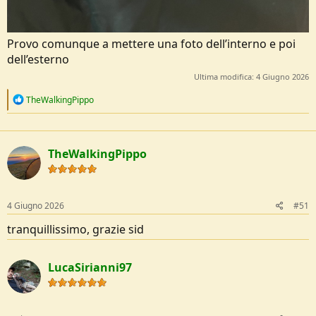
Provo comunque a mettere una foto dell’interno e poi
dell’esterno
Ultima modifica:
4 Giugno 2026
R
TheWalkingPippo
e
a
c
t
TheWalkingPippo
i
o
n
s
:
4 Giugno 2026
#51
tranquillissimo, grazie sid
LucaSirianni97