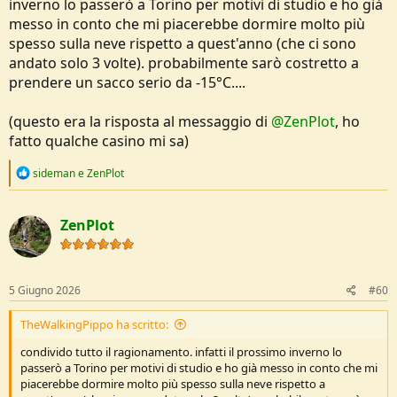
inverno lo passerò a Torino per motivi di studio e ho già
messo in conto che mi piacerebbe dormire molto più
spesso sulla neve rispetto a quest'anno (che ci sono
andato solo 3 volte). probabilmente sarò costretto a
prendere un sacco serio da -15°C....
(questo era la risposta al messaggio di
@ZenPlot
, ho
fatto qualche casino mi sa)
R
sideman
e
ZenPlot
e
a
c
ZenPlot
t
i
o
n
s
5 Giugno 2026
#60
:
TheWalkingPippo ha scritto:
condivido tutto il ragionamento. infatti il prossimo inverno lo
passerò a Torino per motivi di studio e ho già messo in conto che mi
piacerebbe dormire molto più spesso sulla neve rispetto a