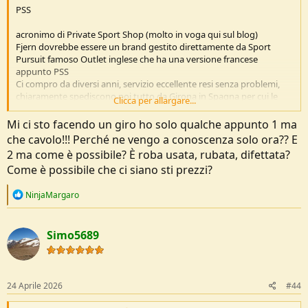
PSS
acronimo di Private Sport Shop (molto in voga qui sul blog)
Fjern dovrebbe essere un brand gestito direttamente da Sport
Pursuit famoso Outlet inglese che ha una versione francese
appunto PSS
Ci compro da diversi anni, servizio eccellente resi senza problemi,
chiaramente spediscono poi tutto da Girona in Spagna per cui le
Clicca per allargare...
tempistiche non sono quelle di ...Prime...
Mi ci sto facendo un giro ho solo qualche appunto 1 ma
sid
che cavolo!!! Perché ne vengo a conoscenza solo ora?? E
2 ma come è possibile? È roba usata, rubata, difettata?
Come è possibile che ci siano sti prezzi?
R
NinjaMargaro
e
a
c
Simo5689
t
i
o
n
s
24 Aprile 2026
#44
: