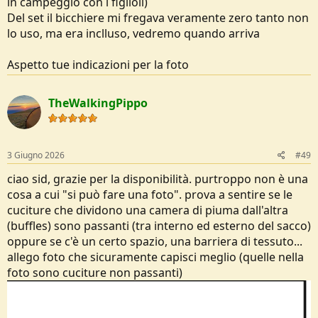
in campeggio con i figlioli)
E' un circuito Outlet enorme ... svuotano i magazzini, devi solo
sempre controllare che il prezzo di listino sia effettivamente
Del set il bicchiere mi fregava veramente zero tanto non
corretto...
lo uso, ma era inclluso, vedremo quando arriva
Cmq basta che metti l'oggetto su Google e vedi quanto te lo
vendono gli altri on line e poi decidi
Aspetto tue indicazioni per la foto
Riguardo a Fjern come scrivevo sopra è un brand gestito dalla
medesima proprietà, è abbastanza conosciuto soprattutto in UK e i
TheWalkingPippo
prodotti sono ottimi (cercatevi le recensioi dei gusci in e.vent),
hanno un sito loro dove comunque scontano la merce ma gli sconti
su PSS sono maggiori
Io ho preso da loro un piumino , una maglia in merino ed ora il
sacco e li ritengo qualitativamente ottimi
3 Giugno 2026
#49
ciao sid, grazie per la disponibilità. purtroppo non è una
cosa a cui "si può fare una foto". prova a sentire se le
cuciture che dividono una camera di piuma dall'altra
(buffles) sono passanti (tra interno ed esterno del sacco)
oppure se c'è un certo spazio, una barriera di tessuto...
allego foto che sicuramente capisci meglio (quelle nella
foto sono cuciture non passanti)