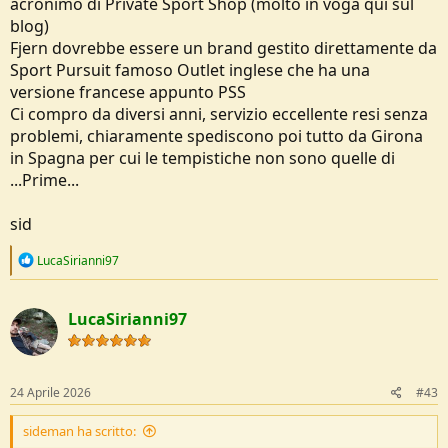
acronimo di Private Sport Shop (molto in voga qui sul
Comunque almeno ho la certezza che sia il 400
blog)
- il secondo punto è che non ha la rete per riporlo in stoccaggio
quando non si usa( e questo mi pareva ci fosse scritto che dicono di
Fjern dovrebbe essere un brand gestito direttamente da
lasciarlo nella sua sacca senza stringerla... ma non mi fido tanto è
Sport Pursuit famoso Outlet inglese che ha una
cmq molto compresso)
versione francese appunto PSS
Ci compro da diversi anni, servizio eccellente resi senza
Insomma, diciamo 2 piccolezze... per il resto per 140 euro molto
contento...vediamo come si comporterà domani notte
problemi, chiaramente spediscono poi tutto da Girona
sid
in Spagna per cui le tempistiche non sono quelle di
...Prime...
sid
R
LucaSirianni97
e
a
c
LucaSirianni97
t
i
o
n
s
24 Aprile 2026
#43
:
sideman ha scritto: