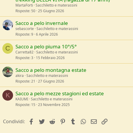
MartaForti
Sacchiletto e materassini
Risposte
50
25 Giugno 2026
Sacco a pelo invernale
sebascorte
Sacchiletto e materassini
Risposte
9
6 Aprile 2026
Sacco a pelo piuma 10°/5°
C
Carretta82
Sacchiletto e materassini
Risposte
3
15 Febbraio 2026
Sacco a pelo montagna estate
akira
Sacchiletto e materassini
Risposte
21
27 Giugno 2026
Sacco a pelo mezze stagioni ed estate
K
KAIUMI
Sacchiletto e materassini
Risposte
15
23 Novembre 2025
facebook
Twitter
Reddit
Pinterest
Tumblr
WhatsApp
e-mail
Link
Condividi: