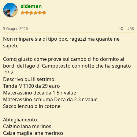
c
sideman
t
i
o
n
s
5 Giugno 2026
#58
:
Non minpare sia di tipo box, ragazzi ma quante ne
sapete
Comq giusto come prova sul campo ci ho dormito ai
bordi del lago di Campotosto con notte che ha segnato
-1/-2
Descrivo qui il settimo:
Tenda MT100 da 29 euro
Materassino deca da 1,5 r value
Materassino schiuma Deca da 2.3 r value
Sacco lenzuolo in cotone
Abbigliamento:
Calzino lana merinos
Calza maglia lana merinos