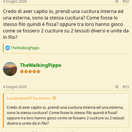
4 Giugno 2026
#52
Credo di aver capito io, prendi una cucitura interna ed
una esterna, sono la stessa cucitura? Come fosse lo
stesso filo quindi è fissa? oppure tra loro hanno gioco
come se fossero 2 cuciture su 2 tessuti diversi e unite da
in filo?
R
TheWalkingPippo
e
a
c
TheWalkingPippo
t
i
o
n
s
4 Giugno 2026
#53
:
LucaSirianni97 ha scritto:
Credo di aver capito io, prendi una cucitura interna ed una esterna,
sono la stessa cucitura? Come fosse lo stesso filo quindi è fissa?
oppure tra loro hanno gioco come se fossero 2 cuciture su 2 tessuti
diversi e unite da in filo?