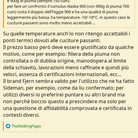
e 900g di piuma (sempre 750 cuin).
per fare un confronto il cumulus Alaska 900 (con 900g di piuma 700
cuin) costa il doppio dell'higgie 900 e ha una qualità di piuma
leggermente più bassa. ha temperature -10/-18°C. in questo caso le
cuciture passanti sono molto meno accettabili ...
Su quelle temperature anch'io non ritengo accettabili i
ponti termici dovuti alle cuciture passanti.
Il prezzo basso però deve essere giustificato da qualche
motivo, come per esempio: filiera della piuma non
controllata o di dubbia origine, manodopera al limite
della schiavitù, lavorazioni meno raffinate e quindi più
veloci, assenza di certificazioni internazionali, ecc...
Il brand Fjern sembra valido per l'utilizzo che ne ha fatto
Sideman, per esempio, come da liu confermato; per
utilizzi diversi io preferirei puntare su altri brand ma
non perchè boccio questo a prescindere ma solo per
una questione di affidabilità comprovata e certificata in
contesti diversi.
R
TheWalkingPippo
e
a