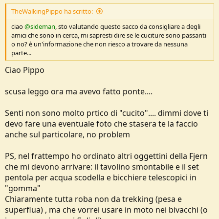
su tende più tecniche 4 stagione come Husky o Hannah)
TheWalkingPippo ha scritto:
Infine addosso avevo la maniche lunghe in merino forclaz e sopra
un midlayer (molto fine della Rab)
ciao
@sideman
, sto valutando questo sacco da consigliare a degli
Devo dire che sono stato bene, ho avuto solo leggermente freddo
amici che sono in cerca, mi sapresti dire se le cuciture sono passanti
perchè mi entrava dalla zona collo, che mi ero dimenticato di
o no? è un'informazione che non riesco a trovare da nessuna
chiudere il cordino, quando l'ho fatto alla fine sono stato molto
parte...
bene e ricordo che è un +2 di confort.
Ciao Pippo
Quindi spesa assolutamente eccellente, per quanto mi riguarda,
molto molto leggero e comprimibile e ottimi materiali.
scusa leggo ora ma avevo fatto ponte....
Sabato notte abbiamo dormito in umbria a 700 mt in un bosco e la
notte mi sono svegliato che avevo caldo mi sono dovuto togliere i
Senti non sono molto prtico di "cucito".... dimmi dove ti
calzini e sono rimasto solo con la Merino indossata
devo fare una eventuale foto che stasera te la faccio
anche sul particolare, no problem
Vedi l'allegato 276784
PS, nel frattempo ho ordinato altri oggettini della Fjern
---
27 Aprile 2026
---
che mi devono arrivare: il tavolino smontabile e il set
pentola per acqua scodella e bicchiere telescopici in
"gomma"
Nessuna roba difettata
Chiaramente tutta roba non da trekking (pesa e
Tutta nuova di pacca e con confezioni meglio di amazon
superflua) , ma che vorrei usare in moto nei bivacchi (o