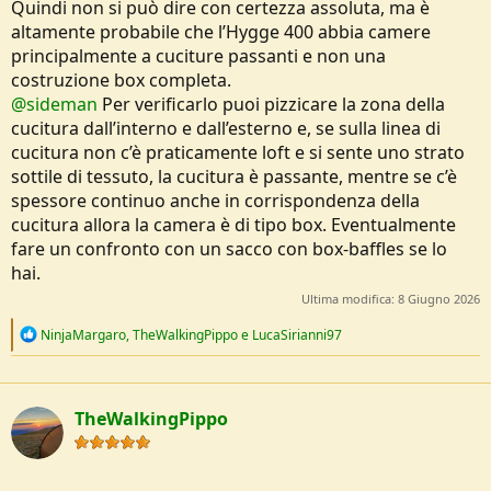
Quindi non si può dire con certezza assoluta, ma è
altamente probabile che l’Hygge 400 abbia camere
principalmente a cuciture passanti e non una
costruzione box completa.
@sideman
Per verificarlo puoi pizzicare la zona della
cucitura dall’interno e dall’esterno e, se sulla linea di
cucitura non c’è praticamente loft e si sente uno strato
sottile di tessuto, la cucitura è passante, mentre se c’è
spessore continuo anche in corrispondenza della
cucitura allora la camera è di tipo box. Eventualmente
fare un confronto con un sacco con box-baffles se lo
hai.
Ultima modifica:
8 Giugno 2026
R
NinjaMargaro
,
TheWalkingPippo
e
LucaSirianni97
e
a
c
t
TheWalkingPippo
i
o
n
s
: