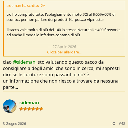
sideman ha scritto:
cio ho comprato tutto l'abbigliamento moto IXS al %55%/60% di
sconto.. per non parlare dei prodotti Karpos...o Alpinestar
Il sacco vale molto di più dei 140 lo stesso Naturehike 400 fireworks
ed anche il modello inferiore contano di più
---
27 Aprile 2026
---
Clicca per allargare...
ciao
@sideman
, sto valutando questo sacco da
Di rientro dai 1.100 Km in moto, piccola recensione del sacco Fjern
consigliare a degli amici che sono in cerca, mi sapresti
Abbiamo dormito venerdi sera ai bordi del lago di Campotosto,
dire se le cuciture sono passanti o no? è
altezza 1.340 metri, temperatura minima controllata -1 grado
un'informazione che non riesco a trovare da nessuna
Assolutamente soddisfatto
parte...
Avevo un materassino Forclaz che un rate da 1.5 a cui ho aggiunto
quello on schiuma da 2.2 per un totale di 3.7 r value
Un sacco lenzuolo in cotone sempre Deca
sideman
La tenda era quella da 29 euro del Deca, che per la moto la
preferisco alla mia UL da trekking in quanto posso stivare dentro
tutto l'abbigliamento moto, caschi borsone ecc... e del peso mi frega
zero... comunque una tenda non particolarmente isolante (in
3 Giugno 2026
#48
previsione c'è una Simond MT500 oppure devo decidere se andare