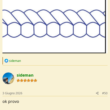
R
sideman
e
a
c
sideman
t
i
o
n
s
3 Giugno 2026
#50
:
ok provo