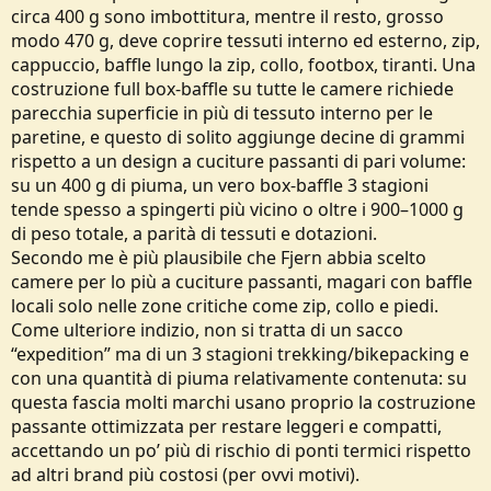
circa 400 g sono imbottitura, mentre il resto, grosso
modo 470 g, deve coprire tessuti interno ed esterno, zip,
cappuccio, baffle lungo la zip, collo, footbox, tiranti. Una
costruzione full box‑baffle su tutte le camere richiede
parecchia superficie in più di tessuto interno per le
paretine, e questo di solito aggiunge decine di grammi
rispetto a un design a cuciture passanti di pari volume:
su un 400 g di piuma, un vero box‑baffle 3 stagioni
tende spesso a spingerti più vicino o oltre i 900–1000 g
di peso totale, a parità di tessuti e dotazioni.
Secondo me è più plausibile che Fjern abbia scelto
camere per lo più a cuciture passanti, magari con baffle
locali solo nelle zone critiche come zip, collo e piedi.
Come ulteriore indizio, non si tratta di un sacco
“expedition” ma di un 3 stagioni trekking/bikepacking e
con una quantità di piuma relativamente contenuta: su
questa fascia molti marchi usano proprio la costruzione
passante ottimizzata per restare leggeri e compatti,
accettando un po’ più di rischio di ponti termici rispetto
ad altri brand più costosi (per ovvi motivi).