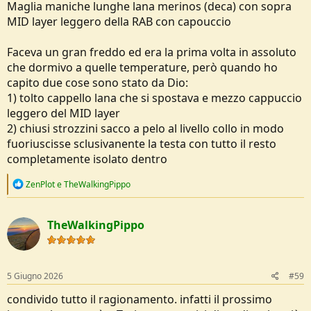
Maglia maniche lunghe lana merinos (deca) con sopra
MID layer leggero della RAB con capouccio
Faceva un gran freddo ed era la prima volta in assoluto
che dormivo a quelle temperature, però quando ho
capito due cose sono stato da Dio:
1) tolto cappello lana che si spostava e mezzo cappuccio
leggero del MID layer
2) chiusi strozzini sacco a pelo al livello collo in modo
fuoriuscisse sclusivanente la testa con tutto il resto
completamente isolato dentro
R
ZenPlot
e
TheWalkingPippo
e
a
c
TheWalkingPippo
t
i
o
n
s
5 Giugno 2026
#59
:
condivido tutto il ragionamento. infatti il prossimo