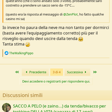
quest'anno (che ci sono andato solo 3 volte). probabilmente sarò
costretto a prendere un sacco serio da -15°C....
(questo era la risposta al messaggio di
@ZenPlot
, ho fatto qualche
casino mi sa)
Io invece ho paura della neve ma non tanto per dormirci
(basta avere l'equipaggiamento corretto) più per il
risveglio quando devi uscire dalla tenda
Tanta stima
R
TheWalkingPippo
e
a
c
t
Primo
Ultimo
Precedente
3 di 4
Successiva
i
o
n
Devi accedere o registrarti per rispondere qui.
s
:
Discussioni simili
SACCO A PELO (e zaino...) da tenda/bivacco per
trekking DELLA VITA (ragazza di 17 anni)