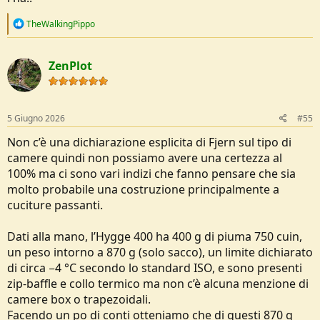
R
TheWalkingPippo
e
a
c
ZenPlot
t
i
o
n
s
5 Giugno 2026
#55
:
Non c’è una dichiarazione esplicita di Fjern sul tipo di
camere quindi non possiamo avere una certezza al
100% ma ci sono vari indizi che fanno pensare che sia
molto probabile una costruzione principalmente a
cuciture passanti.
Dati alla mano, l’Hygge 400 ha 400 g di piuma 750 cuin,
un peso intorno a 870 g (solo sacco), un limite dichiarato
di circa −4 °C secondo lo standard ISO, e sono presenti
zip‑baffle e collo termico ma non c’è alcuna menzione di
camere box o trapezoidali.
Facendo un po di conti otteniamo che di questi 870 g