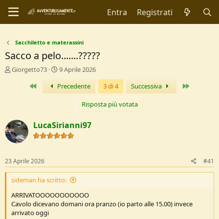
Entra
Registrati
Sacchiletto e materassini
Sacco a pelo.......?????
C
D
Giorgetto73
9 Aprile 2026
r
a
Primo
Ultimo
Precedente
3 di 4
Successiva
e
t
a
a
t
d
Risposta più votata
o
i
r
I
LucaSirianni97
e
n
D
i
i
z
s
i
23 Aprile 2026
#41
c
o
u
sideman ha scritto:
s
s
ARRIVATOOOOOOOOOOO
i
Cavolo dicevano domani ora pranzo (io parto alle 15.00) invece
o
arrivato oggi
n