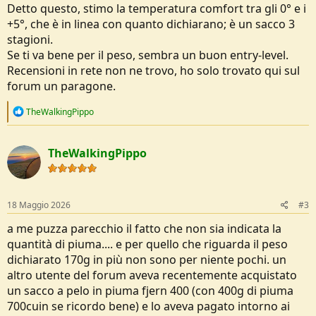
Detto questo, stimo la temperatura comfort tra gli 0° e i
+5°, che è in linea con quanto dichiarano; è un sacco 3
stagioni.
Se ti va bene per il peso, sembra un buon entry-level.
Recensioni in rete non ne trovo, ho solo trovato qui sul
forum un paragone.
R
TheWalkingPippo
e
a
c
TheWalkingPippo
t
i
o
n
s
18 Maggio 2026
#3
:
a me puzza parecchio il fatto che non sia indicata la
quantità di piuma.... e per quello che riguarda il peso
dichiarato 170g in più non sono per niente pochi. un
altro utente del forum aveva recentemente acquistato
un sacco a pelo in piuma fjern 400 (con 400g di piuma
700cuin se ricordo bene) e lo aveva pagato intorno ai