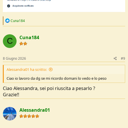
R
Cuna184
e
a
c
Cuna184
t
C
i
o
n
s
8 Giugno 2026
#9
:
Alessandra01 ha scritto:
Ciao io lavoro da dg se mi ricordo domani lo vedo e lo peso
Ciao Alessandra, sei poi riuscita a pesarlo ?
Grazie!!
Alessandra01