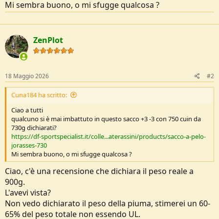
Mi sembra buono, o mi sfugge qualcosa ?
e
ZenPlot
18 Maggio 2026
#2
Cuna184 ha scritto:
Ciao a tutti
qualcuno si è mai imbattuto in questo sacco +3 -3 con 750 cuin da
730g dichiarati?
https://df-sportspecialist.it/colle...aterassini/products/sacco-a-pelo-
jorasses-730
Mi sembra buono, o mi sfugge qualcosa ?
Ciao, c'è una recensione che dichiara il peso reale a
900g.
L'avevi vista?
Non vedo dichiarato il peso della piuma, stimerei un 60-
65% del peso totale non essendo UL.