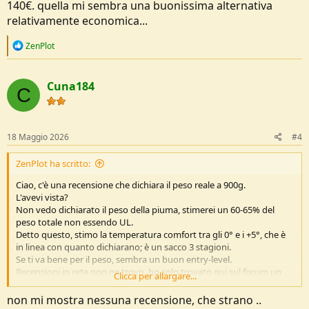
140€. quella mi sembra una buonissima alternativa
relativamente economica...
R
ZenPlot
e
a
c
Cuna184
t
C
i
o
n
s
18 Maggio 2026
#4
:
ZenPlot ha scritto:
Ciao, c'è una recensione che dichiara il peso reale a 900g.
L'avevi vista?
Non vedo dichiarato il peso della piuma, stimerei un 60-65% del
peso totale non essendo UL.
Detto questo, stimo la temperatura comfort tra gli 0° e i +5°, che è
in linea con quanto dichiarano; è un sacco 3 stagioni.
Se ti va bene per il peso, sembra un buon entry-level.
Recensioni in rete non ne trovo, ho solo trovato qui sul forum un
Clicca per allargare...
paragone.
non mi mostra nessuna recensione, che strano ..