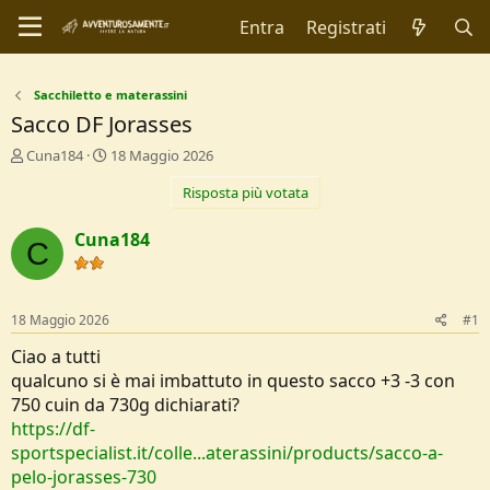
Entra
Registrati
Sacchiletto e materassini
Sacco DF Jorasses
C
D
Cuna184
18 Maggio 2026
r
a
Risposta più votata
e
t
a
a
t
d
Cuna184
C
o
i
r
I
e
n
D
i
18 Maggio 2026
#1
i
z
s
i
Ciao a tutti
c
o
qualcuno si è mai imbattuto in questo sacco +3 -3 con
u
750 cuin da 730g dichiarati?
s
https://df-
s
i
sportspecialist.it/colle...aterassini/products/sacco-a-
o
pelo-jorasses-730
n