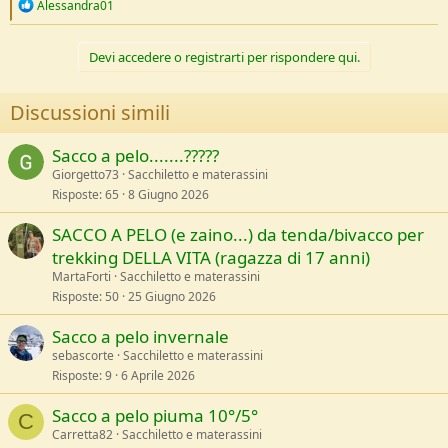
R
Alessandra01
e
a
c
Devi accedere o registrarti per rispondere qui.
t
i
o
Discussioni simili
n
s
:
Sacco a pelo.......?????
Giorgetto73
Sacchiletto e materassini
Risposte
65
8 Giugno 2026
SACCO A PELO (e zaino...) da tenda/bivacco per
trekking DELLA VITA (ragazza di 17 anni)
MartaForti
Sacchiletto e materassini
Risposte
50
25 Giugno 2026
Sacco a pelo invernale
sebascorte
Sacchiletto e materassini
Risposte
9
6 Aprile 2026
Sacco a pelo piuma 10°/5°
C
Carretta82
Sacchiletto e materassini