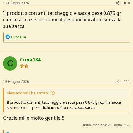
13 Giugno 2026
#10
Il prodotto con anti taccheggio e sacca pesa 0.875 gr
con la sacca secondo me il peso dichiarato è senza la
sua sacca
R
Cuna184
e
a
c
t
Cuna184
i
C
o
n
s
:
13 Giugno 2026
#11
Alessandra01 ha scritto:
Il prodotto con anti taccheggio e sacca pesa 0.875 gr con la sacca
secondo me il peso dichiarato è senza la sua sacca
Grazie mille molto gentile !!
Ultima modifica:
23 Luglio 2026