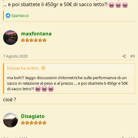
... e poi sbattete li 450gr e 50€ di sacco letto?!
R
Spartacco
e
a
c
maxfontana
t
i
o
n
s
7 Agosto 2020
#9
:
Echoes ha scritto:
ma boh?! leggo discussioni chilometriche sulle performance di un
sacco in relazione al peso e al prezzo ... e poi sbattete li 450gr e 50€
di sacco letto?!
cioè ?
Disagiato