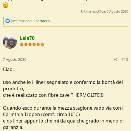
Ultima modifica:
7 Agosto 2020
R
joesimpson
e
Spartacco
e
a
c
Lele70
t
i
o
n
s
7 Agosto 2020
#13
:
Ciao,
uso anche io il liner segnalato e confermo la bontà del
prodotto,
che è realizzato con fibre cave THERMOLITE®
Quando esco durante la mezza stagione vado via con il
Carinthia Tropen (comf. circa 10°C)
e qs liner appunto che mi da qualche grado in meno di
garanzia.