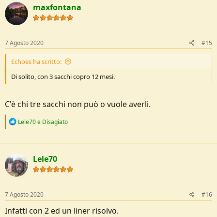
c
maxfontana
t
i
o
n
s
7 Agosto 2020
#15
:
Echoes ha scritto:
Di solito, con 3 sacchi copro 12 mesi.
C'è chi tre sacchi non può o vuole averli.
R
Lele70
e
Disagiato
e
a
c
t
Lele70
i
o
n
s
:
7 Agosto 2020
#16
Infatti con 2 ed un liner risolvo.