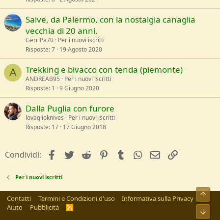
Salve, da Palermo, con la nostalgia canaglia
vecchia di 20 anni.
GerriPa70
Per i nuovi iscritti
Risposte
7
19 Agosto 2020
Trekking e bivacco con tenda (piemonte)
A
ANDREAB95
Per i nuovi iscritti
Risposte
1
9 Giugno 2020
Dalla Puglia con furore
lovaglioknives
Per i nuovi iscritti
Risposte
17
17 Giugno 2018
facebook
Twitter
Reddit
Pinterest
Tumblr
WhatsApp
e-mail
Link
Condividi:
Per i nuovi iscritti
Alto
Contatti
Termini e Condizioni d'uso
Informativa sulla Privacy
Aiuto
Pubblicità
R
Bass
S