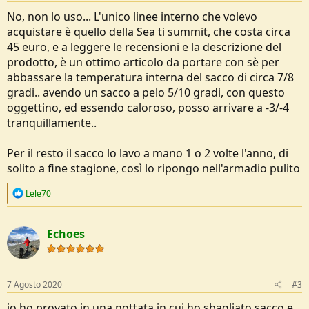
No, non lo uso... L'unico linee interno che volevo
acquistare è quello della Sea ti summit, che costa circa
45 euro, e a leggere le recensioni e la descrizione del
prodotto, è un ottimo articolo da portare con sè per
abbassare la temperatura interna del sacco di circa 7/8
gradi.. avendo un sacco a pelo 5/10 gradi, con questo
oggettino, ed essendo caloroso, posso arrivare a -3/-4
tranquillamente..
Per il resto il sacco lo lavo a mano 1 o 2 volte l'anno, di
solito a fine stagione, così lo ripongo nell'armadio pulito
R
Lele70
e
a
c
Echoes
t
i
o
n
s
7 Agosto 2020
#3
:
io ho provato in una nottata in cui ho sbagliato sacco e