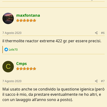
maxfontana
7 Agosto 2020
#6
il thermolite reactor extreme 422 gr. per essere precisi.
R
Lele70
e
a
c
Cmps
t
C
i
o
n
s
7 Agosto 2020
#7
:
Mai usato anche se condivido la questione igienica (però
il sacco è mio, da prestare eventualmente ne ho altri, e
con un lavaggio all'anno sono a posto).