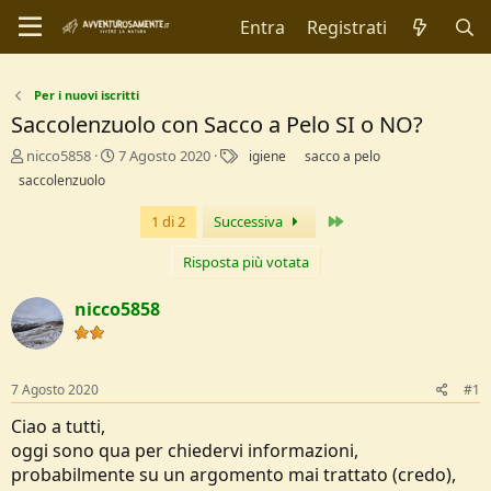
Entra
Registrati
Per i nuovi iscritti
Saccolenzuolo con Sacco a Pelo SI o NO?
C
D
T
nicco5858
7 Agosto 2020
igiene
sacco a pelo
r
a
a
saccolenzuolo
e
t
g
a
a
Ultimo
1 di 2
Successiva
t
d
o
i
Risposta più votata
r
I
e
n
nicco5858
D
i
i
z
s
i
c
o
7 Agosto 2020
#1
u
s
Ciao a tutti,
s
oggi sono qua per chiedervi informazioni,
i
o
probabilmente su un argomento mai trattato (credo),
n