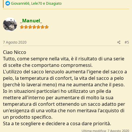
R
Giovanni66
,
Lele70
e
Disagiato
e
a
c
_Manuel_
t
i
o
n
s
7 Agosto 2020
#5
:
Ciao Nicco
Tutto, come sempre nella vita, è il risultato di una serie
di scelte che comportano compromessi.
L'utilizzo del sacco lenzuolo aumenta l'igene del sacco a
pelo, la temperatura di confort, la vita del sacco a pelo
(perchè lo laverai meno) ma ne aumenta anche il peso.
Io in situazioni particolari ho utilizzato un pile da
mettere all'interno per aumentare di molto la sua
temperatura di confort ottenendo un sacco adatto per
un'esigenza di una volta che non meritava l'acquisto di
un prodotto specifico.
Sta a te scegliere e decidere a cosa dare priorità.
Ultima modifica:
7 Agosto 2020