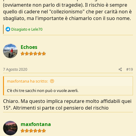
(ovviamente non parlo di tragedie). Il rischio è sempre
quello di cadere nel "collezionismo" che per carità non è
sbagliato, ma l'importante è chiamarlo con il suo nome.
R
Disagiato
e
Lele70
e
a
c
Echoes
t
i
o
n
s
7 Agosto 2020
#19
:
maxfontana ha scritto:
C'è chi tre sacchi non può o vuole averli.
Chiaro. Ma questo implica reputare molto affidabili quei
15°. Altrimenti si parte col pensiero del rischio
maxfontana