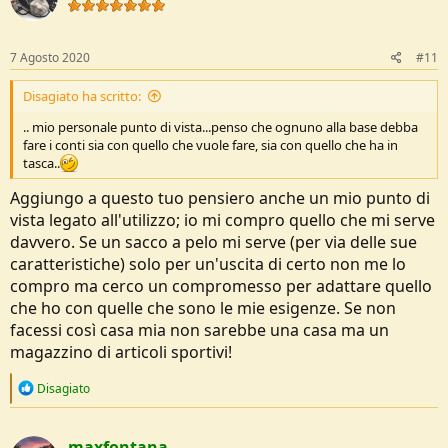
o
n
s
:
7 Agosto 2020
#11
Disagiato ha scritto:
.. mio personale punto di vista...penso che ognuno alla base debba
fare i conti sia con quello che vuole fare, sia con quello che ha in
tasca..
Aggiungo a questo tuo pensiero anche un mio punto di
vista legato all'utilizzo; io mi compro quello che mi serve
davvero. Se un sacco a pelo mi serve (per via delle sue
caratteristiche) solo per un'uscita di certo non me lo
compro ma cerco un compromesso per adattare quello
che ho con quelle che sono le mie esigenze. Se non
facessi così casa mia non sarebbe una casa ma un
magazzino di articoli sportivi!
R
Disagiato
e
a
c
maxfontana