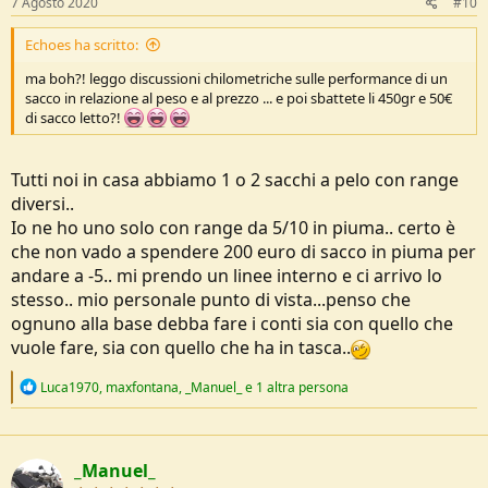
7 Agosto 2020
#10
Echoes ha scritto:
ma boh?! leggo discussioni chilometriche sulle performance di un
sacco in relazione al peso e al prezzo ... e poi sbattete li 450gr e 50€
di sacco letto?!
Tutti noi in casa abbiamo 1 o 2 sacchi a pelo con range
diversi..
Io ne ho uno solo con range da 5/10 in piuma.. certo è
che non vado a spendere 200 euro di sacco in piuma per
andare a -5.. mi prendo un linee interno e ci arrivo lo
stesso.. mio personale punto di vista...penso che
ognuno alla base debba fare i conti sia con quello che
vuole fare, sia con quello che ha in tasca..
R
Luca1970
,
maxfontana
,
_Manuel_
e 1 altra persona
e
a
c
t
_Manuel_
i