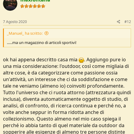
t
i
o
n
s
7 Agosto 2020
#12
:
_Manuel_ ha scritto:
......ma un magazzino di articoli sportivi!
ok hai appena descritto casa mia
. Aggiungo pure io
una mia considerazione: l'outdoor, così come migliaia di
altre cose, è da categorizzare come passione ossia
un'attività, un interesse che ci da soddisfazione e come
tale ne veniamo (almeno io) coinvolti profondamente.
Tutto l'universo che ci ruota attorno (attrezzatura quindi
inclusa), diventa automaticamente oggetto di studio, di
analisi, di confronto, di ricerca continua e perché no, a
volte anche seppur in forma ridotta anche di
collezionismo. Questo almeno nel mio caso spiega il
perché io abbia tanto di quel materiale da outdoor da
sopperire alle esigenze di almeno tre persone distinte