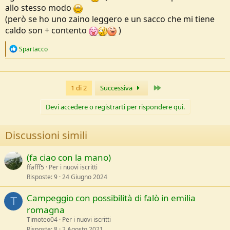
allo stesso modo
(però se ho uno zaino leggero e un sacco che mi tiene
caldo son + contento
)
R
Spartacco
e
a
c
t
Ultimo
1 di 2
Successiva
i
o
n
Devi accedere o registrarti per rispondere qui.
s
:
Discussioni simili
(fa ciao con la mano)
ffafff5
Per i nuovi iscritti
Risposte
9
24 Giugno 2024
Campeggio con possibilità di falò in emilia
T
romagna
Timoteo04
Per i nuovi iscritti
Risposte
8
2 Agosto 2021