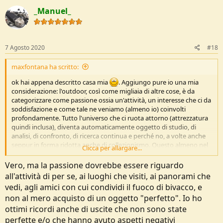
_Manuel_
7 Agosto 2020
#18
maxfontana ha scritto:
ok hai appena descritto casa mia
. Aggiungo pure io una mia
considerazione: l'outdoor, così come migliaia di altre cose, è da
categorizzare come passione ossia un'attività, un interesse che ci da
soddisfazione e come tale ne veniamo (almeno io) coinvolti
profondamente. Tutto l'universo che ci ruota attorno (attrezzatura
quindi inclusa), diventa automaticamente oggetto di studio, di
analisi, di confronto, di ricerca continua e perché no, a volte anche
seppur in forma ridotta anche di collezionismo. Questo almeno nel
Clicca per allargare...
mio caso spiega il perché io abbia tanto di quel materiale da
outdoor da sopperire alle esigenze di almeno tre persone distinte
Vero, ma la passione dovrebbe essere riguardo
all'attività di per se, ai luoghi che visiti, ai panorami che
vedi, agli amici con cui condividi il fuoco di bivacco, e
non al mero acquisto di un oggetto "perfetto". Io ho
ottimi ricordi anche di uscite che non sono state
perfette e/o che hanno avuto aspetti negativi