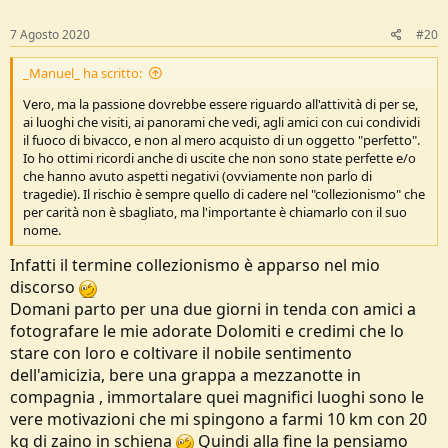
7 Agosto 2020
#20
_Manuel_ ha scritto:
Vero, ma la passione dovrebbe essere riguardo all'attività di per se,
ai luoghi che visiti, ai panorami che vedi, agli amici con cui condividi
il fuoco di bivacco, e non al mero acquisto di un oggetto "perfetto".
Io ho ottimi ricordi anche di uscite che non sono state perfette e/o
che hanno avuto aspetti negativi (ovviamente non parlo di
tragedie). Il rischio è sempre quello di cadere nel "collezionismo" che
per carità non è sbagliato, ma l'importante è chiamarlo con il suo
nome.
Infatti il termine collezionismo è apparso nel mio
discorso
Domani parto per una due giorni in tenda con amici a
fotografare le mie adorate Dolomiti e credimi che lo
stare con loro e coltivare il nobile sentimento
dell'amicizia, bere una grappa a mezzanotte in
compagnia , immortalare quei magnifici luoghi sono le
vere motivazioni che mi spingono a farmi 10 km con 20
kg di zaino in schiena
Quindi alla fine la pensiamo