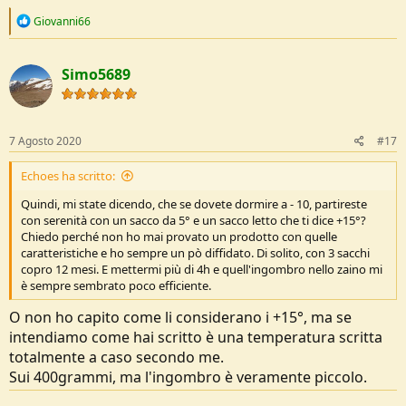
R
Giovanni66
e
a
c
Simo5689
t
i
o
n
s
7 Agosto 2020
#17
:
Echoes ha scritto:
Quindi, mi state dicendo, che se dovete dormire a - 10, partireste
con serenità con un sacco da 5° e un sacco letto che ti dice +15°?
Chiedo perché non ho mai provato un prodotto con quelle
caratteristiche e ho sempre un pò diffidato. Di solito, con 3 sacchi
copro 12 mesi. E mettermi più di 4h e quell'ingombro nello zaino mi
è sempre sembrato poco efficiente.
O non ho capito come li considerano i +15°, ma se
intendiamo come hai scritto è una temperatura scritta
totalmente a caso secondo me.
Sui 400grammi, ma l'ingombro è veramente piccolo.