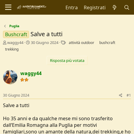
Entra
Registrati
Puglia
Salve a tutti
Bushcraft
C
D
T
waggy44
30 Giugno 2024
attività outdoor
bushcraft
r
a
a
trekking
e
t
g
a
a
Risposta più votata
t
d
o
i
waggy44
r
I
e
n
D
i
i
z
30 Giugno 2024
#1
s
i
c
o
Salve a tutti
u
s
s
Ho 35 anni e da qualche mese mi sono trasferito
i
dall’Emilia Romagna alla Puglia per motivi
o
famigliari,sono un amante della natura,dei trekking,e ho
n