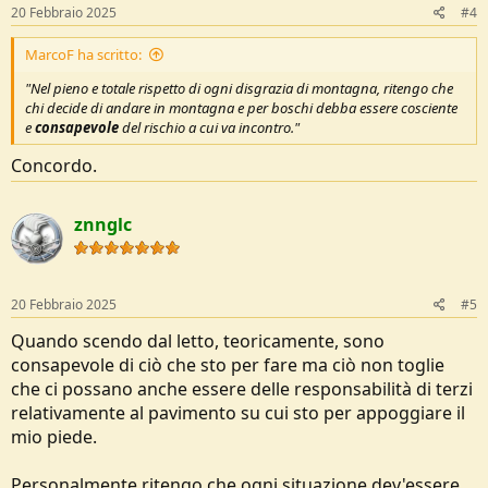
s
20 Febbraio 2025
#4
:
MarcoF ha scritto:
"Nel pieno e totale rispetto di ogni disgrazia di montagna, ritengo che
chi decide di andare in montagna e per boschi debba essere cosciente
e
consapevole
del rischio a cui va incontro."
Concordo.
znnglc
20 Febbraio 2025
#5
Quando scendo dal letto, teoricamente, sono
consapevole di ciò che sto per fare ma ciò non toglie
che ci possano anche essere delle responsabilità di terzi
relativamente al pavimento su cui sto per appoggiare il
mio piede.
Personalmente ritengo che ogni situazione dev'essere