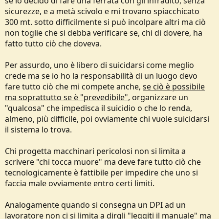
se io decido di fare una ferrata con gli infradito, senza
sicurezze, e a metà scivolo e mi trovano spiacchicato
300 mt. sotto difficilmente si può incolpare altri ma ciò
non toglie che si debba verificare se, chi di dovere, ha
fatto tutto ciò che doveva.
Per assurdo, uno è libero di suicidarsi come meglio
crede ma se io ho la responsabilità di un luogo devo
fare tutto ciò che mi compete anche,
se ciò è possibile
ma soprattutto se è "prevedibile"
, organizzare un
"qualcosa" che impedisca il suicidio o che lo renda,
almeno, più difficile, poi ovviamente chi vuole suicidarsi
il sistema lo trova.
Chi progetta macchinari pericolosi non si limita a
scrivere "chi tocca muore" ma deve fare tutto ciò che
tecnologicamente è fattibile per impedire che uno si
faccia male ovviamente entro certi limiti.
Analogamente quando si consegna un DPI ad un
lavoratore non ci si limita a dirgli "leggiti il manuale" ma