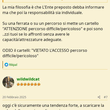
altra regione questo protocollo è completamente differente ?
Questo non vuol dire "cercare" per forza un capro espiatorio ma
La mia filosofia è che L'Ente preposto debba informare
semplicemente valutare se l'operato di tutte le figure coinvolte
ma che poi la responsabilità sia individuale.
direttamente, per cui anche chi va in montagna/scende dal letto,
comprese quelle indirettamente, per cui regione gestore parchi ect
Su una ferrata o su un percorso si mette un cartello
ect., sono state conformi o meno o se effettivamente il loro operato
è tale da dover essere valutato; uno "scarico", o "carico", di
"ATTENZIONE percorso difficile/pericoloso" e poi sono
responsabilità a priori non mi sembra corretto.
..zzi tuoi se lo affronti senza avere le
capacità/attrezzature adeguate.
A mio avviso il concetto è che è sbagliato accusare qualcuno a priori,
a prescindere che esso sia un dirigente o lo sfortunato di turno.
ODIO il cartelli: "VIETATO L'ACCESSO percorso
Ciao
, Gianluca
difficile/pericoloso"
PS: la consapevolezza non esclude la responsabilità di terzi, secondo
R
Rikpal
me.
e
a
c
wildwildcat
t
i
o
n
s
20 Febbraio 2025
#7
:
oggi c'è sicuramente una tendenza forte, a scaricare la