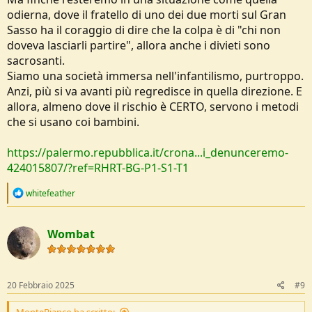
odierna, dove il fratello di uno dei due morti sul Gran
Sasso ha il coraggio di dire che la colpa è di "chi non
doveva lasciarli partire", allora anche i divieti sono
sacrosanti.
Siamo una società immersa nell'infantilismo, purtroppo.
Anzi, più si va avanti più regredisce in quella direzione. E
allora, almeno dove il rischio è CERTO, servono i metodi
che si usano coi bambini.
https://palermo.repubblica.it/crona...i_denunceremo-
424015807/?ref=RHRT-BG-P1-S1-T1
R
whitefeather
e
a
c
Wombat
t
i
o
n
s
20 Febbraio 2025
#9
:
MonteBianco ha scritto: