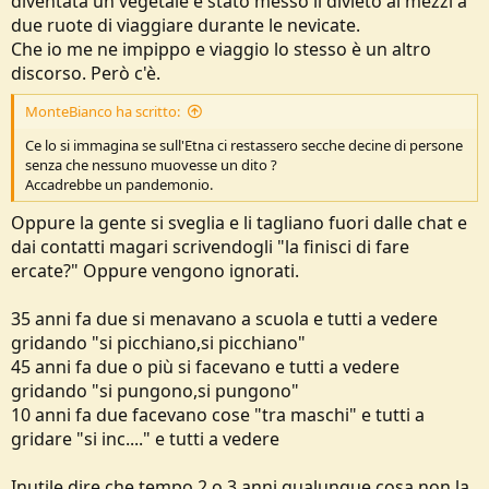
diventata un vegetale è stato messo il divieto ai mezzi a
due ruote di viaggiare durante le nevicate.
Che io me ne impippo e viaggio lo stesso è un altro
discorso. Però c'è.
MonteBianco ha scritto:
Ce lo si immagina se sull'Etna ci restassero secche decine di persone
senza che nessuno muovesse un dito ?
Accadrebbe un pandemonio.
Oppure la gente si sveglia e li tagliano fuori dalle chat e
dai contatti magari scrivendogli "la finisci di fare
ercate?" Oppure vengono ignorati.
35 anni fa due si menavano a scuola e tutti a vedere
gridando "si picchiano,si picchiano"
45 anni fa due o più si facevano e tutti a vedere
gridando "si pungono,si pungono"
10 anni fa due facevano cose "tra maschi" e tutti a
gridare "si inc...." e tutti a vedere
Inutile dire che tempo 2 o 3 anni qualunque cosa non la