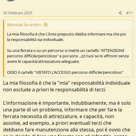
n
s
:
20 Febbraio 2025
#11
Wombat ha scritto:
La mia filosofia è che L'Ente preposto debba informare ma che poi
la responsabilità sia individuale.
Su una ferrata o su un percorso si mette un cartello "ATTENZIONE
percorso difficile/pericoloso" e poi sono ..zzi tuoi se lo affronti senza
avere le capacità/attrezzature adeguate.
ODIO il cartelli: "VIETATO L'ACCESSO percorso difficile/pericoloso"
La mia filosofia è che la "mia" responsabilità individuale
non esclude a priori le responsabilità di terzi.
L'informazione è importante, indubbiamente, ma è solo
una parte di un problema, informare che per fare la
ferrata necessita di attrezzature, e capacità, non
assolve, ad esempio, a priori eventuali terzi che
debbano fare manutenzione alla stessa, poi è ovvio che