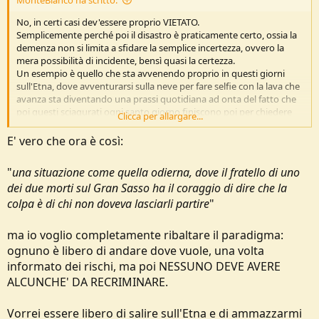
No, in certi casi dev'essere proprio VIETATO.
Semplicemente perché poi il disastro è praticamente certo, ossia la
demenza non si limita a sfidare la semplice incertezza, ovvero la
mera possibilità di incidente, bensì quasi la certezza.
Un esempio è quello che sta avvenendo proprio in questi giorni
sull'Etna, dove avventurarsi sulla neve per fare selfie con la lava che
avanza sta diventando una prassi quotidiana ad onta del fatto che
poi questi sciagurati ogni santo giorno finiscono poi per chiedere
Clicca per allargare...
soccorso. E questo, appunto, sfidando un DIVIETO. Figurarsi quindi
se neppure ci fosse la sua deterrenza.
E' vero che ora è così:
Confidare nel libero arbitrio delle persone si potrà fare solo il giorno
in cui si sarà ANCHE liberi di lasciarle morire (assiderate o sciolte che
"
una situazione come quella odierna, dove il fratello di uno
siano) senza alcun ribaltamento di responsabilità.
dei due morti sul Gran Sasso ha il coraggio di dire che la
Ma finché resteremo in una situazione come quella odierna, dove il
fratello di uno dei due morti sul Gran Sasso ha il coraggio di dire che
colpa è di chi non doveva lasciarli partire
"
la colpa è di "chi non doveva lasciarli partire", allora anche i divieti
sono sacrosanti.
ma io voglio completamente ribaltare il paradigma:
Siamo una società immersa nell'infantilismo, purtroppo. Anzi, più si
ognuno è libero di andare dove vuole, una volta
va avanti più regredisce in quella direzione. E allora, almeno dove il
informato dei rischi, ma poi NESSUNO DEVE AVERE
rischio è CERTO, servono i metodi che si usano coi bambini.
ALCUNCHE' DA RECRIMINARE.
https://palermo.repubblica.it/crona...i_denunceremo-424015807/?
ref=RHRT-BG-P1-S1-T1
Vorrei essere libero di salire sull'Etna e di ammazzarmi