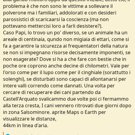
problema è che non sono le vittime a sollevare il
polverone ma i familiari, addolorati e con desideri
parossistici di scaricaarsi la coscienza (ma non
pottevano mettercisi loro a farli desistere?).
Caso Papi, lo trovo un po' diverso, se un animale ha un
areale di centinaia, qundo non migiaia di ettari, come si
fa a garantire la sicurezza ai frequentatori della natura
se non si impegnano risorse decisamente imponenti, se
non esagerate? Dove si ha a che fare con bestie che in
poche ore coprono anche decine di chilometri. Vale per
l'orso come per il lupo come per il cinghiale (sorattutto i
solenghi), se disturbati sono capaci di allontanarsi per
intere valli correndo come dannati. Una volta per
cercare di recuperare dei cani partendo da
Castell'Arquato svalicammo due volte poi ci fermammo
alla terza cresta, I cani vennero ritrovati due giorni dopo
in zona Salsominore. aprite Maps o Earth per
visualizzare le distanze,
44km in linea d'aria.