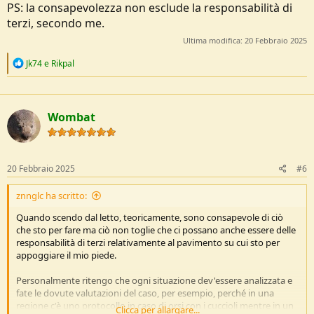
PS: la consapevolezza non esclude la responsabilità di
terzi, secondo me.
Ultima modifica:
20 Febbraio 2025
R
Jk74
e
Rikpal
e
a
c
t
Wombat
i
o
n
s
:
20 Febbraio 2025
#6
znnglc ha scritto:
Quando scendo dal letto, teoricamente, sono consapevole di ciò
che sto per fare ma ciò non toglie che ci possano anche essere delle
responsabilità di terzi relativamente al pavimento su cui sto per
appoggiare il mio piede.
Personalmente ritengo che ogni situazione dev'essere analizzata e
fate le dovute valutazioni del caso, per esempio, perché in una
regione c'è uno protocollo in caso di orsi con i cuccioli mentre in un
Clicca per allargare...