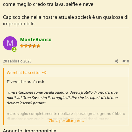
come meglio credo tra lava, selfie e neve.
Capisco che nella nostra attuale società è un qualcosa di
improponibile.
MonteBianco
M
20 Febbraio 2025
#10
Wombat ha scritto:
E' vero che ora è così:
"
una situazione come quella odierna, dove il fratello di uno dei due
morti sul Gran Sasso ha il coraggio di dire che la colpa è di chi non
doveva lasciarli partire
"
ma io voglio completamente ribaltare il paradigma: ognuno è libero
di andare dove vuole, una volta informato dei rischi, ma poi
Clicca per allargare...
NESSUNO DEVE AVERE ALCUNCHE' DA RECRIMINARE.
Appunto, improponibile.