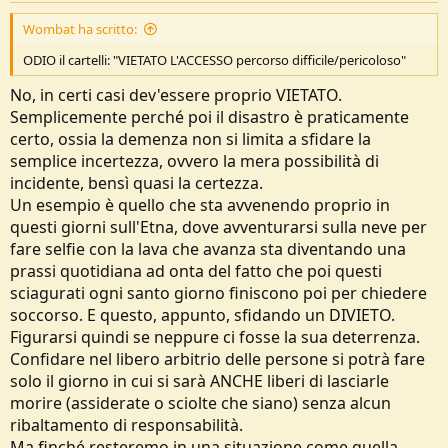
Wombat ha scritto:
ODIO il cartelli: "VIETATO L'ACCESSO percorso difficile/pericoloso"
No, in certi casi dev'essere proprio VIETATO.
Semplicemente perché poi il disastro è praticamente
certo, ossia la demenza non si limita a sfidare la
semplice incertezza, ovvero la mera possibilità di
incidente, bensì quasi la certezza.
Un esempio è quello che sta avvenendo proprio in
questi giorni sull'Etna, dove avventurarsi sulla neve per
fare selfie con la lava che avanza sta diventando una
prassi quotidiana ad onta del fatto che poi questi
sciagurati ogni santo giorno finiscono poi per chiedere
soccorso. E questo, appunto, sfidando un DIVIETO.
Figurarsi quindi se neppure ci fosse la sua deterrenza.
Confidare nel libero arbitrio delle persone si potrà fare
solo il giorno in cui si sarà ANCHE liberi di lasciarle
morire (assiderate o sciolte che siano) senza alcun
ribaltamento di responsabilità.
Ma finché resteremo in una situazione come quella