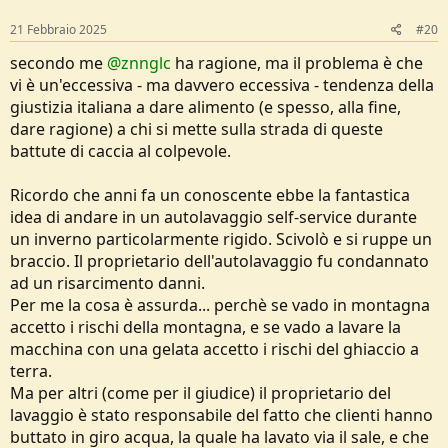
n
s
21 Febbraio 2025
#20
:
secondo me
@znnglc
ha ragione, ma il problema è che
vi è un'eccessiva - ma davvero eccessiva - tendenza della
giustizia italiana a dare alimento (e spesso, alla fine,
dare ragione) a chi si mette sulla strada di queste
battute di caccia al colpevole.
Ricordo che anni fa un conoscente ebbe la fantastica
idea di andare in un autolavaggio self-service durante
un inverno particolarmente rigido. Scivolò e si ruppe un
braccio. Il proprietario dell'autolavaggio fu condannato
ad un risarcimento danni.
Per me la cosa è assurda... perchè se vado in montagna
accetto i rischi della montagna, e se vado a lavare la
macchina con una gelata accetto i rischi del ghiaccio a
terra.
Ma per altri (come per il giudice) il proprietario del
lavaggio è stato responsabile del fatto che clienti hanno
buttato in giro acqua, la quale ha lavato via il sale, e che