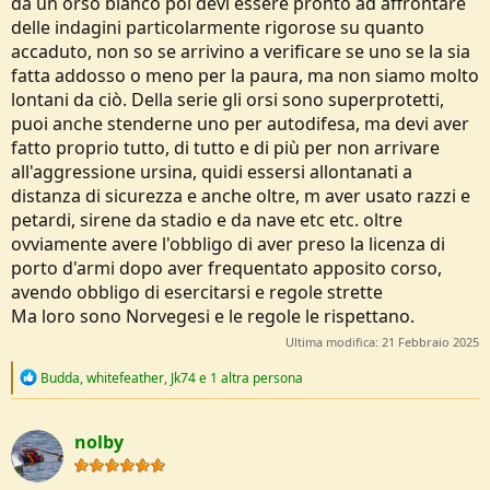
da un orso bianco poi devi essere pronto ad affrontare
delle indagini particolarmente rigorose su quanto
accaduto, non so se arrivino a verificare se uno se la sia
fatta addosso o meno per la paura, ma non siamo molto
lontani da ciò. Della serie gli orsi sono superprotetti,
puoi anche stenderne uno per autodifesa, ma devi aver
fatto proprio tutto, di tutto e di più per non arrivare
all'aggressione ursina, quidi essersi allontanati a
distanza di sicurezza e anche oltre, m aver usato razzi e
petardi, sirene da stadio e da nave etc etc. oltre
ovviamente avere l'obbligo di aver preso la licenza di
porto d'armi dopo aver frequentato apposito corso,
avendo obbligo di esercitarsi e regole strette
Ma loro sono Norvegesi e le regole le rispettano.
Ultima modifica:
21 Febbraio 2025
R
Budda
,
whitefeather
,
Jk74
e 1 altra persona
e
a
c
nolby
t
i
o