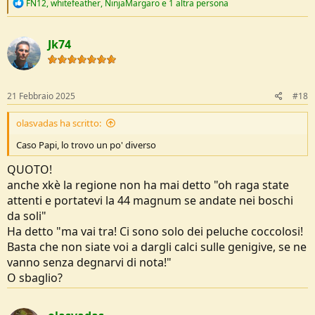
R
FN12
,
whitefeather
,
NinjaMargaro
e 1 altra persona
e
a
c
Jk74
t
i
o
n
s
21 Febbraio 2025
#18
:
olasvadas ha scritto:
Caso Papi, lo trovo un po' diverso
QUOTO!
anche xkè la regione non ha mai detto "oh raga state
attenti e portatevi la 44 magnum se andate nei boschi
da soli"
Ha detto "ma vai tra! Ci sono solo dei peluche coccolosi!
Basta che non siate voi a dargli calci sulle genigive, se ne
vanno senza degnarvi di nota!"
O sbaglio?