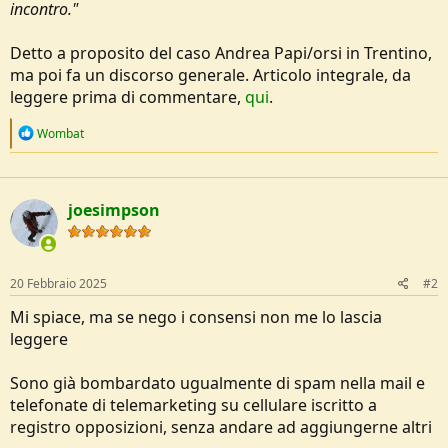
incontro."
o
n
e
Detto a proposito del caso Andrea Papi/orsi in Trentino,
ma poi fa un discorso generale. Articolo integrale, da
leggere prima di commentare,
qui
.
R
Wombat
e
a
c
t
joesimpson
i
o
n
s
:
20 Febbraio 2025
#2
Mi spiace, ma se nego i consensi non me lo lascia
leggere
Sono già bombardato ugualmente di spam nella mail e
telefonate di telemarketing su cellulare iscritto a
registro opposizioni, senza andare ad aggiungerne altri