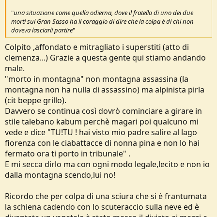
"
una situazione come quella odierna, dove il fratello di uno dei due
morti sul Gran Sasso ha il coraggio di dire che la colpa è di chi non
doveva lasciarli partire
"
Colpito ,affondato e mitragliato i superstiti (atto di
clemenza...) Grazie a questa gente qui stiamo andando
male.
"morto in montagna" non montagna assassina (la
montagna non ha nulla di assassino) ma alpinista pirla
(cit beppe grillo).
Davvero se continua così dovrò cominciare a girare in
stile talebano kabum perchè magari poi qualcuno mi
vede e dice "TU!TU ! hai visto mio padre salire al lago
fiorenza con le ciabattacce di nonna pina e non lo hai
fermato ora ti porto in tribunale" .
E mi secca dirlo ma con ogni modo legale,lecito e non io
dalla montagna scendo,lui no!
Ricordo che per colpa di una sciura che si è frantumata
la schiena cadendo con lo scuteraccio sulla neve ed è