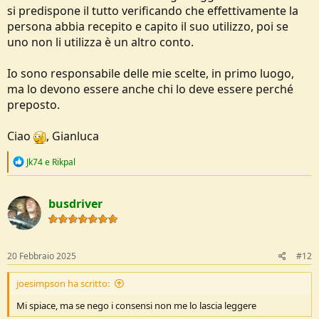
si predispone il tutto verificando che effettivamente la
persona abbia recepito e capito il suo utilizzo, poi se
uno non li utilizza è un altro conto.
Io sono responsabile delle mie scelte, in primo luogo,
ma lo devono essere anche chi lo deve essere perché
preposto.
Ciao
, Gianluca
R
Jk74
e
Rikpal
e
a
c
busdriver
t
i
o
n
s
20 Febbraio 2025
#12
:
joesimpson ha scritto:
Mi spiace, ma se nego i consensi non me lo lascia leggere