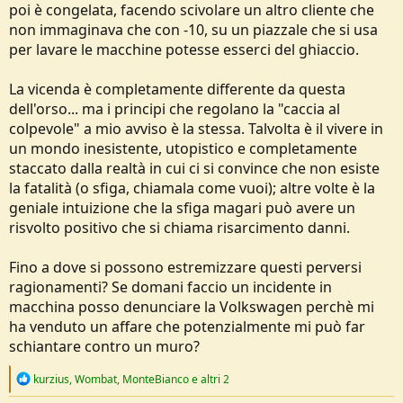
poi è congelata, facendo scivolare un altro cliente che
non immaginava che con -10, su un piazzale che si usa
per lavare le macchine potesse esserci del ghiaccio.
La vicenda è completamente differente da questa
dell'orso... ma i principi che regolano la "caccia al
colpevole" a mio avviso è la stessa. Talvolta è il vivere in
un mondo inesistente, utopistico e completamente
staccato dalla realtà in cui ci si convince che non esiste
la fatalità (o sfiga, chiamala come vuoi); altre volte è la
geniale intuizione che la sfiga magari può avere un
risvolto positivo che si chiama risarcimento danni.
Fino a dove si possono estremizzare questi perversi
ragionamenti? Se domani faccio un incidente in
macchina posso denunciare la Volkswagen perchè mi
ha venduto un affare che potenzialmente mi può far
schiantare contro un muro?
R
kurzius
,
Wombat
,
MonteBianco
e altri 2
e