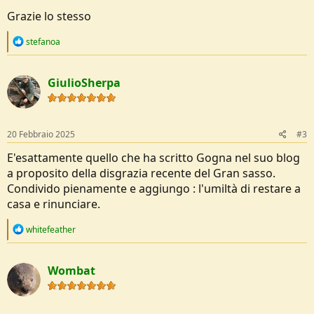
Grazie lo stesso
R
stefanoa
e
a
c
GiulioSherpa
t
i
o
n
s
20 Febbraio 2025
#3
:
E'esattamente quello che ha scritto Gogna nel suo blog
a proposito della disgrazia recente del Gran sasso.
Condivido pienamente e aggiungo : l'umiltà di restare a
casa e rinunciare.
R
whitefeather
e
a
c
Wombat
t
i
o
n