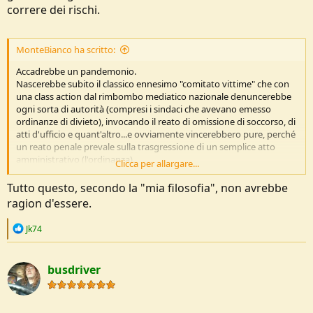
correre dei rischi.
MonteBianco ha scritto:
Accadrebbe un pandemonio.
Nascerebbe subito il classico ennesimo "comitato vittime" che con
una class action dal rimbombo mediatico nazionale denuncerebbe
ogni sorta di autorità (compresi i sindaci che avevano emesso
ordinanze di divieto), invocando il reato di omissione di soccorso, di
atti d'ufficio e quant'altro...e ovviamente vincerebbero pure, perché
un reato penale prevale sulla trasgressione di un semplice atto
amministrativo (l'ordinanza).
Clicca per allargare...
Quindi di che parliamo ?
Tutto questo, secondo la "mia filosofia", non avrebbe
ragion d'essere.
R
Jk74
e
a
c
busdriver
t
i
o
n