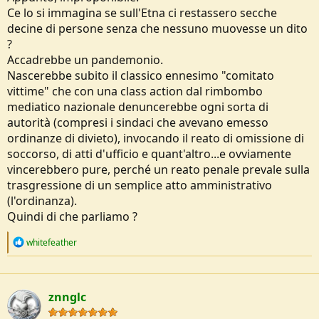
Vorrei essere libero di salire sull'Etna e di ammazzarmi come meglio
Ce lo si immagina se sull'Etna ci restassero secche
credo tra lava, selfie e neve.
decine di persone senza che nessuno muovesse un dito
?
Capisco che nella nostra attuale società è un qualcosa di
improponibile.
Accadrebbe un pandemonio.
Nascerebbe subito il classico ennesimo "comitato
vittime" che con una class action dal rimbombo
mediatico nazionale denuncerebbe ogni sorta di
autorità (compresi i sindaci che avevano emesso
ordinanze di divieto), invocando il reato di omissione di
soccorso, di atti d'ufficio e quant'altro...e ovviamente
vincerebbero pure, perché un reato penale prevale sulla
trasgressione di un semplice atto amministrativo
(l'ordinanza).
Quindi di che parliamo ?
R
whitefeather
e
a
c
t
znnglc
i
o