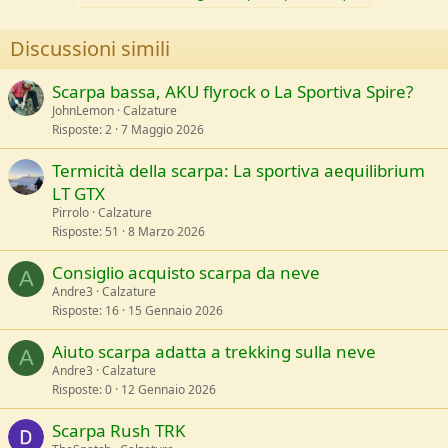
e
Discussioni simili
Scarpa bassa, AKU flyrock o La Sportiva Spire?
JohnLemon
Calzature
Risposte
2
7 Maggio 2026
Termicità della scarpa: La sportiva aequilibrium
LT GTX
Pirrolo
Calzature
Risposte
51
8 Marzo 2026
Consiglio acquisto scarpa da neve
A
Andre3
Calzature
Risposte
16
15 Gennaio 2026
Aiuto scarpa adatta a trekking sulla neve
A
Andre3
Calzature
Risposte
0
12 Gennaio 2026
Scarpa Rush TRK