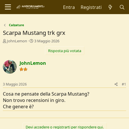
Entra
Registrati
Calzature
Scarpa Mustang trk grx
C
D
JohnLemon
3 Maggio 2026
r
a
Risposta più votata
e
t
a
a
t
d
JohnLemon
o
i
r
I
e
n
D
i
3 Maggio 2026
#1
i
z
s
i
Cosa ne pensate della Scarpa Mustang?
c
o
Non trovo recensioni in giro.
u
Che genere è?
s
s
i
o
Devi accedere o registrarti per rispondere qui.
n