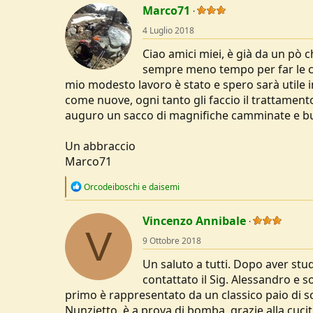
Marco71
u
s
4 Luglio 2018
s
i
Ciao amici miei, è già da un pò c
o
sempre meno tempo per far le co
n
mio modesto lavoro è stato e spero sarà utile in
e
come nuove, ogni tanto gli faccio il trattamento 
auguro un sacco di magnifiche camminate e buo
Un abbraccio
Marco71
R
Orcodeiboschi
e
daisemi
e
a
c
Vincenzo Annibale
V
t
9 Ottobre 2018
i
o
Un saluto a tutti. Dopo aver stud
n
s
contattato il Sig. Alessandro e s
:
primo è rappresentato da un classico paio di s
Nunzietto, è a prova di bomba, grazie alla cucit