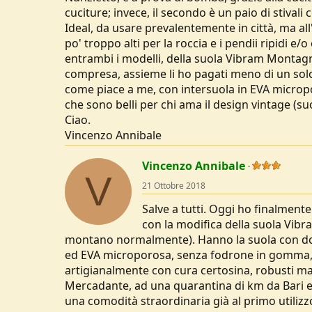
cuciture; invece, il secondo è un paio di stivali
Ideal, da usare prevalentemente in città, ma al
po' troppo alti per la roccia e i pendii ripidi e/
entrambi i modelli, della suola Vibram Montagna
compresa, assieme li ho pagati meno di un sol
come piace a me, con intersuola in EVA micropo
che sono belli per chi ama il design vintage (s
Ciao.
Vincenzo Annibale
Vincenzo Annibale
V
21 Ottobre 2018
Salve a tutti. Oggi ho finalment
con la modifica della suola Vib
montano normalmente). Hanno la suola con dopp
ed EVA microporosa, senza fodrone in gomma, in
artigianalmente con cura certosina, robusti ma s
Mercadante, ad una quarantina di km da Bari e
una comodità straordinaria già al primo utiliz