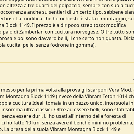
 con altezza a tre quarti del polpaccio, sempre con suola cuci
l'occorrenza anche su sentieri di un certo tipo, sebbene sia
o erbosi. La modifica che ho richiesto è stata il montaggio, su
 Block 1149. Il prezzo è a dir poco strepitoso; modifica
o paio di Zamberlan con cucitura norvegese. Oltre tutto so
rosa e poi sono davvero belli, il che certo non guasta. Dic
uola cucita, pelle, senza fodrone in gomma).
e messo per la prima volta alla prova gli scarponi Vera Mod.
ram Montagna Block 1149 (invece della Vibram Teton 1014 c
ia cucitura Ideal, tomaia in un pezzo unico, intersuola in
somma ultra classici. Oltre ad essere belli, sono stati fabb
enza essere duri. Li ho usati all'interno della foresta di
 ci ho fatto 10 km, senza avere il benché minimo problema,
zo. La presa della suola Vibram Montagna Block 1149 è