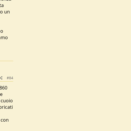
ta
no un
no
iamo
#84
 860
he
 cuoio
ricati
 con