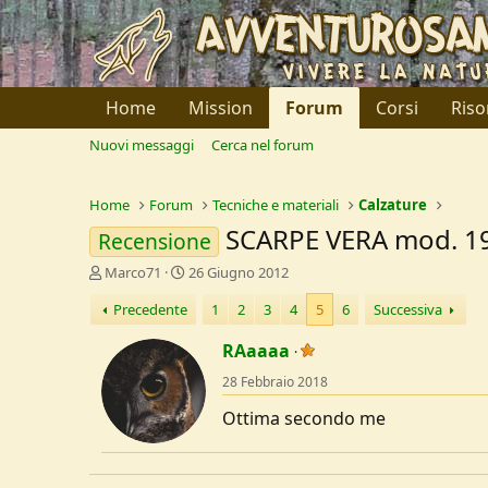
Home
Mission
Forum
Corsi
Riso
Nuovi messaggi
Cerca nel forum
Home
Forum
Tecniche e materiali
Calzature
SCARPE VERA mod. 
Recensione
C
D
Marco71
26 Giugno 2012
r
a
Precedente
1
2
3
4
5
6
Successiva
e
t
a
a
RAaaaa
t
d
o
i
28 Febbraio 2018
r
I
e
n
Ottima secondo me
D
i
i
z
s
i
c
o