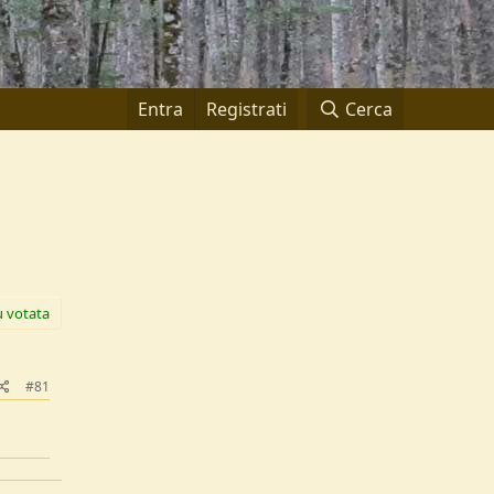
Entra
Registrati
Cerca
ù votata
#81