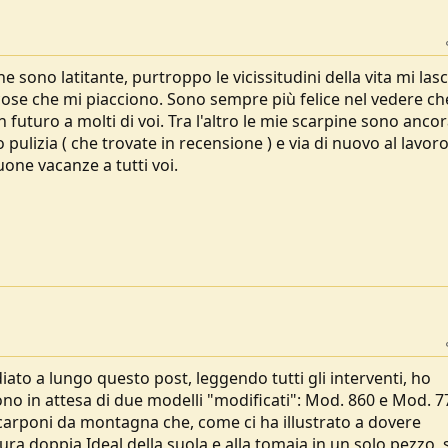
he sono latitante, purtroppo le vicissitudini della vita mi las
se che mi piacciono. Sono sempre più felice nel vedere che
 futuro a molti di voi. Tra l'altro le mie scarpine sono anco
pulizia ( che trovate in recensione ) e via di nuovo al lavoro
ne vacanze a tutti voi.
iato a lungo questo post, leggendo tutti gli interventi, ho
ono in attesa di due modelli "modificati": Mod. 860 e Mod. 77
carponi da montagna che, come ci ha illustrato a dovere
ura doppia Ideal della suola e alla tomaia in un solo pezzo,