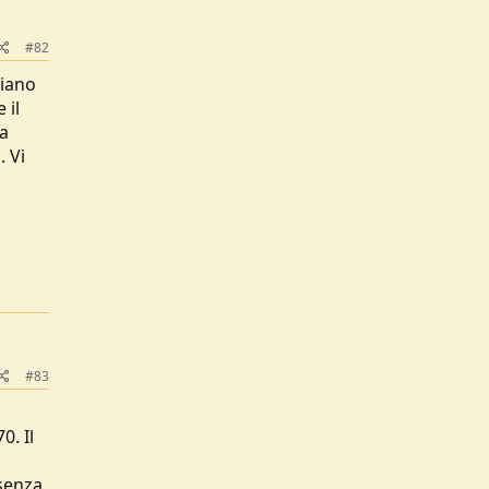
#82
ciano
 il
ra
. Vi
#83
0. Il
 senza