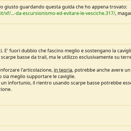
tavo giusto guardando questa guida che ho appena trovato:
/xf/...-da-escursionismo-ed-evitare-le-vesciche.317/
, maga
. E' fuori dubbio che fascino meglio e sostengano la cavigli
arpe basse da trail, ma le utilizzo esclusivamente su terr
inforzare l'articolazione,
in teoria
, potrebbe anche avere un
o sia meglio supportare le caviglie.
un infortunio, il rientro usando scarpe basse potrebbe ess
zione.