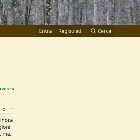
Entra
Registrati
Cerca
ù votata
#1
finora
gioni
, ma,