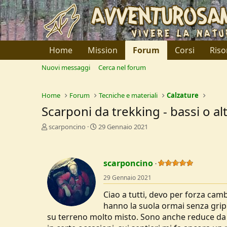
Home
Mission
Forum
Corsi
Riso
Nuovi messaggi
Cerca nel forum
Home
Forum
Tecniche e materiali
Calzature
Scarponi da trekking - bassi o alt
C
D
scarponcino
29 Gennaio 2021
r
a
e
t
a
a
scarponcino
t
d
o
i
29 Gennaio 2021
r
I
e
n
Ciao a tutti, devo per forza camb
D
i
hanno la suola ormai senza grip.
i
z
su terreno molto misto. Sono anche reduce da u
s
i
c
o