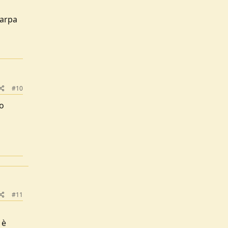
carpa
#10
no
#11
 è