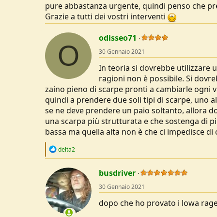
pure abbastanza urgente, quindi penso che pren
Grazie a tutti dei vostri interventi
odisseo71
O
30 Gennaio 2021
In teoria si dovrebbe utilizzare
ragioni non è possibile. Si dovr
zaino pieno di scarpe pronti a cambiarle ogni vo
quindi a prendere due soli tipi di scarpe, uno 
se ne deve prendere un paio soltanto, allora dov
una scarpa più strutturata e che sostenga di pi
bassa ma quella alta non è che ci impedisce d
R
delta2
e
a
c
busdriver
t
30 Gennaio 2021
i
o
dopo che ho provato i lowa rager
n
s