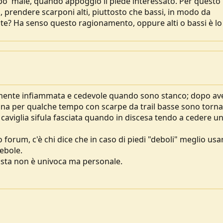
n po' male, quando appoggio il piede interessato. Per questo
 prendere scarponi alti, piuttosto che bassi, in modo da
dite? Ha senso questo ragionamento, oppure alti o bassi è lo
camente infiammata e cedevole quando sono stanco; dopo av
a per qualche tempo con scarpe da trail basse sono torna
 caviglia sifula fasciata quando in discesa tendo a cedere u
forum, c'è chi dice che in caso di piedi "deboli" meglio usa
ebole.
sposta non è univoca ma personale.