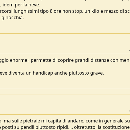
, idem per la neve.
ercorsi lunghissimi tipo 8 ore non stop, un kilo e mezzo di s
e ginocchia.
taggio enorme : permette di coprire grandi distanze con me
la neve diventa un handicap anche piuttosto grave.
, ma sulle pietraie mi capita di andare, come in generale su
osti su pendii piuttosto ripidi.... oltretutto, la sostituzione