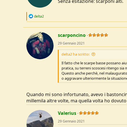
Senza esitazione: scarponi alti.
n
s
:
R
delta2
e
a
c
t
scarponcino
i
o
29 Gennaio 2021
n
s
delta2 ha scritto:
:
Il fatto che le scarpe basse possano aiut
pratica, su terreni scoscesi ritengo sia 
Questo anche perchè, nel malaugurato c
o aggravare ulteriormente la situazion
Quando mi sono infortunato, avevo i bastoncin
millemila altre volte, ma quella volta ho dovuto
Valerius
29 Gennaio 2021