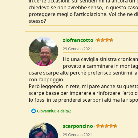
in certe occasioni, sui sentieri mi fa ancora u
u
chiedevo se non avrebbe senso, in questo caso,
s
proteggere meglio l'articolazione. Voi che ne 
s
stesso?
i
o
n
e
ziofrancotto
29 Gennaio 2021
Ho una caviglia sinistra croni
provato a camminare in montagn
usare scarpe alte perchè preferisco sentirmi la
con l'appoggio.
Però leggendo in rete, mi pare anche su questo 
scarpe basse per imparare a rinforzare l'arto d
Io fossi in te prenderei scarponi alti ma la ri
R
Giovanni66
e
delta2
e
a
c
scarponcino
t
29 Gennaio 2021
i