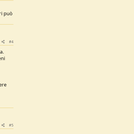
ri può
#4
a.
eni
ere
#5