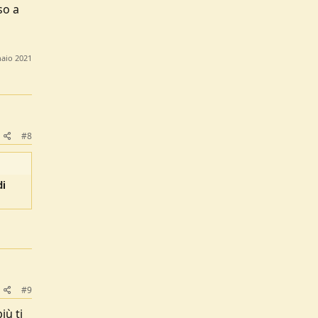
so a
aio 2021
#8
di
#9
iù ti