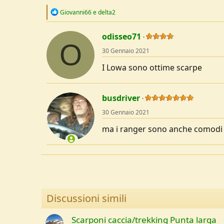
:
R
Giovanni66
e
delta2
e
a
c
odisseo71
O
t
30 Gennaio 2021
i
o
I Lowa sono ottime scarpe
n
s
:
busdriver
30 Gennaio 2021
ma i ranger sono anche comodi e
Discussioni simili
Scarponi caccia/trekking Punta larga