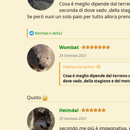
Cosa é meglio dipende dal terreno
seconda di dove vado ,della sta
Se però vuoi un solo paio per tutto allora pren
R
Wombat
e
delta2
e
a
c
Wombat
t
29 Gennaio 2021
i
o
n
Valerius ha scritto:
s
:
Cosa é meglio dipende dal terreno ch
dove vado ,della stagione e del met
Quoto
Heimdal
29 Gennaio 2021
secondo me più è impegnativa, più 