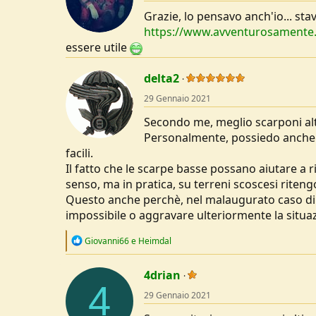
o
Grazie, lo pensavo anch'io... s
n
s
https://www.avventurosamente.it
:
essere utile
delta2
29 Gennaio 2021
Secondo me, meglio scarponi alti
Personalmente, possiedo anche sc
facili.
Il fatto che le scarpe basse possano aiutare a r
senso, ma in pratica, su terreni scoscesi riteng
Questo anche perchè, nel malaugurato caso di 
impossibile o aggravare ulteriormente la situa
R
Giovanni66
e
Heimdal
e
a
c
4drian
4
t
29 Gennaio 2021
i
o