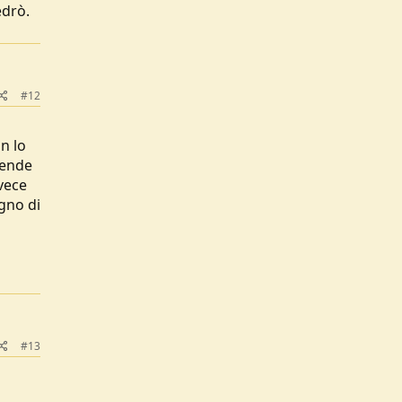
edrò.
#12
n lo
tende
nvece
ogno di
#13