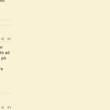
 mi
#2
er
to ad
n pò
re
#3