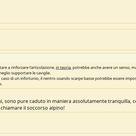
are a rinforzare l'articolazione,
in teoria
, potrebbe anche avere un senso, ma
meglio supportare le caviglie.
aso di un infortunio, il rientro usando scarpe basse potrebbe essere impos
e.
i, sono pure caduto in maniera assolutamente tranquilla, 
 chiamare il soccorso alpino!