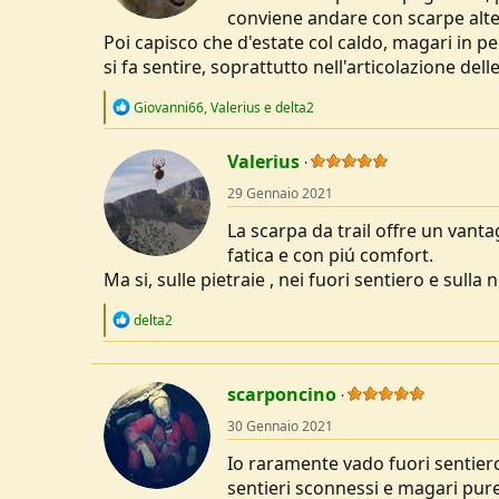
conviene andare con scarpe alte
Poi capisco che d'estate col caldo, magari in p
si fa sentire, soprattutto nell'articolazione dell
R
Giovanni66
,
Valerius
e
delta2
e
a
c
Valerius
t
29 Gennaio 2021
i
o
La scarpa da trail offre un van
n
s
fatica e con piú comfort.
:
Ma si, sulle pietraie , nei fuori sentiero e sul
R
delta2
e
a
c
t
scarponcino
i
o
30 Gennaio 2021
n
s
Io raramente vado fuori sentiero
:
sentieri sconnessi e magari pure p