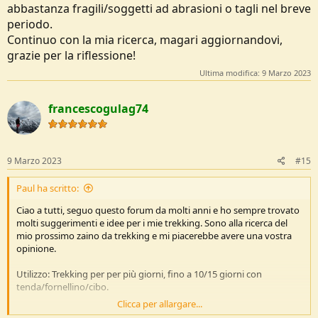
abbastanza fragili/soggetti ad abrasioni o tagli nel breve
periodo.
Continuo con la mia ricerca, magari aggiornandovi,
grazie per la riflessione!
Ultima modifica:
9 Marzo 2023
francescogulag74
9 Marzo 2023
#15
Paul ha scritto:
Ciao a tutti, seguo questo forum da molti anni e ho sempre trovato
molti suggerimenti e idee per i mie trekking. Sono alla ricerca del
mio prossimo zaino da trekking e mi piacerebbe avere una vostra
opinione.
Utilizzo: Trekking per per più giorni, fino a 10/15 giorni con
tenda/fornellino/cibo.
Clicca per allargare...
Caratteristiche ricercate: Volume sui 55/60L, punti chiave per me