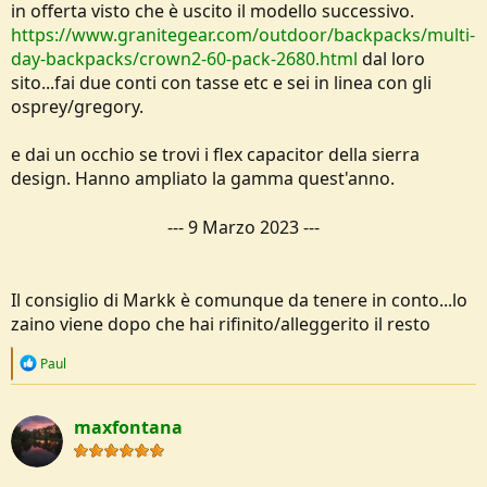
in offerta visto che è uscito il modello successivo.
https://www.granitegear.com/outdoor/backpacks/multi-
day-backpacks/crown2-60-pack-2680.html
dal loro
sito...fai due conti con tasse etc e sei in linea con gli
osprey/gregory.
e dai un occhio se trovi i flex capacitor della sierra
design. Hanno ampliato la gamma quest'anno.
---
9 Marzo 2023
---
Il consiglio di Markk è comunque da tenere in conto...lo
zaino viene dopo che hai rifinito/alleggerito il resto
R
Paul
e
a
c
maxfontana
t
i
o
n