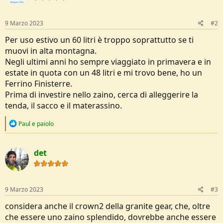
9 Marzo 2023
#2
Per uso estivo un 60 litri è troppo soprattutto se ti
muovi in alta montagna.
Negli ultimi anni ho sempre viaggiato in primavera e in
estate in quota con un 48 litri e mi trovo bene, ho un
Ferrino Finisterre.
Prima di investire nello zaino, cerca di alleggerire la
tenda, il sacco e il materassino.
R
Paul
e
paiolo
e
a
c
det
t
i
o
n
s
9 Marzo 2023
#3
:
considera anche il crown2 della granite gear, che, oltre
che essere uno zaino splendido, dovrebbe anche essere