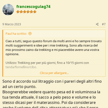
francescogulag74
9 Marzo 2023
#7
Paul ha scritto:
Ciao a tutti, seguo questo forum da molti anni e ho sempre trovato
molti suggerimenti e idee per i mie trekking. Sono alla ricerca del
mio prossimo zaino da trekking e mi piacerebbe avere una vostra
opinione.
Utilizzo: Trekking per per più giorni, fino a 10/15 giorni con
tenda/fornellino/cibo.
Clicca per allargare...
Caratteristiche ricercate: Volume sui 55/60L, punti chiave per me
sono buona resistenza e possibilmente con un sistema del dorso
Sono d accordo sul litraggio con i pareri degli altri fino
regolabile e buona traspirabilità dato l'utilizzo più frequente in
ad un certo punto.
estate.
Bisognerebbe vedere quanto pesa ed è voluminosa la
tua tenda attuale, il sacco a pelo peso e volume e lo
Attività praticata: Principalmente un utilizzo per 3 stagioni escluso
l'inverno. Altitudini varie, dai 1000m a max 3000m.
stesso dicasi per il materassino. Poi da considerare
anche il volume dell altra attrezzatura più che il peso.