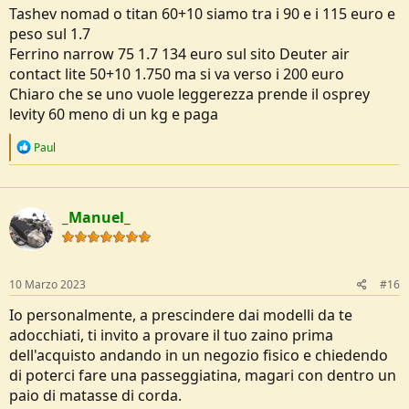
sono buona resistenza e possibilmente con un sistema del dorso
Tashev nomad o titan 60+10 siamo tra i 90 e i 115 euro e
regolabile e buona traspirabilità dato l'utilizzo più frequente in
peso sul 1.7
estate.
Ferrino narrow 75 1.7 134 euro sul sito Deuter air
contact lite 50+10 1.750 ma si va verso i 200 euro
Attività praticata: Principalmente un utilizzo per 3 stagioni escluso
l'inverno. Altitudini varie, dai 1000m a max 3000m.
Chiaro che se uno vuole leggerezza prende il osprey
levity 60 meno di un kg e paga
Esperienza e corporatura: Ho solo avuto un paio di zaini, uno dei
primi 60L forclaz della decathlon ormai fuori produzione da anni e
R
Paul
un Osprey Rook 50L con il quale ho fatto la maggior parte dei miei
e
trekking. Altezza 1.78 e corporatura media sui 70kg.
a
c
t
Budget: 120/150€, max 180€.
_Manuel_
i
o
Prodotti già individuati: Recentemente sto modificando la mia
n
attrezzatura per uno stile più ultralight, di conseguenza le mie
s
ricerche sono andate in quella direzione con zaini con un peso
:
10 Marzo 2023
#16
inferiore ai 2kg. Dopo svariate ricerche, recensioni, video etc. la
scelta dei possibili zaini si è ridotta principalmente a:
Io personalmente, a prescindere dai modelli da te
adocchiati, ti invito a provare il tuo zaino prima
-Osprey Exos 58 (la nuova versione con il ritorno della cintura in vita
dell'acquisto andando in un negozio fisico e chiedendo
con tasche), trovato sui 160€
https://www.ospreyeurope.com/shop/it_it/osprey-exos-58-s22
di poterci fare una passeggiatina, magari con dentro un
un paio di punti a suo sfavore sono l'assenza di cerniere nella parte
paio di matasse di corda.
centrale dello zaino, quindi unica apertura dall'alto e varie (ma non