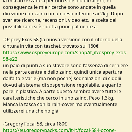
la mia attrezzatura per uno stile più ultralight, di
conseguenza le mie ricerche sono andate in quella
direzione con zaini con un peso inferiore ai 2kg. Dopo
svariate ricerche, recensioni, video etc. la scelta dei
possibili zaini si è ridotta principalmente a:
-Osprey Exos 58 (la nuova versione con il ritorno della
cintura in vita con tasche), trovato sui 160€
https://www.ospreyeurope.com/shop/it_it/osprey-exos-
58-s22
un paio di punti a suo sfavore sono l'assenza di cerniere
nella parte centrale dello zaino, quindi unica apertura
dall'alto e varie (ma non poche) segnalazioni di cigolii
dovuti al sistema di sospensione regolabile, a quanto
pare in plastica. A parte questo sembra avere tutte le
caratteristiche che cerco in uno zaino. Peso 1.3kg.
Manca la tasca con la rain-cover ma eventualmente
utilizzerei una che ho già.
-Gregory Focal 58, circa 180€
https://eu.gregorypacks.com/it-it/focal-58-l-ozone-