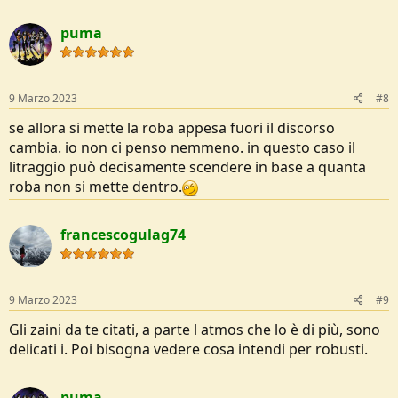
puma
). Il ragazzo nella recensione video lamenta una poca traspirabilità
9 Marzo 2023
#8
dello schienale soprattutto in giornate calde. A parte questo
sembrerebbe essere un'ottima alternativa. Materiali fino a 420/750D
se allora si mette la roba appesa fuori il discorso
in Poliestere.
cambia. io non ci penso nemmeno. in questo caso il
litraggio può decisamente scendere in base a quanta
-Osprey Atmos AG LT 50 o 65L, 190/200€
https://www.ospreyeurope.com/shop/it_it/osprey-atmos-ag-lt-65-
roba non si mette dentro.
s23
Nuovo arrivato dell'azienda Osprey, il più costoso tra quelli
menzionati e il più "pesante" con 1.9kg.
francescogulag74
Quest'ultimo sembra avere una marcia in più, sarà dovuto alla fama
del marchio. Materiale Nylon riciclato 210D, cerniere laterali, sistema
di regolazione uguale(?) a quello dell' Exos 58. Sembra un buon
prodotto, le recensioni sembrano altrettanto buone e dalla fattura
9 Marzo 2023
#9
in generale più resistente di un normale ultralight con possibilità di
carico maggiori.
Gli zaini da te citati, a parte l atmos che lo è di più, sono
delicati i. Poi bisogna vedere cosa intendi per robusti.
Per concludere, L'exos è quello che mi piace di più tra tutti, sarebbe
interessante capire quanto il Salewa trek Mate sia competitivo.
puma