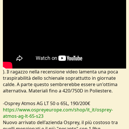
). Il ragazzo nella recensione video lamenta una poca
traspirabilità dello schienale soprattutto in giornate
calde. A parte questo sembrerebbe essere un'ottima
alternativa. Materiali fino a 420/750D in Poliestere.
-Osprey Atmos AG LT 50 o 65L, 190/200€
https://www.ospreyeurope.com/shop/it_it/osprey-
atmos-ag-lt-65-s23
Nuovo arrivato dell'azienda Osprey, il più costoso tra
quelli menzionati e il più "pesante" con 1.9kg.