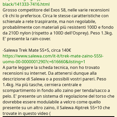
black/141333-7416.html
Grosso competitore del Exos 58, nelle varie recensioni
c'è chi lo preferisce. Circa le stesse caratteristiche con
schienale a rete traspirante, ma non regolabile,
probabilmente con materiali più resistenti 100D e fondo
da 210D nylon (rispetto a 100D dell'Osprey). Peso 1.3kg.
E' presente la rain-cover.
-Salewa Trek Mate 55+5, circa 140€
https://www.salewa.com/it-it/trek-mate-zaino-555l-
uomo-00-0000001290?c=616660&listing=1
A parte leggere la scheda tecnica, non ho trovato
recensioni su internet. Da attenersi dunque alla
descrizione di Salewa o a possibili vostri pareri. Peso
1.4kg. Ha più tasche, cerniera centrale e
scompartimento in fondo allo zaino per tenda/sacco a
pelo. E' presente un sistema di regolazione del torso che
dovrebbe essere modulabile a velcro come quello
presente su un altro zaino, il Salewa Alptrek 55+10 che
trovate in questo video (