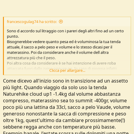
francescogulag74 ha scritto:
Sono d accordo sul litraggio con i pareri degli altri fino ad un certo
punto.
Bisognerebbe vedere quanto pesa ed è voluminosa la tua tenda
attuale, il sacco a pelo peso e volume e lo stesso dicasi per il
materassino. Poi da considerare anche il volume dell altra
attrezzatura più che il peso.
Poi altra cosa da considerare è se hai intenzione di avere roba
attaccata fuori dallo zaino oppure no. In caso di pioggia infatti
Clicca per allargare...
dovresti prevedere una Rain cover spesso più ampia di quella in
dotazione altrimenti non riusciresti a coprire tutto. Inoltre la roba
Come dicevo all'inizio sono in transizione ad un assetto
appesa fuori se non sistemata bene può sbilanciarti ( ma se fai bene
più light. Quando viaggio da solo uso la tenda
lo zaino puoi evitare questo problema) ma soprattutto c'è il rischio
Naturehike cloud up1 -1.4kg dal volume abbastanza
di impigliarsi durante la marcia se fai sentieri strettini. Sono eventi
compresso, materassino sea to summit -400gr, volume
rari ma c'è gente che si è ammazzata o si è fatta male per questo.
Poi bisogna vedere che budget hai per cambiare eventualmente
poco più una lattina da 33cl, sacco a pelo Vaude, volume
tenda, sacco, materassino. Spesso light significa soldi.
generoso nonostante la sacca di compressione e peso
Potresti tenerti il Rook 50 e cambiare l attrezzatura. Ma anche lì
oltre 1kg, quest'ultimo da cambiare prossimamente(!)
spenderesti certamente molto più che comprare uno zaino più
sebbene regga anche con temperature più basse.
grande. Dall' altro canto se hai ancora il Rook 50 che senso avrebbe
Esempio banale, l'estate scorsa sulle dolomiti una notte
comprare un 58-60.? Con 8-10 litri in più non è che cambia molto.