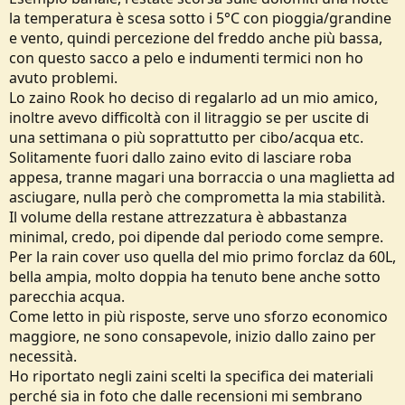
Se non hai più il Rook le cose cambiano.
la temperatura è scesa sotto i 5°C con pioggia/grandine
Ai litraggio indicati un risparmio di 3 etti sullo zaino non ti cambia la
e vento, quindi percezione del freddo anche più bassa,
vita perché lo zaino è 1 oggetto unico. Al massimo potresti arrivare
con questo sacco a pelo e indumenti termici non ho
a risparmiare mezzo kg. Tutta l attrezzatura invece comprende molti
avuto problemi.
oggetti e limando il peso su ogni oggetto alla fine otterresti una
riduzione maggiore sul peso globale.
Lo zaino Rook ho deciso di regalarlo ad un mio amico,
Come dicevo prima bisogna vedere se si tratta di voler limare sul
inoltre avevo difficoltà con il litraggio se per uscite di
volume, sul peso o su entrambi.
una settimana o più soprattutto per cibo/acqua etc.
Dopo tutte queste chiacchiere si può puntare a cercare un modello.
Solitamente fuori dallo zaino evito di lasciare roba
Spesso ultralight anche negli zaini vuol dire durata minore a meno
appesa, tranne magari una borraccia o una maglietta ad
che tu non voglia spendere grosse cifre ma non mi pare che tu
voglia...
asciugare, nulla però che comprometta la mia stabilità.
Siccome hai scritto che cerchi uno zaino robusto ma light non credo
Il volume della restane attrezzatura è abbastanza
trovi a quei prezzi soddisfatte queste caratteristiche.
minimal, credo, poi dipende dal periodo come sempre.
Io per es ho un Tashev mount 60+10 pesa 2.0 kg ma è lo zaino più
Per la rain cover uso quella del mio primo forclaz da 60L,
robusto che abbia mai avuto al prezzo di un osprey da 25 litri.
Bisogna tagliarlo con delle forbici apposta o con un coltello molto
bella ampia, molto doppia ha tenuto bene anche sotto
appuntito e affilato per danneggiarlo.
parecchia acqua.
Come letto in più risposte, serve uno sforzo economico
maggiore, ne sono consapevole, inizio dallo zaino per
necessità.
Ho riportato negli zaini scelti la specifica dei materiali
perché sia in foto che dalle recensioni mi sembrano