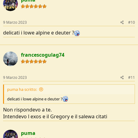
Grazie a chi risponderà e chi vorrà esprimere opinioni anche su altri
possibili zaini.
Buone passeggiate a tutti.
9 Marzo 2023
#10
delicati i lowe alpine e deuter ?
francescogulag74
9 Marzo 2023
#11
puma ha scritto:
delicati i lowe alpine e deuter ?
Non rispondevo a te.
Intendevo l exos e il Gregory e il salewa citati
puma