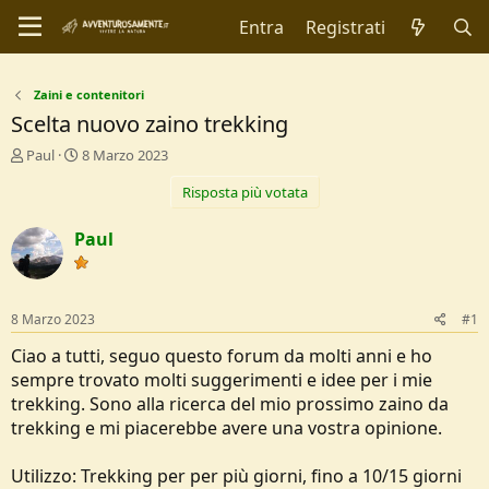
Entra
Registrati
Zaini e contenitori
Scelta nuovo zaino trekking
C
D
Paul
8 Marzo 2023
r
a
Risposta più votata
e
t
a
a
t
d
Paul
o
i
r
I
e
n
D
i
8 Marzo 2023
#1
i
z
s
i
Ciao a tutti, seguo questo forum da molti anni e ho
c
o
sempre trovato molti suggerimenti e idee per i mie
u
trekking. Sono alla ricerca del mio prossimo zaino da
s
trekking e mi piacerebbe avere una vostra opinione.
s
i
o
Utilizzo: Trekking per per più giorni, fino a 10/15 giorni
n