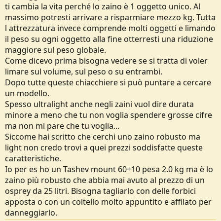
ti cambia la vita perché lo zaino è 1 oggetto unico. Al
7416.html
Grosso competitore del Exos 58, nelle varie recensioni c'è chi lo
massimo potresti arrivare a risparmiare mezzo kg. Tutta
preferisce. Circa le stesse caratteristiche con schienale a rete
l attrezzatura invece comprende molti oggetti e limando
traspirante, ma non regolabile, probabilmente con materiali più
il peso su ogni oggetto alla fine otterresti una riduzione
resistenti 100D e fondo da 210D nylon (rispetto a 100D dell'Osprey).
maggiore sul peso globale.
Peso 1.3kg. E' presente la rain-cover.
Come dicevo prima bisogna vedere se si tratta di voler
-Salewa Trek Mate 55+5, circa 140€
limare sul volume, sul peso o su entrambi.
https://www.salewa.com/it-it/trek-mate-zaino-555l-uomo-00-
Dopo tutte queste chiacchiere si può puntare a cercare
0000001290?c=616660&listing=1
un modello.
A parte leggere la scheda tecnica, non ho trovato recensioni su
Spesso ultralight anche negli zaini vuol dire durata
internet. Da attenersi dunque alla descrizione di Salewa o a possibili
vostri pareri. Peso 1.4kg. Ha più tasche, cerniera centrale e
minore a meno che tu non voglia spendere grosse cifre
scompartimento in fondo allo zaino per tenda/sacco a pelo. E'
ma non mi pare che tu voglia...
presente un sistema di regolazione del torso che dovrebbe essere
Siccome hai scritto che cerchi uno zaino robusto ma
modulabile a velcro come quello presente su un altro zaino, il
light non credo trovi a quei prezzi soddisfatte queste
Salewa Alptrek 55+10 che trovate in questo video (
caratteristiche.
Io per es ho un Tashev mount 60+10 pesa 2.0 kg ma è lo
zaino più robusto che abbia mai avuto al prezzo di un
osprey da 25 litri. Bisogna tagliarlo con delle forbici
apposta o con un coltello molto appuntito e affilato per
danneggiarlo.