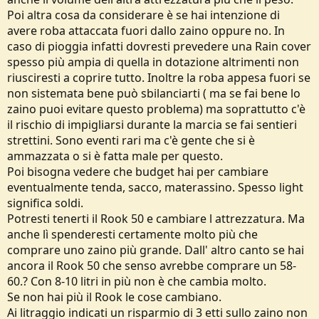
Esperienza e corporatura: Ho solo avuto un paio di zaini, uno dei
Poi altra cosa da considerare è se hai intenzione di
primi 60L forclaz della decathlon ormai fuori produzione da anni e
avere roba attaccata fuori dallo zaino oppure no. In
un Osprey Rook 50L con il quale ho fatto la maggior parte dei miei
caso di pioggia infatti dovresti prevedere una Rain cover
trekking. Altezza 1.78 e corporatura media sui 70kg.
spesso più ampia di quella in dotazione altrimenti non
Budget: 120/150€, max 180€.
riusciresti a coprire tutto. Inoltre la roba appesa fuori se
non sistemata bene può sbilanciarti ( ma se fai bene lo
Prodotti già individuati: Recentemente sto modificando la mia
zaino puoi evitare questo problema) ma soprattutto c'è
attrezzatura per uno stile più ultralight, di conseguenza le mie
ricerche sono andate in quella direzione con zaini con un peso
il rischio di impigliarsi durante la marcia se fai sentieri
inferiore ai 2kg. Dopo svariate ricerche, recensioni, video etc. la
strettini. Sono eventi rari ma c'è gente che si è
scelta dei possibili zaini si è ridotta principalmente a:
ammazzata o si è fatta male per questo.
Poi bisogna vedere che budget hai per cambiare
-Osprey Exos 58 (la nuova versione con il ritorno della cintura in vita
eventualmente tenda, sacco, materassino. Spesso light
con tasche), trovato sui 160€
https://www.ospreyeurope.com/shop/it_it/osprey-exos-58-s22
significa soldi.
un paio di punti a suo sfavore sono l'assenza di cerniere nella parte
Potresti tenerti il Rook 50 e cambiare l attrezzatura. Ma
centrale dello zaino, quindi unica apertura dall'alto e varie (ma non
anche lì spenderesti certamente molto più che
poche) segnalazioni di cigolii dovuti al sistema di sospensione
comprare uno zaino più grande. Dall' altro canto se hai
regolabile, a quanto pare in plastica. A parte questo sembra avere
tutte le caratteristiche che cerco in uno zaino. Peso 1.3kg. Manca la
ancora il Rook 50 che senso avrebbe comprare un 58-
tasca con la rain-cover ma eventualmente utilizzerei una che ho già.
60.? Con 8-10 litri in più non è che cambia molto.
Se non hai più il Rook le cose cambiano.
-Gregory Focal 58, circa 180€
Ai litraggio indicati un risparmio di 3 etti sullo zaino non
https://eu.gregorypacks.com/it-it/focal-58-l-ozone-black/141333-