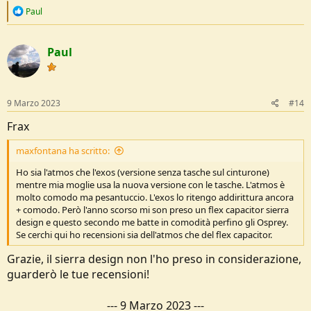
R
Paul
e
a
c
Paul
t
i
o
n
s
9 Marzo 2023
#14
:
Frax
maxfontana ha scritto:
Ho sia l'atmos che l'exos (versione senza tasche sul cinturone)
mentre mia moglie usa la nuova versione con le tasche. L'atmos è
molto comodo ma pesantuccio. L'exos lo ritengo addirittura ancora
+ comodo. Però l'anno scorso mi son preso un flex capacitor sierra
design e questo secondo me batte in comodità perfino gli Osprey.
Se cerchi qui ho recensioni sia dell'atmos che del flex capacitor.
Grazie, il sierra design non l'ho preso in considerazione,
guarderò le tue recensioni!
---
9 Marzo 2023
---