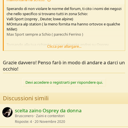
Sperando di non violare le norme del forum, ti cito i nomi dei negozi
che nello specifico si trovano tutti in zona Schio:
Valli Sport (osprey , Deuter, lowe alpine)
MOntura alp station ( la meno fornita ma hanno ortovox e qualche
Millet)
Max Sport sempre a Schio ( parecchi Ferrino )
Tornando alla tua richiesta, personalmente andrei su Osprey,
Clicca per allargare...
marchio che adoro ma la cosa è personale....
Grazie davvero! Penso farò in modo di andare a darci un
occhio!
Devi accedere o registrarti per rispondere qui.
Discussioni simili
scelta zaino Osprey da donna
Brusconero
Zaini e contenitori
Risposte
4
20 Novembre 2020