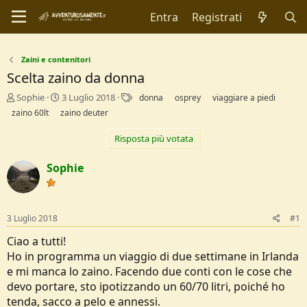
Entra
Registrati
Zaini e contenitori
Scelta zaino da donna
C
D
T
Sophie
3 Luglio 2018
donna
osprey
viaggiare a piedi
r
a
a
zaino 60lt
zaino deuter
e
t
g
a
a
Risposta più votata
t
d
o
i
Sophie
r
I
e
n
D
i
i
z
3 Luglio 2018
#1
s
i
c
o
Ciao a tutti!
u
Ho in programma un viaggio di due settimane in Irlanda
s
s
e mi manca lo zaino. Facendo due conti con le cose che
i
devo portare, sto ipotizzando un 60/70 litri, poiché ho
o
tenda, sacco a pelo e annessi.
n