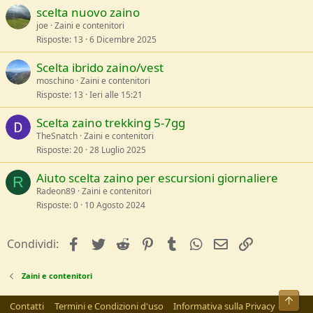
scelta nuovo zaino
joe
Zaini e contenitori
Risposte
13
6 Dicembre 2025
Scelta ibrido zaino/vest
moschino
Zaini e contenitori
Risposte
13
Ieri alle 15:21
Scelta zaino trekking 5-7gg
TheSnatch
Zaini e contenitori
Risposte
20
28 Luglio 2025
Aiuto scelta zaino per escursioni giornaliere
R
Radeon89
Zaini e contenitori
Risposte
0
10 Agosto 2024
facebook
Twitter
Reddit
Pinterest
Tumblr
WhatsApp
e-mail
Link
Condividi:
Zaini e contenitori
Alto
Contatti
Termini e Condizioni d'uso
Informativa sulla Privacy