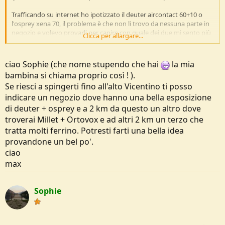
Trafficando su internet ho ipotizzato il deuter aircontact 60+10 o
l'osprey xena 70, il problema è che non li trovo da nessuna parte in
negozio e volevo provarli per capire con quale dei due mi sento più
Clicca per allargare...
a mio agio.
In negozio ho provato il deuter aircontact lite che per me manca di
tasche e l'osprey aura, su cui mi batteva la testa sulla parte
ciao Sophie (che nome stupendo che hai
la mia
superiore.
bambina si chiama proprio così ! ).
Se riesci a spingerti fino all'alto Vicentino ti posso
Qualcuno li conosce, li ha provati e conosce eventualmente un
posto dove li vendono in zona Venezia/Treviso/Padova?
indicare un negozio dove hanno una bella esposizione
di deuter + osprey e a 2 km da questo un altro dove
Grazie mille!
troverai Millet + Ortovox e ad altri 2 km un terzo che
tratta molti ferrino. Potresti farti una bella idea
provandone un bel po'.
ciao
max
Sophie