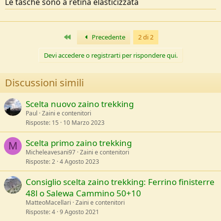
Le tasche sono a retina elasticizzata
e
Primo
Precedente
2 di 2
Devi accedere o registrarti per rispondere qui.
Discussioni simili
Scelta nuovo zaino trekking
Paul
Zaini e contenitori
Risposte
15
10 Marzo 2023
Scelta primo zaino trekking
M
Micheleavesani97
Zaini e contenitori
Risposte
2
4 Agosto 2023
Consiglio scelta zaino trekking: Ferrino finisterre
48l o Salewa Cammino 50+10
MatteoMacellari
Zaini e contenitori
Risposte
4
9 Agosto 2021