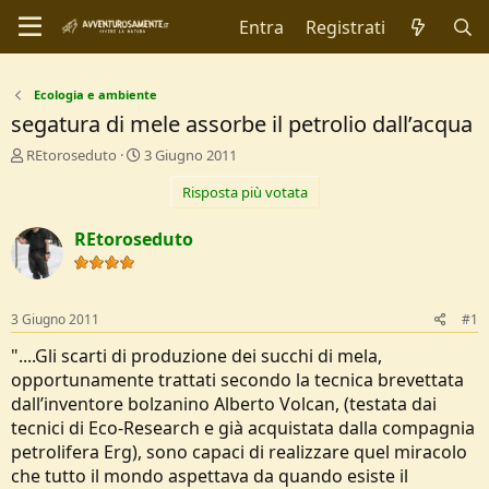
Entra
Registrati
Ecologia e ambiente
segatura di mele assorbe il petrolio dall’acqua
C
D
REtoroseduto
3 Giugno 2011
r
a
Risposta più votata
e
t
a
a
t
d
REtoroseduto
o
i
r
I
e
n
D
i
3 Giugno 2011
#1
i
z
s
i
"....Gli scarti di produzione dei succhi di mela,
c
o
opportunamente trattati secondo la tecnica brevettata
u
dall’inventore bolzanino Alberto Volcan, (testata dai
s
tecnici di Eco-Research e già acquistata dalla compagnia
s
i
petrolifera Erg), sono capaci di realizzare quel miracolo
o
che tutto il mondo aspettava da quando esiste il
n