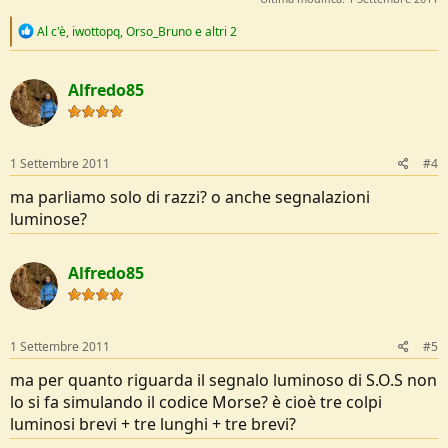
R
Al c'è
,
iwottopq
,
Orso_Bruno
e altri 2
e
a
c
Alfredo85
t
i
o
n
s
1 Settembre 2011
#4
:
ma parliamo solo di razzi? o anche segnalazioni
luminose?
Alfredo85
1 Settembre 2011
#5
ma per quanto riguarda il segnalo luminoso di S.O.S non
lo si fa simulando il codice Morse? è cioè tre colpi
luminosi brevi + tre lunghi + tre brevi?