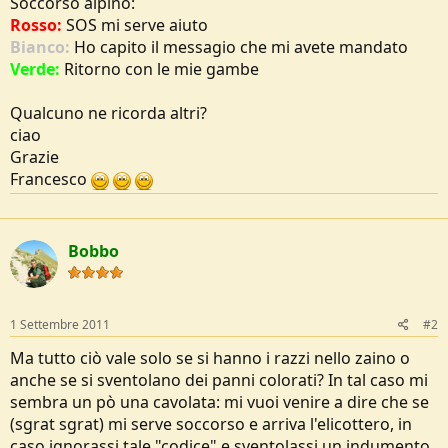
Soccorso alpino:
e
Rosso:
SOS mi serve aiuto
Bianco:
Ho capito il messagio che mi avete mandato
Verde:
Ritorno con le mie gambe
Qualcuno ne ricorda altri?
ciao
Grazie
Francesco
Bobbo
1 Settembre 2011
#2
Ma tutto ciò vale solo se si hanno i razzi nello zaino o
anche se si sventolano dei panni colorati? In tal caso mi
sembra un pò una cavolata: mi vuoi venire a dire che se
(sgrat sgrat) mi serve soccorso e arriva l'elicottero, in
caso ignorassi tale "codice" e sventolassi un indumento