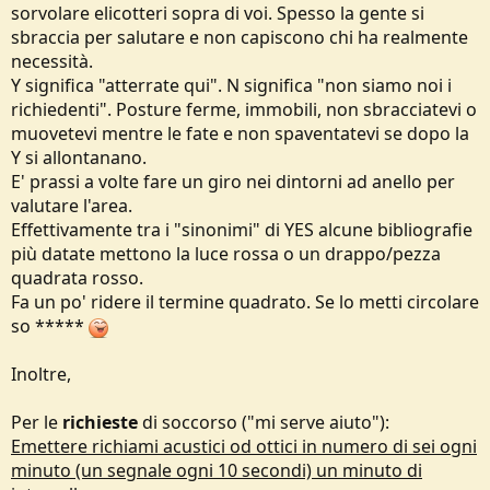
sorvolare elicotteri sopra di voi. Spesso la gente si
sbraccia per salutare e non capiscono chi ha realmente
necessità.
Y significa "atterrate qui". N significa "non siamo noi i
richiedenti". Posture ferme, immobili, non sbracciatevi o
muovetevi mentre le fate e non spaventatevi se dopo la
Y si allontanano.
E' prassi a volte fare un giro nei dintorni ad anello per
valutare l'area.
Effettivamente tra i "sinonimi" di YES alcune bibliografie
più datate mettono la luce rossa o un drappo/pezza
quadrata rosso.
Fa un po' ridere il termine quadrato. Se lo metti circolare
so *****
Inoltre,
Per le
richieste
di soccorso ("mi serve aiuto"):
Emettere richiami acustici od ottici in numero di sei ogni
minuto (un segnale ogni 10 secondi) un minuto di