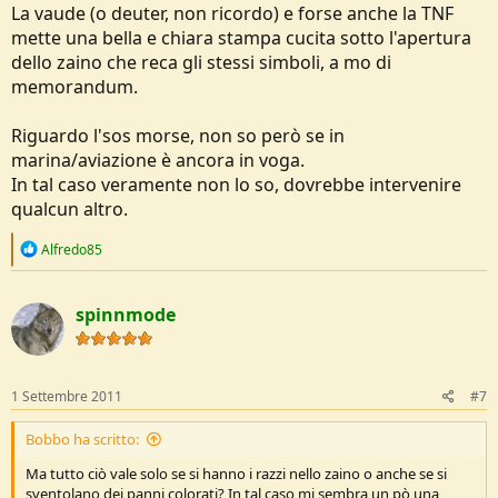
La vaude (o deuter, non ricordo) e forse anche la TNF
mette una bella e chiara stampa cucita sotto l'apertura
dello zaino che reca gli stessi simboli, a mo di
memorandum.
Riguardo l'sos morse, non so però se in
marina/aviazione è ancora in voga.
In tal caso veramente non lo so, dovrebbe intervenire
qualcun altro.
R
Alfredo85
e
a
c
spinnmode
t
i
o
n
s
1 Settembre 2011
#7
:
Bobbo ha scritto:
Ma tutto ciò vale solo se si hanno i razzi nello zaino o anche se si
sventolano dei panni colorati? In tal caso mi sembra un pò una