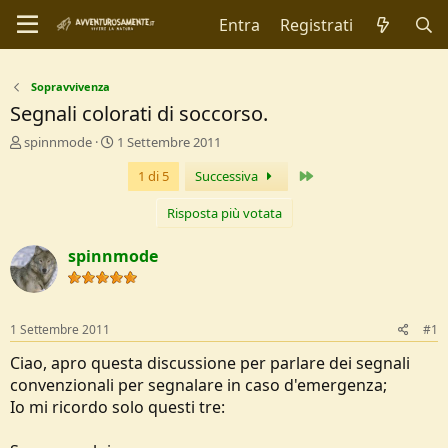
Entra
Registrati
Sopravvivenza
Segnali colorati di soccorso.
C
D
spinnmode
1 Settembre 2011
r
a
Ultimo
1 di 5
Successiva
e
t
a
a
t
d
Risposta più votata
o
i
r
I
spinnmode
e
n
D
i
i
z
s
i
1 Settembre 2011
#1
c
o
u
Ciao, apro questa discussione per parlare dei segnali
s
convenzionali per segnalare in caso d'emergenza;
s
Io mi ricordo solo questi tre:
i
o
n